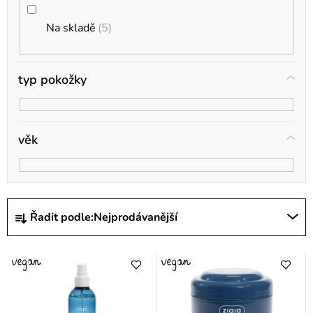
u
k
Na skladě
5
t
ů
typ pokožky
věk
Ř
Řadit podle:
Nejprodávanější
a
z
e
n