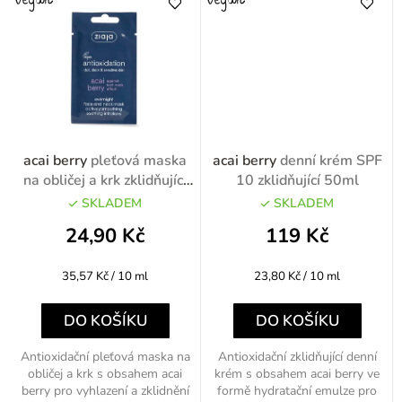
acai berry
pleťová maska
acai berry
denní krém SPF
na obličej a krk zklidňující
10 zklidňující 50ml
7ml
SKLADEM
SKLADEM
24,90 Kč
119 Kč
Měrná
Měrná
35,57 Kč / 10 ml
23,80 Kč / 10 ml
cena:
cena:
DO KOŠÍKU
DO KOŠÍKU
Antioxidační pleťová maska na
Antioxidační zklidňující denní
obličej a krk s obsahem acai
krém s obsahem acai berry ve
berry pro vyhlazení a zklidnění
formě hydratační emulze pro