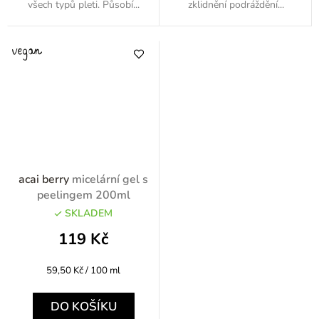
všech typů pleti. Působí...
zklidnění podráždění...
acai berry
micelární gel s
peelingem 200ml
SKLADEM
119 Kč
Měrná
59,50 Kč / 100 ml
cena:
DO KOŠÍKU