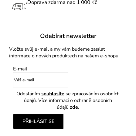
Doprava zdarma nad 1 000 Kč
y
v
ý
p
i
Odebírat newsletter
s
u
Vložte svůj e-mail a my vám budeme zasílat
informace o nových produktech na našem e-shopu.
E-mail
Odesláním
souhlasíte
se zpracováním osobních
údajů. Více informací o ochraně osobních
údajů
zde
.
PŘIHLÁSIT SE