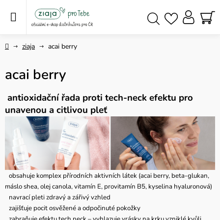
Přejít
na
obsah
NÁ
Hledat
KO
Domů
ziaja
acai berry
acai berry
antioxidační řada proti tech-neck efektu pro
unavenou a citlivou pleť
obsahuje komplex přírodních aktivních látek (acai berry, beta-glukan,
máslo shea, olej canola, vitamín E, provitamín B5, kyselina hyaluronová)
navrací pleti zdravý a zářivý vzhled
zajišťuje pocit osvěžené a odpočinuté pokožky
zabraňuje efektu tech neck – vyhlazuje vrásky na krku vzniklé kvůli