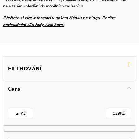
neustálému hledění do mobilních zařízeních
Přečtete si více informací v našem článku na blogu:
Pociťte
antioxidační sílu řady Acai berry
V
ý
p
i
Cena
s
p
r
24
Kč
139
Kč
o
d