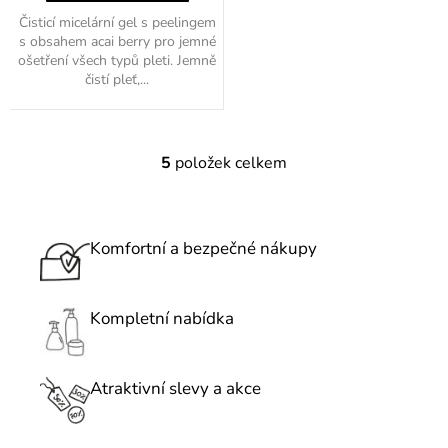
Čisticí micelární gel s peelingem
s obsahem acai berry pro jemné
ošetření všech typů pleti. Jemně
čistí pleť,...
5
položek celkem
O
v
l
á
Komfortní a bezpečné nákupy
d
a
c
Kompletní nabídka
í
p
r
Atraktivní slevy a akce
v
k