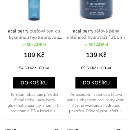
í
p
r
o
acai berry
pleťový tonik s
acai berry
tělová pěna
d
kyselinou hyaluronovou
saténová hydratační 200ml
200ml
u
SKLADEM
SKLADEM
k
109 Kč
139 Kč
t
Měrná
Měrná
54,50 Kč / 100 ml
69,50 Kč / 100 ml
ů
cena:
cena:
DO KOŠÍKU
DO KOŠÍKU
Tonikum obsahuje přírodní
Antioxidační saténová tělová
účinné látky - acai berry,
pěna s obsahem acai berry velmi
glukonát vápenatý, vitamin C,
účinně vyživuje a hydratuje
provitamin B5 a kyselinu...
pokožku. Působí proti efektu...