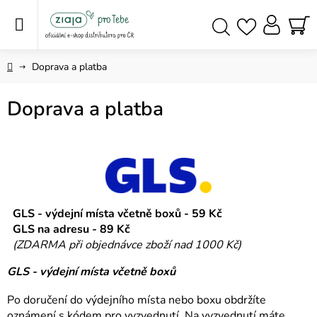
Přejít
na
obsah
NÁ
Hledat
KO
Domů
Doprava a platba
Doprava a platba
GLS - výdejní místa včetně boxů - 59 Kč
GLS na adresu - 89 Kč
(ZDARMA při objednávce zboží nad 1000 Kč)
GLS - výdejní místa včetně boxů
Po doručení do výdejního místa nebo boxu obdržíte
oznámení s kódem pro vyzvednutí. Na vyzvednutí máte