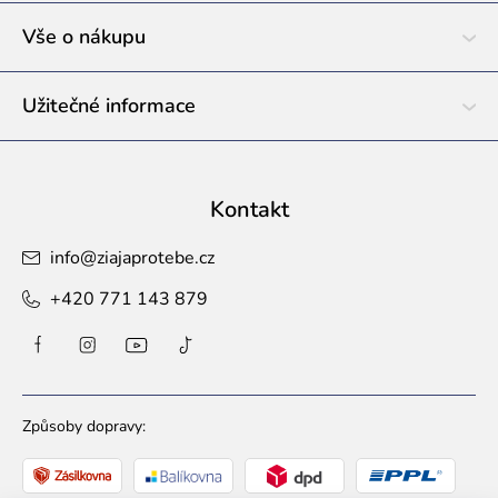
t
í
Vše o nákupu
Užitečné informace
Kontakt
info
@
ziajaprotebe.cz
+420 771 143 879
Způsoby dopravy: