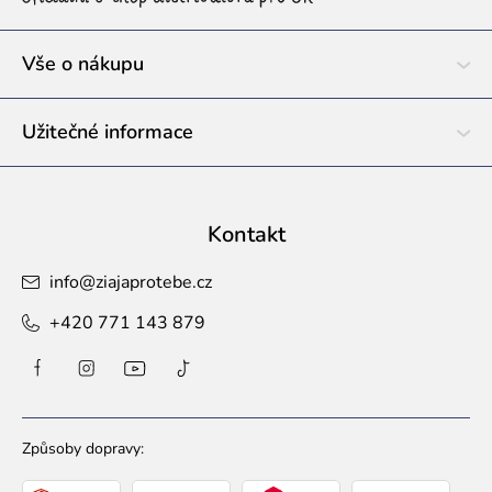
t
í
Vše o nákupu
Užitečné informace
Kontakt
info
@
ziajaprotebe.cz
+420 771 143 879
Způsoby dopravy: