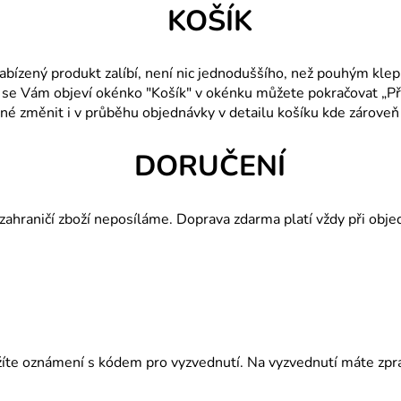
KOŠÍK
ízený produkt zalíbí, není nic jednoduššího, než pouhým klepn
se Vám objeví okénko "Košík" v okénku můžete pokračovat „Přej
é změnit i v průběhu objednávky v detailu košíku kde zároveň
DORUČENÍ
zahraničí zboží neposíláme. Doprava zdarma platí vždy při obj
te oznámení s kódem pro vyzvednutí. Na vyzvednutí máte zpravi