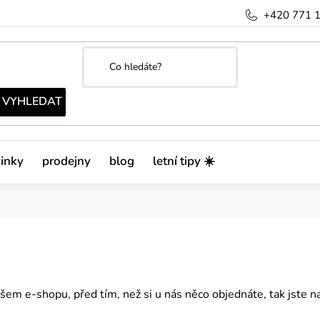
+420 771 
inky
prodejny
blog
letní tipy ☀️
šem e-shopu, před tím, než si u nás něco objednáte, tak jste 