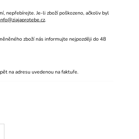
í, nepřebírejte. Je-li zboží poškozeno, ačkoliv byl
info@ziajaprotebe.cz
.
ěněného zboží nás informujte nejpozději do 48
zpět na adresu uvedenou na faktuře.