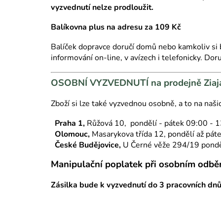
vyzvednutí nelze prodloužit.
Balíkovna plus na adresu za 109 Kč
Balíček dopravce doručí domů nebo kamkoliv si b
informování on-line, v avízech i telefonicky. D
OSOBNÍ VYZVEDNUTÍ na prodejně Ziaja 
Zboží si lze také vyzvednou osobně, a to na naši
Praha 1,
Růžová 10, pondělí - pátek 09:00 - 1
Olomouc,
Masarykova třída 12, pondělí až pát
České Budějovice,
U Černé věže 294/19 pondě
Manipulační poplatek při osobním odběr
Zásilka bude k vyzvednutí do 3 pracovních dn