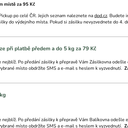
ím místě za 95 Kč
Pickup po celé ČR. Jejich seznam naleznete na
dpd.cz
.
Budete i
silky do výdejního místa. Pokud si zásilku nevyzvednete do 4. d
 při platbě předem a do 5 kg za 79 Kč
 nejblíž.
Po předání zásilky k přepravě Vám Zásilkovna odešle e
 vybrané místo obdržíte SMS a e-mail s heslem k vyzvednutí.
Z
 kg
 nejblíž.
Po předání zásilky k přepravě Vám Balíkovna odešle e-
 vybrané místo obdržíte SMS a e-mail s heslem k vyzvednutí.
Z