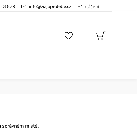
143 879
info
@
ziajaprotebe.cz
Přihlášení
NÁKUPNÍ
KOŠÍK
na správném místě.