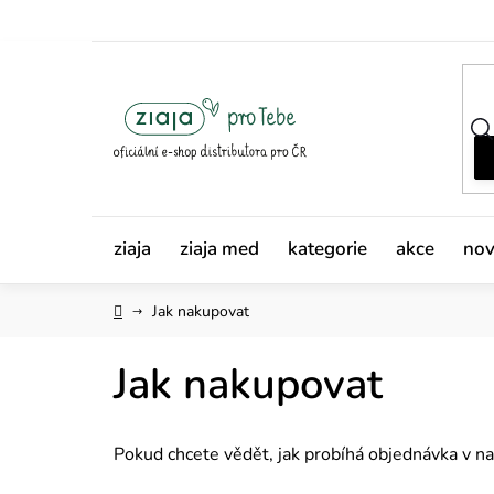
Přejít
na
obsah
ziaja
ziaja med
kategorie
akce
nov
Domů
Jak nakupovat
Jak nakupovat
Pokud chcete vědět, jak probíhá objednávka v na