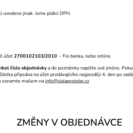
i uvedeno jinak. Jsme plátci DPH.
š účet
2700102103/2010
- Fio banka, nebo online.
mbol číslo objednávky
a do poznámky napište své jméno. Pokud 
 částka připsána na účet prodávajícího nejpozději 4. den po za
ou oznamte mailem na
info@ziajaprotebe.cz
ZMĚNY V OBJEDNÁVCE