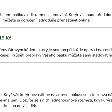
 číslem balíku a odkazem na sledování. Kurýr vás bude před do
 můžete si doručení jednoduše přenastavit online.
19 Kč
řeny čárovým kódem, který je snímán při každé operaci na cestě
 čase).
Průběh přepravy Vašeho balíku můžete sami sledovat na
 Když vás kurýr nezastihne na adrese, pokusí se o to znovu nás
mailem. Dozvíte se z nich jednohodinové rozmezí, kdy kurýra 
k adres ho od vás dělí.