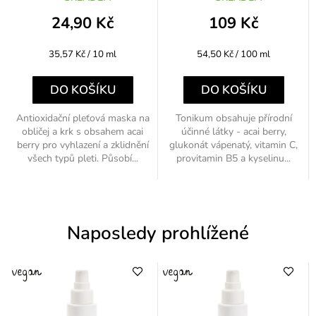
24,90 Kč
109 Kč
Měrná
Měrná
35,57 Kč / 10 ml
54,50 Kč / 100 ml
cena:
cena:
DO KOŠÍKU
DO KOŠÍKU
Antioxidační pleťová maska na
Tonikum obsahuje přírodní
obličej a krk s obsahem acai
účinné látky - acai berry,
berry pro vyhlazení a zklidnění
glukonát vápenatý, vitamin C,
všech typů pleti. Působí...
provitamin B5 a kyselinu...
Naposledy prohlížené