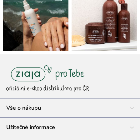
Z
á
p
a
t
í
Vše o nákupu
Užitečné informace