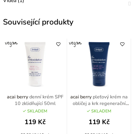
Videa (1)
Související produkty
acai berry
denní krém SPF
acai berry
pleťový krém na
10 zklidňující 50ml
obličej a krk regenerační
50ml
SKLADEM
SKLADEM
119 Kč
119 Kč