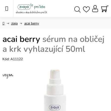
Přejít
na
obsah
NÁ
Hledat
KO
Domů
ziaja
acai berry
acai berry
sérum na obličej
a krk vyhlazující 50ml
Kód:
A11122