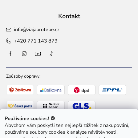
Kontakt
info
@
ziajaprotebe.cz
+420 771 143 879
Způsoby dopravy:
Používáme cookies! 🍪
Abychom vám poskytli ten nejlepší zážitek z nakupování,
Způsoby platby:
používáme soubory cookies k analýze návštěvnosti,