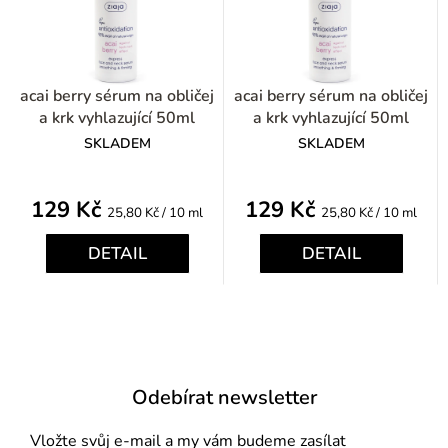
acai berry sérum na obličej
acai berry sérum na obličej
a krk vyhlazující 50ml
a krk vyhlazující 50ml
SKLADEM
SKLADEM
129 Kč
129 Kč
Měrná
Měrná
25,80 Kč / 10 ml
25,80 Kč / 10 ml
cena:
cena:
DETAIL
DETAIL
Odebírat newsletter
Vložte svůj e-mail a my vám budeme zasílat