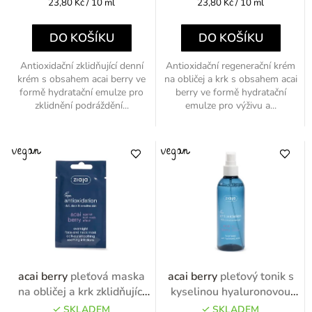
Měrná
Měrná
23,80 Kč / 10 ml
23,80 Kč / 10 ml
cena:
cena:
DO KOŠÍKU
DO KOŠÍKU
Antioxidační zklidňující denní
Antioxidační regenerační krém
krém s obsahem acai berry ve
na obličej a krk s obsahem acai
formě hydratační emulze pro
berry ve formě hydratační
zklidnění podráždění...
emulze pro výživu a...
acai berry
pleťová maska
acai berry
pleťový tonik s
na obličej a krk zklidňující
kyselinou hyaluronovou
7ml
200ml
SKLADEM
SKLADEM