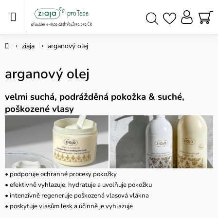
Přejít
na
obsah
NÁ
Hledat
KO
Domů
ziaja
arganový olej
arganový olej
velmi suchá, podrážděná pokožka
& suché,
poškozené vlasy
• podporuje ochranné procesy pokožky
• efektivně vyhlazuje, hydratuje a uvolňuje pokožku
• intenzivně regeneruje poškozená vlasová vlákna
• poskytuje vlasům lesk a účinně je vyhlazuje