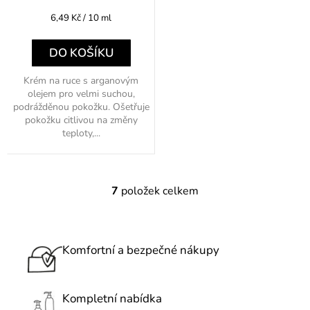
Měrná
6,49 Kč / 10 ml
cena:
DO KOŠÍKU
Krém na ruce s arganovým
olejem pro velmi suchou,
podrážděnou pokožku. Ošetřuje
pokožku citlivou na změny
teploty,...
7
položek celkem
O
v
l
á
Komfortní a bezpečné nákupy
d
a
c
Kompletní nabídka