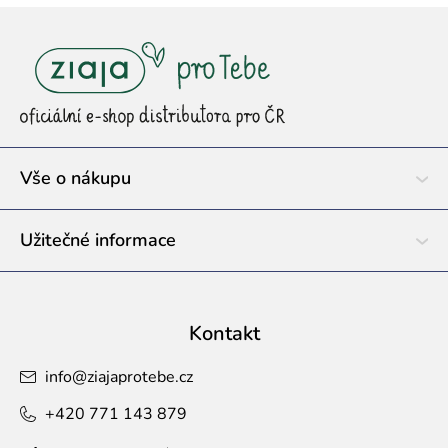
Z
á
p
a
t
í
Vše o nákupu
Užitečné informace
Kontakt
info
@
ziajaprotebe.cz
+420 771 143 879