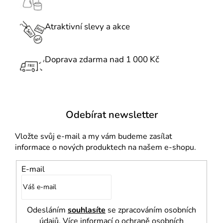
í
p
r
Atraktivní slevy a akce
v
k
Doprava zdarma nad 1 000 Kč
y
v
ý
p
i
Odebírat newsletter
s
u
Vložte svůj e-mail a my vám budeme zasílat
informace o nových produktech na našem e-shopu.
E-mail
Odesláním
souhlasíte
se zpracováním osobních
údajů. Více informací o ochraně osobních