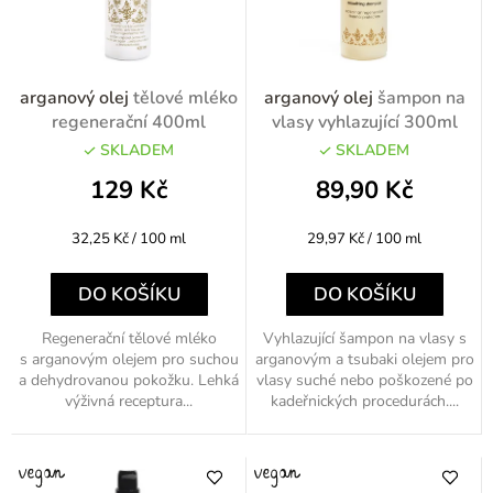
p
r
o
arganový olej
tělové mléko
arganový olej
šampon na
d
regenerační 400ml
vlasy vyhlazující 300ml
u
SKLADEM
SKLADEM
k
129 Kč
89,90 Kč
t
Měrná
Měrná
32,25 Kč / 100 ml
29,97 Kč / 100 ml
ů
cena:
cena:
DO KOŠÍKU
DO KOŠÍKU
Regenerační tělové mléko
Vyhlazující šampon na vlasy s
s arganovým olejem pro suchou
arganovým a tsubaki olejem pro
a dehydrovanou pokožku. Lehká
vlasy suché nebo poškozené po
výživná receptura...
kadeřnických procedurách....