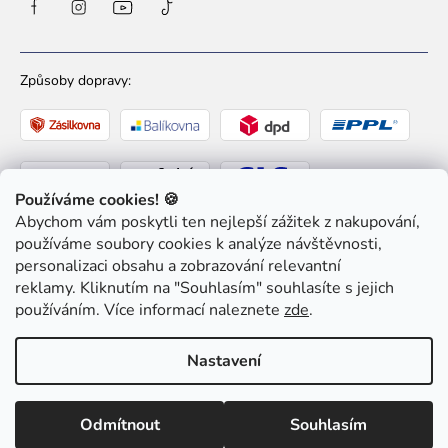
Způsoby dopravy:
Používáme cookies! 🍪
Abychom vám poskytli ten nejlepší zážitek z nakupování,
Způsoby platby:
používáme soubory cookies k analýze návštěvnosti,
personalizaci obsahu a zobrazování relevantní
reklamy. Kliknutím na "Souhlasím" souhlasíte s jejich
používáním. Více informací naleznete
zde
.
Nastavení
Copyright 2026
Ziaja pro Tebe
. Všechna práva
vyhrazena.
Upravit nastavení cookies
Odmítnout
Souhlasím
Shoptet
|
mime digital