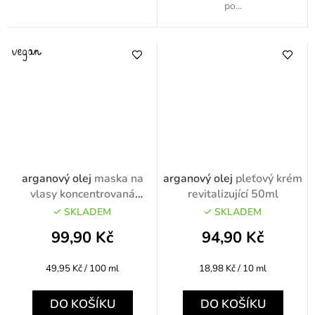
po...
arganový olej
maska na
arganový olej
pleťový krém
vlasy koncentrovaná
revitalizující 50ml
vyhlazující 200ml
SKLADEM
SKLADEM
99,90 Kč
94,90 Kč
Měrná
Měrná
49,95 Kč / 100 ml
18,98 Kč / 10 ml
cena:
cena:
DO KOŠÍKU
DO KOŠÍKU