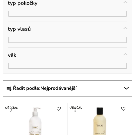
ů
typ pokožky
typ vlasů
věk
Ř
Řadit podle:
Nejprodávanější
a
z
e
n
í