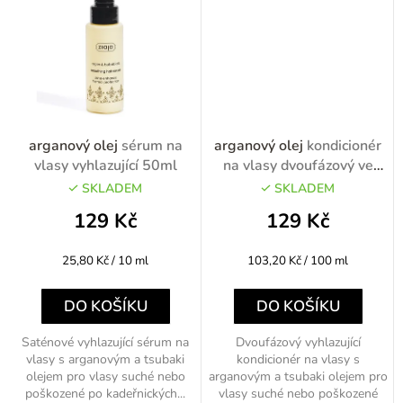
arganový olej
sérum na
arganový olej
kondicionér
vlasy vyhlazující 50ml
na vlasy dvoufázový ve
spreji 125ml
SKLADEM
SKLADEM
129 Kč
129 Kč
Měrná
Měrná
25,80 Kč / 10 ml
103,20 Kč / 100 ml
cena:
cena:
DO KOŠÍKU
DO KOŠÍKU
Saténové vyhlazující sérum na
Dvoufázový vyhlazující
vlasy s arganovým a tsubaki
kondicionér na vlasy s
olejem pro vlasy suché nebo
arganovým a tsubaki olejem pro
poškozené po kadeřnických...
vlasy suché nebo poškozené