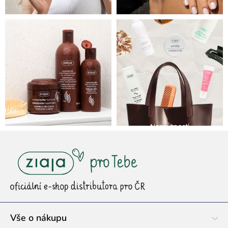
Z
á
p
a
t
í
Vše o nákupu