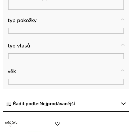
t
ů
typ pokožky
typ vlasů
věk
Ř
Řadit podle:
Nejprodávanější
a
z
e