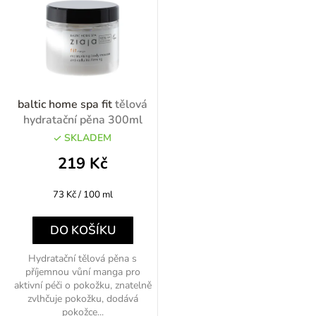
n
í
p
r
o
baltic home spa fit
tělová
d
hydratační pěna 300ml
u
SKLADEM
k
219 Kč
t
Měrná
73 Kč / 100 ml
ů
cena:
DO KOŠÍKU
Hydratační tělová pěna s
příjemnou vůní manga pro
aktivní péči o pokožku, znatelně
zvlhčuje pokožku, dodává
pokožce...