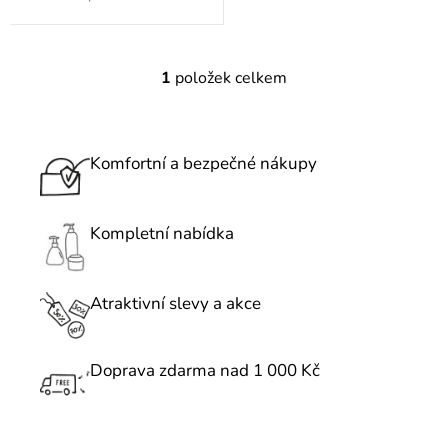
1
položek celkem
O
v
l
á
Komfortní a bezpečné nákupy
d
a
c
Kompletní nabídka
í
p
r
Atraktivní slevy a akce
v
k
Doprava zdarma nad 1 000 Kč
y
v
ý