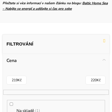
Přečtete si více informací v našem článku na blogu:
Baltic Home Spa
– Nabijte se energií a udělejte si čas pro sebe
V
ý
p
i
Cena
s
p
r
219
Kč
220
Kč
o
d
u
k
Na skladě
1