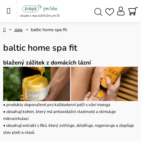
Přejít
na
obsah
NÁ
Hledat
KO
Domů
ziaja
baltic home spa fit
baltic home spa fit
blažený zážitek z domácích lázní
• produkty doporučené pro každodenní péči s vůní manga
• obsahují kofein, který má antioxidační vlastnosti a stimuluje
mikrocirkulaci
• obsahují extrakt z fíků, který zvlhčuje, zklidňuje, regeneruje a zlepšuje
stav pleti a vlasů