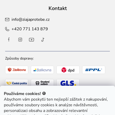
Kontakt
info
@
ziajaprotebe.cz
+420 771 143 879
Způsoby dopravy:
Používáme cookies! 🍪
Abychom vám poskytli ten nejlepší zážitek z nakupování,
Způsoby platby:
používáme soubory cookies k analýze návštěvnosti,
personalizaci obsahu a zobrazování relevantní