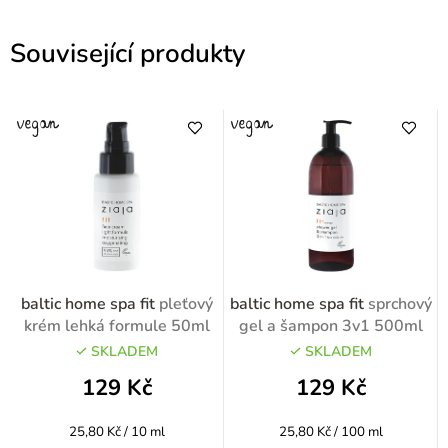
Související produkty
baltic home spa fit
pleťový
baltic home spa fit
sprchový
krém lehká formule 50ml
gel a šampon 3v1 500ml
SKLADEM
SKLADEM
129 Kč
129 Kč
Měrná
Měrná
25,80 Kč / 10 ml
25,80 Kč / 100 ml