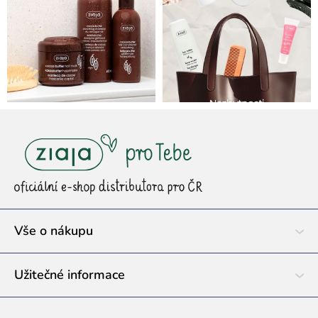
Z
á
p
a
t
í
Vše o nákupu
Užitečné informace