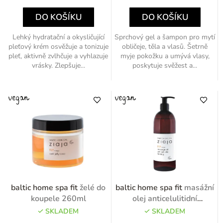
cena:
cena:
DO KOŠÍKU
DO KOŠÍKU
Lehký hydratační a okysličující
Sprchový gel a šampon pro mytí
pleťový krém osvěžuje a tonizuje
obličeje, těla a vlasů. Šetrně
pleť, aktivně zvlhčuje a vyhlazuje
myje pokožku a umývá vlasy,
vrásky. Zlepšuje...
poskytuje svěžest a...
baltic home spa fit
želé do
baltic home spa fit
masážní
koupele 260ml
olej anticelulitidní
zpevňující 490ml
SKLADEM
SKLADEM