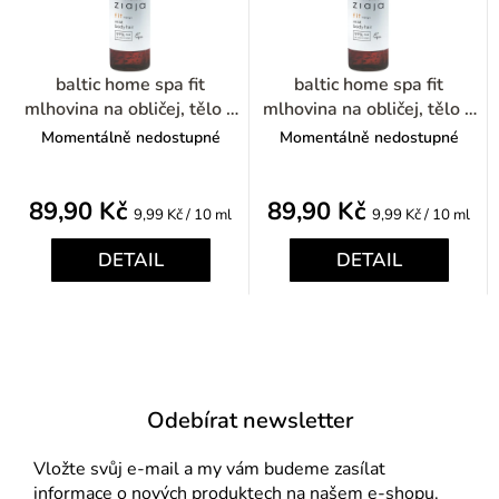
baltic home spa fit
baltic home spa fit
mlhovina na obličej, tělo a
mlhovina na obličej, tělo a
vlasy mango 90ml
vlasy mango 90ml
Momentálně nedostupné
Momentálně nedostupné
89,90 Kč
89,90 Kč
Měrná
Měrná
9,99 Kč / 10 ml
9,99 Kč / 10 ml
cena:
cena:
DETAIL
DETAIL
Odebírat newsletter
Vložte svůj e-mail a my vám budeme zasílat
informace o nových produktech na našem e-shopu.