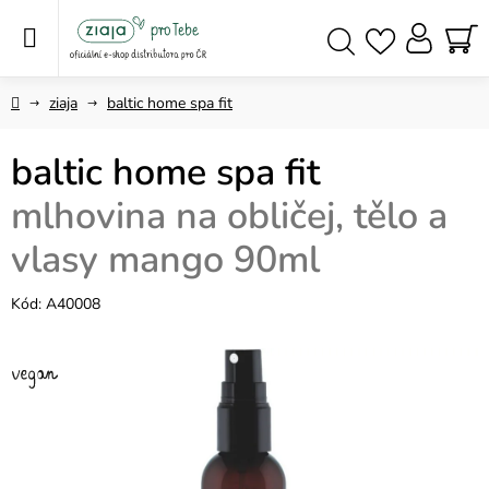
Přejít
na
obsah
NÁ
Hledat
KO
Domů
ziaja
baltic home spa fit
baltic home spa fit
mlhovina na obličej, tělo a
vlasy mango 90ml
Kód:
A40008