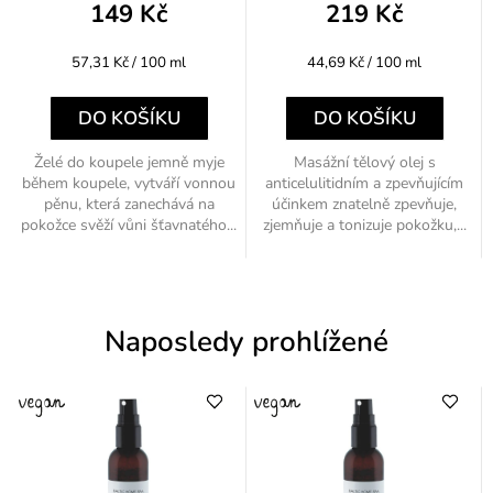
149 Kč
219 Kč
Měrná
Měrná
57,31 Kč / 100 ml
44,69 Kč / 100 ml
cena:
cena:
DO KOŠÍKU
DO KOŠÍKU
Želé do koupele jemně myje
Masážní tělový olej s
během koupele, vytváří vonnou
anticelulitidním a zpevňujícím
pěnu, která zanechává na
účinkem znatelně zpevňuje,
pokožce svěží vůni šťavnatého...
zjemňuje a tonizuje pokožku,...
Naposledy prohlížené