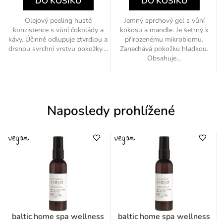
DO KOŠÍKU
DO KOŠÍKU
Olejový peeling husté
Jemný sprchový gel s vůní
konzistence s vůní čokolády a
kokosu a mandle. Je šetrný k
kávy. Účinně odlupuje ztvrdlou a
přirozenému mikrobiomu.
drsnou svrchní vrstvu pokožky....
Zanechává pokožku hladkou.
Obsahuje...
Naposledy prohlížené
baltic home spa wellness
baltic home spa wellness