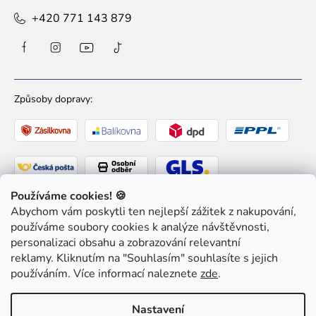
+420 771 143 879
Způsoby dopravy:
Používáme cookies! 🍪
Abychom vám poskytli ten nejlepší zážitek z nakupování,
Způsoby platby:
používáme soubory cookies k analýze návštěvnosti,
personalizaci obsahu a zobrazování relevantní
reklamy. Kliknutím na "Souhlasím" souhlasíte s jejich
používáním. Více informací naleznete
zde
.
Copyright 2026
Ziaja pro Tebe
. Všechna práva
Nastavení