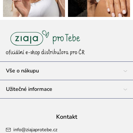
Z
á
p
a
t
í
Vše o nákupu
Užitečné informace
Kontakt
info
@
ziajaprotebe.cz