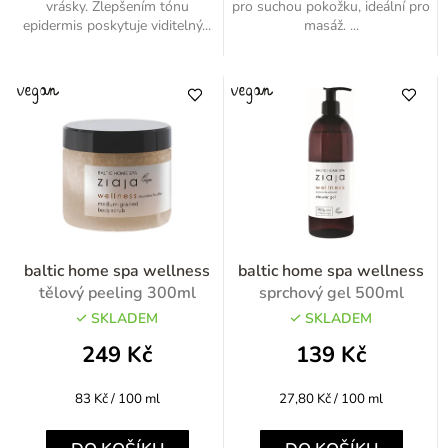
vrásky. Zlepšením tónu
pro suchou pokožku, ideální pro
epidermis poskytuje viditelný...
masáž. ...
baltic home spa wellness
baltic home spa wellness
tělový peeling 300ml
sprchový gel 500ml
SKLADEM
SKLADEM
249 Kč
139 Kč
Měrná
Měrná
83 Kč / 100 ml
27,80 Kč / 100 ml
cena:
cena: