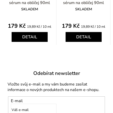
sérum na obličej 90ml
sérum na obličej 90ml
SKLADEM
SKLADEM
179 Kč
179 Kč
Měrná
Měrná
19,89 Kč / 10 ml
19,89 Kč / 10 ml
cena:
cena:
DETAIL
DETAIL
Odebírat newsletter
Vložte svůj e-mail a my vám budeme zasílat
informace o nových produktech na našem e-shopu.
E-mail