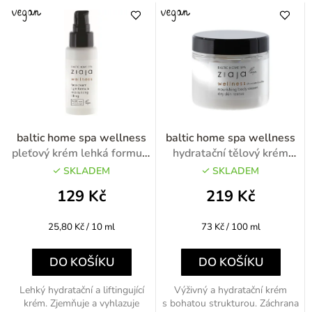
baltic home spa wellness
baltic home spa wellness
pleťový krém lehká formule
hydratační tělový krém
50ml
300ml
SKLADEM
SKLADEM
129 Kč
219 Kč
Měrná
Měrná
25,80 Kč / 10 ml
73 Kč / 100 ml
cena:
cena:
DO KOŠÍKU
DO KOŠÍKU
Lehký hydratační a liftingující
Výživný a hydratační krém
krém. Zjemňuje a vyhlazuje
s bohatou strukturou. Záchrana