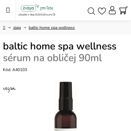
Přejít
na
obsah
NÁ
Hledat
KO
Domů
ziaja
baltic home spa wellness
baltic home spa wellness
sérum na obličej 90ml
Kód:
A40103