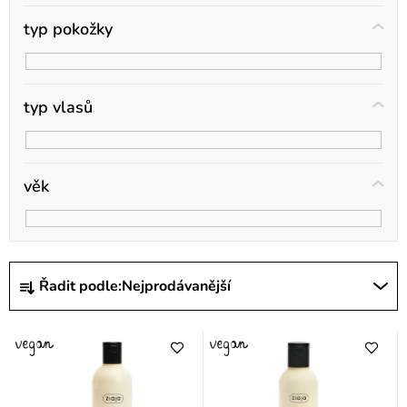
ů
typ pokožky
typ vlasů
věk
Ř
Řadit podle:
Nejprodávanější
a
z
e
n