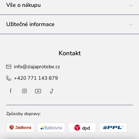
í
Vše o nákupu
Užitečné informace
Kontakt
info
@
ziajaprotebe.cz
+420 771 143 879
Způsoby dopravy: