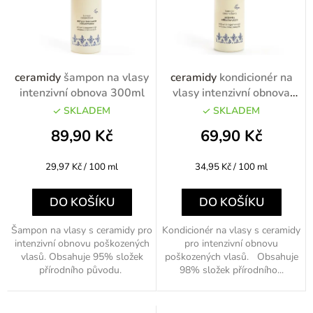
í
p
r
o
ceramidy
šampon na vlasy
ceramidy
kondicionér na
d
intenzivní obnova 300ml
vlasy intenzivní obnova
200ml
u
SKLADEM
SKLADEM
k
89,90 Kč
69,90 Kč
t
Měrná
Měrná
29,97 Kč / 100 ml
34,95 Kč / 100 ml
ů
cena:
cena:
DO KOŠÍKU
DO KOŠÍKU
Šampon na vlasy s ceramidy pro
Kondicionér na vlasy s ceramidy
intenzivní obnovu poškozených
pro intenzivní obnovu
vlasů. Obsahuje 95% složek
poškozených vlasů. Obsahuje
přírodního původu.
98% složek přírodního...