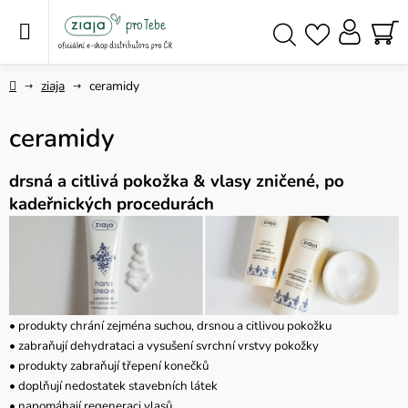
Přejít
na
obsah
NÁ
Hledat
KO
Domů
ziaja
ceramidy
ceramidy
drsná a citlivá pokožka
& vlasy zničené, po
kadeřnických procedurách
• produkty
chrání zejména suchou, drsnou a citlivou pokožku
• zabraňují dehydrataci a vysušení svrchní vrstvy pokožky
• produkty zabraňují třepení konečků
• doplňují nedostatek stavebních látek
• napomáhají regeneraci vlasů