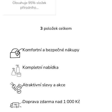
Obsahuje 95% složek
přírodního...
3
položek celkem
O
v
l
á
Komfortní a bezpečné nákupy
d
a
c
Kompletní nabídka
í
p
r
Atraktivní slevy a akce
v
k
Doprava zdarma nad 1 000 Kč
y
v