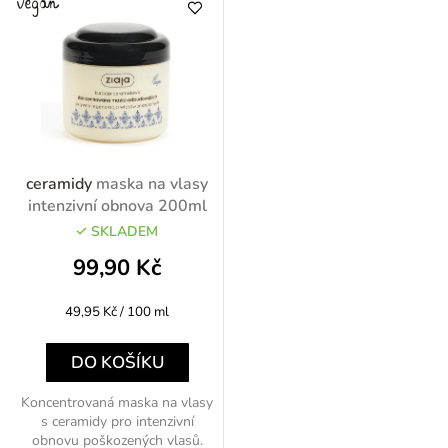
ceramidy
maska na vlasy
intenzivní obnova 200ml
SKLADEM
99,90 Kč
Měrná
49,95 Kč / 100 ml
cena:
DO KOŠÍKU
Koncentrovaná maska na vlasy
s ceramidy pro intenzivní
obnovu poškozených vlasů.