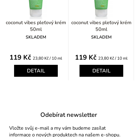
coconut vibes pleťový krém
coconut vibes pleťový krém
50ml
50ml
SKLADEM
SKLADEM
119 Kč
119 Kč
Měrná
Měrná
23,80 Kč / 10 ml
23,80 Kč / 10 ml
cena:
cena:
DETAIL
DETAIL
Odebírat newsletter
Vložte svůj e-mail a my vám budeme zasílat
informace o nových produktech na našem e-shopu.