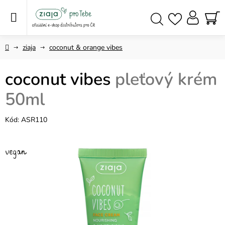
Přejít
na
obsah
NÁ
Hledat
KO
Domů
ziaja
coconut & orange vibes
coconut vibes
pleťový krém
50ml
Kód:
ASR110