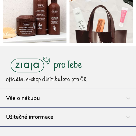
Z
á
p
a
t
í
Vše o nákupu
Užitečné informace