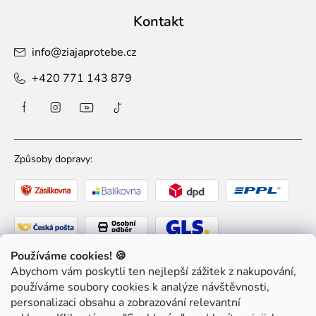
Kontakt
info
@
ziajaprotebe.cz
+420 771 143 879
Způsoby dopravy:
Používáme cookies! 🍪
Abychom vám poskytli ten nejlepší zážitek z nakupování,
Způsoby platby:
používáme soubory cookies k analýze návštěvnosti,
personalizaci obsahu a zobrazování relevantní