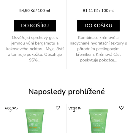
Měrná
Měrná
54,50 Kč / 100 ml
81,11 Kč / 100 ml
cena:
cena:
DO KOŠÍKU
DO KOŠÍKU
Osvěžující sprchový gel s
Kombinace krémové a
jemnou vůní bergamotu a
nadýchané hydratační textury s
kokosového nektaru. Myje, čistí
přírodním peelingovým
a tonizuje pokožku. Obsahuje
křemíkem. Krémová část
95%...
poskytuje pokožce...
Naposledy prohlížené