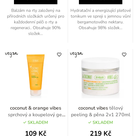
Balzám na rty založený na
Hydratační a energizující pleťové
přírodních složkách určený pro
tonikum ve spreji s jemnou vůní
každodenní péči o rty a
bergamotového nektaru.
regeneraci.. Obsahuje 90%
Obsahuje 98% složek...
složek...
coconut & orange vibes
coconut vibes
tělový
sprchový a koupelový gel
peeling & pěna 2v1 270ml
200ml
SKLADEM
SKLADEM
109 Kč
219 Kč