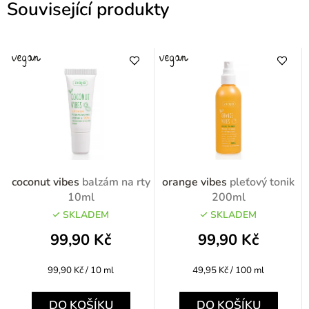
Související produkty
coconut vibes
balzám na rty
orange vibes
pleťový tonik
10ml
200ml
SKLADEM
SKLADEM
99,90 Kč
99,90 Kč
Měrná
Měrná
99,90 Kč / 10 ml
49,95 Kč / 100 ml
cena:
cena:
DO KOŠÍKU
DO KOŠÍKU