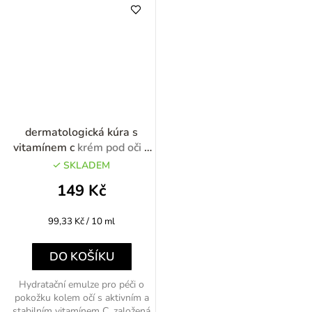
dermatologická kúra s
vitamínem c
krém pod oči s
vitamínem C 15ml
SKLADEM
149 Kč
Měrná
99,33 Kč / 10 ml
cena:
DO KOŠÍKU
Hydratační emulze pro péči o
pokožku kolem očí s aktivním a
stabilním vitamínem C, založená