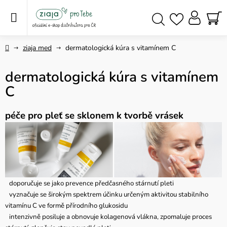
Přejít
na
obsah
NÁ
Hledat
KO
Domů
ziaja med
dermatologická kúra s vitamínem C
dermatologická kúra s vitamínem
C
péče pro pleť se sklonem k tvorbě vrásek
doporučuje se jako prevence předčasného stárnutí pleti
vyznačuje se širokým spektrem účinku určeným aktivitou stabilního
vitamínu C ve formě přírodního glukosidu
intenzivně posiluje a obnovuje kolagenová vlákna, zpomaluje proces