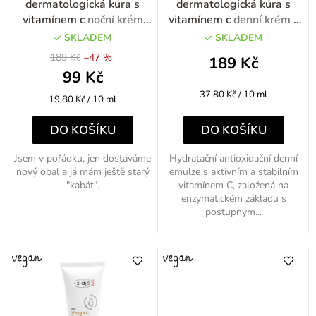
dermatologická kúra s
dermatologická kúra s
ů
d
vitamínem c
noční krém
vitamínem c
denní krém s
regenerační s vitamínem C
vitamínem C 50ml
u
SKLADEM
SKLADEM
50ml - výprodej
189 Kč
–47 %
k
189 Kč
99 Kč
t
Měrná
37,80 Kč / 10 ml
Měrná
19,80 Kč / 10 ml
ů
cena:
cena:
DO KOŠÍKU
DO KOŠÍKU
Jsem v pořádku, jen dostáváme
Hydratační antioxidační denní
nový obal a já mám ještě starý
emulze s aktivním a stabilním
"kabát".
vitamínem C, založená na
enzymatickém základu s
postupným...