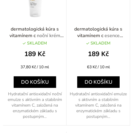
dermatologická kúra s
dermatologická kúra s
vitamínem c
noční krém
vitamínem c
esence
regenerační s vitamínem C
revitalizační s vitamínem C
SKLADEM
SKLADEM
50ml
30ml
189 Kč
189 Kč
Měrná
Měrná
37,80 Kč / 10 ml
63 Kč / 10 ml
cena:
cena:
DO KOŠÍKU
DO KOŠÍKU
Hydratační antioxidační noční
Hydratační antioxidační emulze
emulze s aktivním a stabilním
s aktivním a stabilním
vitamínem C, založená na
vitamínem C, založená na
enzymatickém základu s
enzymatickém základu s
postupným...
postupným...