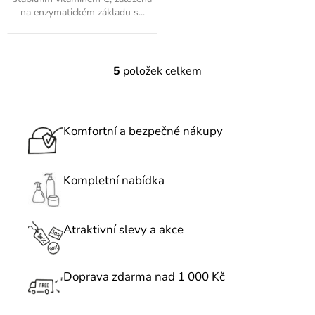
na enzymatickém základu s...
5
položek celkem
O
v
l
á
Komfortní a bezpečné nákupy
d
a
c
Kompletní nabídka
í
p
r
Atraktivní slevy a akce
v
k
Doprava zdarma nad 1 000 Kč
y
v
ý