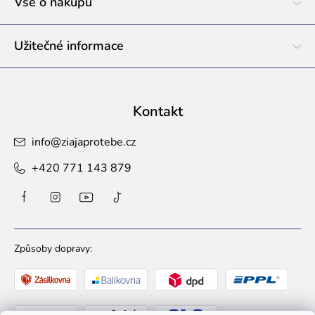
í
Vše o nákupu
Užitečné informace
Kontakt
info
@
ziajaprotebe.cz
+420 771 143 879
Způsoby dopravy: