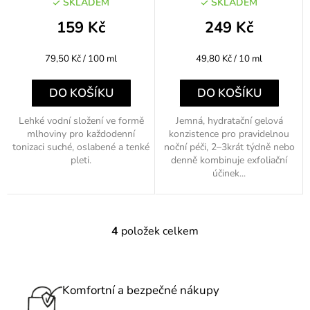
SKLADEM
SKLADEM
159 Kč
249 Kč
Měrná
Měrná
79,50 Kč / 100 ml
49,80 Kč / 10 ml
cena:
cena:
DO KOŠÍKU
DO KOŠÍKU
Lehké vodní složení ve formě
Jemná, hydratační gelová
mlhoviny pro každodenní
konzistence pro pravidelnou
tonizaci suché, oslabené a tenké
noční péči, 2–3krát týdně nebo
pleti.
denně kombinuje exfoliační
účinek...
4
položek celkem
O
v
l
á
Komfortní a bezpečné nákupy
d