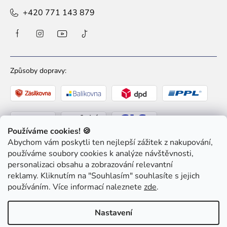
+420 771 143 879
Způsoby dopravy:
Používáme cookies! 🍪
Abychom vám poskytli ten nejlepší zážitek z nakupování,
Způsoby platby:
používáme soubory cookies k analýze návštěvnosti,
personalizaci obsahu a zobrazování relevantní
reklamy. Kliknutím na "Souhlasím" souhlasíte s jejich
používáním. Více informací naleznete
zde
.
Nastavení
Copyright 2026
Ziaja pro Tebe
. Všechna práva