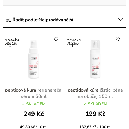
Ř
Řadit podle:
Nejprodávanější
a
z
e
n
í
p
r
o
peptidová kúra
regenerační
peptidová kúra
čisticí pěna
d
sérum 50ml
na obličej 150ml
u
SKLADEM
SKLADEM
k
249 Kč
199 Kč
t
Měrná
Měrná
49,80 Kč / 10 ml
132,67 Kč / 100 ml