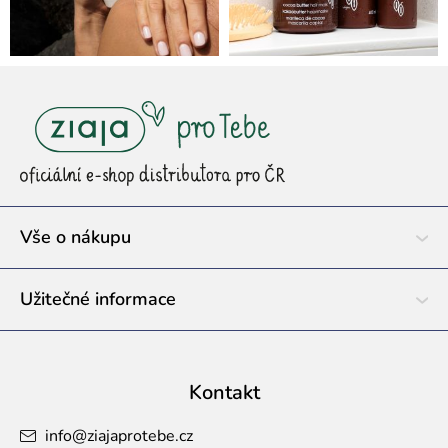
Z
á
p
a
t
í
Vše o nákupu
Užitečné informace
Kontakt
info
@
ziajaprotebe.cz