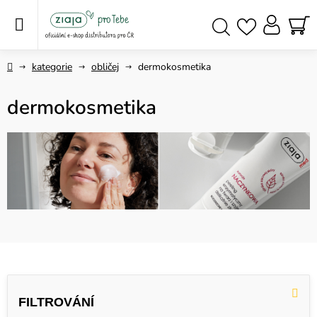
Přejít
na
obsah
NÁ
Hledat
KO
Domů
kategorie
obličej
dermokosmetika
dermokosmetika
V
ý