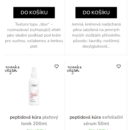
ů
cena:
cena:
DO KOŠÍKU
DO KOŠÍKU
Textura typu „blur“ –
Jemná, krémová nadýchaná
rozmazávací (vyhlazující) efekt
pěna založená na jemných
jako ideální podklad pod krém
mycích složkách přírodního
pro suchou, oslabenou a tenkou
původu: tauráty, rostlinný
pleť.
decylglukosid...
peptidová kúra
pleťový
peptidová kúra
exfoliační
tonik 200ml
sérum 50ml