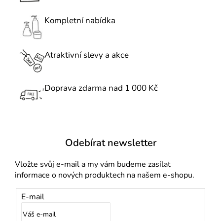
a
c
Kompletní nabídka
í
p
r
Atraktivní slevy a akce
v
k
Doprava zdarma nad 1 000 Kč
y
v
ý
p
i
Odebírat newsletter
s
u
Vložte svůj e-mail a my vám budeme zasílat
informace o nových produktech na našem e-shopu.
E-mail