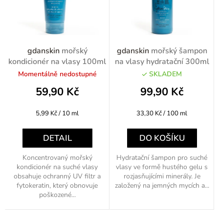
í
p
r
o
gdanskin
mořský
gdanskin
mořský šampon
d
kondicionér na vlasy 100ml
na vlasy hydratační 300ml
u
Momentálně nedostupné
SKLADEM
k
59,90 Kč
99,90 Kč
t
Měrná
Měrná
5,99 Kč / 10 ml
33,30 Kč / 100 ml
ů
cena:
cena:
DETAIL
DO KOŠÍKU
Koncentrovaný mořský
Hydratační šampon pro suché
kondicionér na suché vlasy
vlasy ve formě hustého gelu s
obsahuje ochranný UV filtr a
rozjasňujícími minerály. Je
fytokeratin, který obnovuje
založený na jemných mycích a...
poškozené...