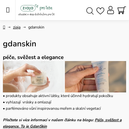
Přejít
na
obsah
NÁ
Hledat
KO
Domů
ziaja
gdanskin
gdanskin
péče, svěžest a elegance
• produkty obsahuje aktivní látky, které účinně hydratují pokožku
• vyhlazují vrásky a omlazují
• parfémováno vůní inspirovanou mořem a skalní vegetací
Přečtete si více informací v našem článku na blogu:
Péče, svěžest a
elegance. To je GdanSkin