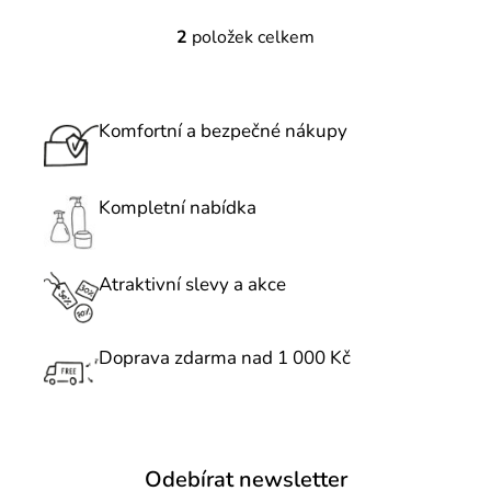
2
položek celkem
O
v
l
á
Komfortní a bezpečné nákupy
d
a
c
Kompletní nabídka
í
p
r
Atraktivní slevy a akce
v
k
Doprava zdarma nad 1 000 Kč
y
v
ý
p
i
Odebírat newsletter