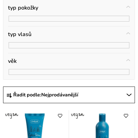
ů
typ pokožky
typ vlasů
věk
Ř
Řadit podle:
Nejprodávanější
a
z
e
n