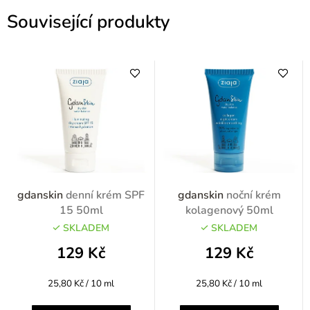
Související produkty
gdanskin
denní krém SPF
gdanskin
noční krém
15 50ml
kolagenový 50ml
SKLADEM
SKLADEM
129 Kč
129 Kč
Měrná
Měrná
25,80 Kč / 10 ml
25,80 Kč / 10 ml
cena:
cena: