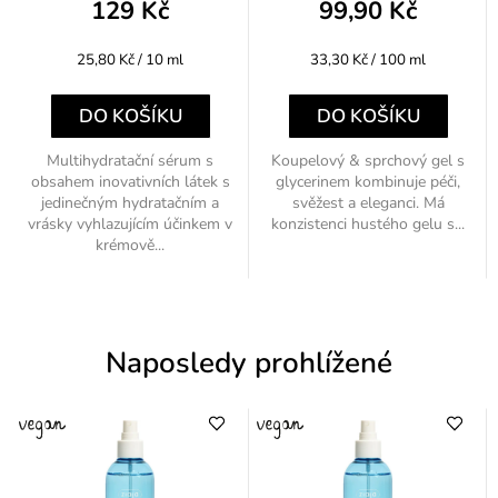
129 Kč
99,90 Kč
Měrná
Měrná
25,80 Kč / 10 ml
33,30 Kč / 100 ml
cena:
cena:
DO KOŠÍKU
DO KOŠÍKU
Multihydratační sérum s
Koupelový & sprchový gel s
obsahem inovativních látek s
glycerinem kombinuje péči,
jedinečným hydratačním a
svěžest a eleganci. Má
vrásky vyhlazujícím účinkem v
konzistenci hustého gelu s...
krémově...
Naposledy prohlížené