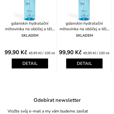
gdanskin hydratační
gdanskin hydratační
mlhovinka na obličej a tělo
mlhovinka na obličej a tělo
200ml
200ml
SKLADEM
SKLADEM
99,90 Kč
99,90 Kč
Měrná
Měrná
49,95 Kč / 100 ml
49,95 Kč / 100 ml
cena:
cena:
DETAIL
DETAIL
Odebírat newsletter
Vložte svůj e-mail a my vám budeme zasílat