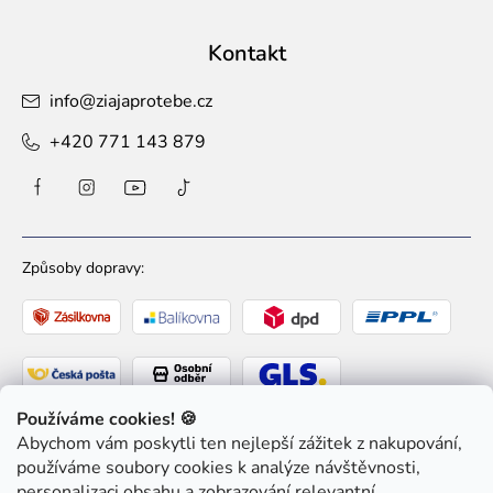
Kontakt
info
@
ziajaprotebe.cz
+420 771 143 879
Způsoby dopravy:
Používáme cookies! 🍪
Abychom vám poskytli ten nejlepší zážitek z nakupování,
Způsoby platby:
používáme soubory cookies k analýze návštěvnosti,
personalizaci obsahu a zobrazování relevantní