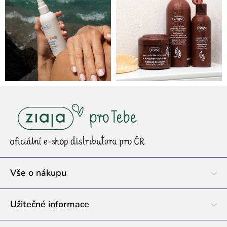
Z
á
p
a
t
í
Vše o nákupu
Užitečné informace