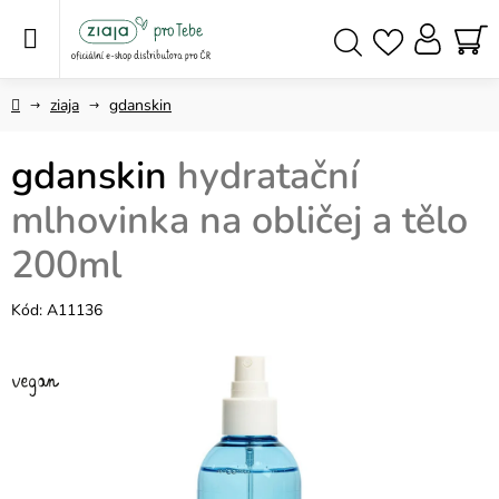
Přejít
na
obsah
NÁ
Hledat
KO
Domů
ziaja
gdanskin
gdanskin
hydratační
mlhovinka na obličej a tělo
200ml
Kód:
A11136