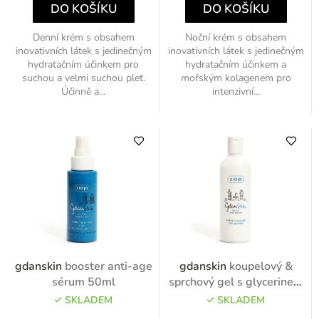
DO KOŠÍKU
DO KOŠÍKU
Denní krém s obsahem
Noční krém s obsahem
inovativních látek s jedinečným
inovativních látek s jedinečným
hydratačním účinkem pro
hydratačním účinkem a
suchou a velmi suchou pleť.
mořským kolagenem pro
Účinně a...
intenzivní...
gdanskin
booster anti-age
gdanskin
koupelový &
sérum 50ml
sprchový gel s glycerinem
300ml
SKLADEM
SKLADEM