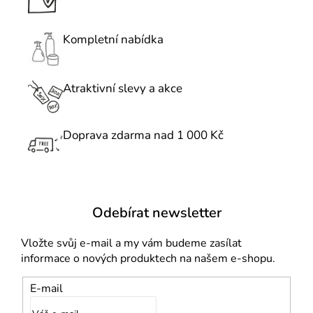
d
a
c
Kompletní nabídka
í
p
r
Atraktivní slevy a akce
v
k
Doprava zdarma nad 1 000 Kč
y
v
ý
p
i
Odebírat newsletter
s
u
Vložte svůj e-mail a my vám budeme zasílat
informace o nových produktech na našem e-shopu.
E-mail