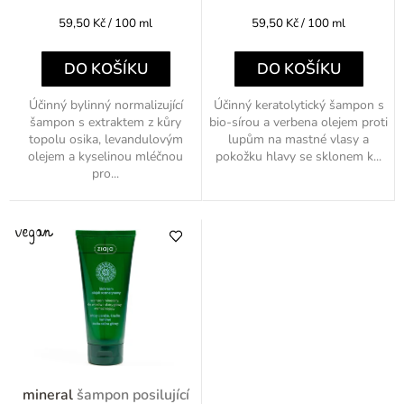
t
l
Měrná
Měrná
59,50 Kč / 100 ml
59,50 Kč / 100 ml
ů
cena:
cena:
DO KOŠÍKU
DO KOŠÍKU
Účinný bylinný normalizující
Účinný keratolytický šampon s
šampon s extraktem z kůry
bio-sírou a verbena olejem proti
topolu osika, levandulovým
lupům na mastné vlasy a
olejem a kyselinou mléčnou
pokožku hlavy se sklonem k...
pro...
mineral
šampon posilující