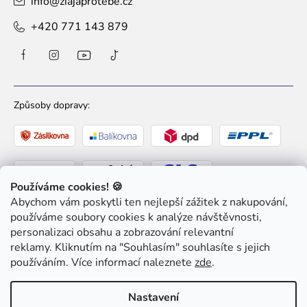
info
@
ziajaprotebe.cz
+420 771 143 879
Způsoby dopravy:
Používáme cookies! 🍪
Abychom vám poskytli ten nejlepší zážitek z nakupování,
Způsoby platby:
používáme soubory cookies k analýze návštěvnosti,
personalizaci obsahu a zobrazování relevantní
reklamy. Kliknutím na "Souhlasím" souhlasíte s jejich
používáním. Více informací naleznete
zde
.
Nastavení
Copyright 2026
Ziaja pro Tebe
. Všechna práva