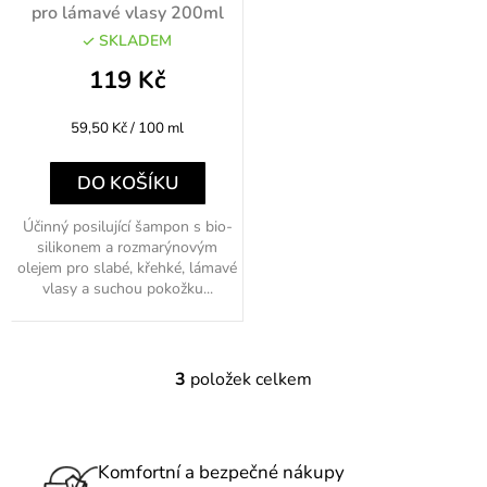
pro lámavé vlasy 200ml
SKLADEM
119 Kč
Měrná
59,50 Kč / 100 ml
cena:
DO KOŠÍKU
Účinný posilující šampon s bio-
silikonem a rozmarýnovým
olejem pro slabé, křehké, lámavé
vlasy a suchou pokožku...
3
položek celkem
O
v
l
á
Komfortní a bezpečné nákupy