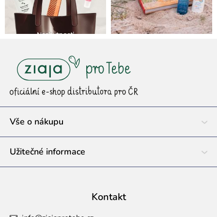
Z
á
p
a
t
í
Vše o nákupu
Užitečné informace
Kontakt