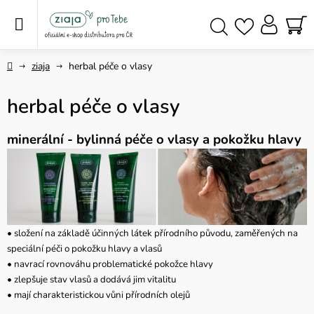
Přejít
na
obsah
NÁ
Hledat
KO
Domů
ziaja
herbal péče o vlasy
herbal péče o vlasy
minerální - bylinná péče o vlasy a pokožku hlavy
• složení na základě účinných látek přírodního původu, zaměřených na
speciální péči o pokožku hlavy a vlasů
• navrací rovnováhu problematické pokožce hlavy
• zlepšuje stav vlasů a dodává jim vitalitu
• mají charakteristickou vůni přírodních olejů