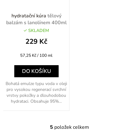
hydratační kúra
tělový
balzám s lanolínem 400ml
SKLADEM
229 Kč
Měrná
57,25 Kč / 100 ml
cena:
DO KOŠÍKU
Bohatá emulze typu voda v oleji
pro vysokou regenerací svrchní
vrstvy pokožky a dlouhodobou
hydrataci. Obsahuje 95%...
5
položek celkem
O
v