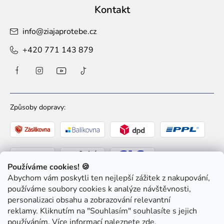
Kontakt
info
@
ziajaprotebe.cz
+420 771 143 879
Způsoby dopravy:
Používáme cookies! 🍪
Abychom vám poskytli ten nejlepší zážitek z nakupování,
Způsoby platby:
používáme soubory cookies k analýze návštěvnosti,
personalizaci obsahu a zobrazování relevantní
reklamy. Kliknutím na "Souhlasím" souhlasíte s jejich
používáním. Více informací naleznete
zde
.