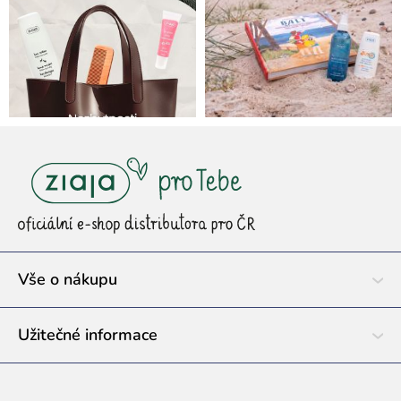
Z
á
p
a
t
í
Vše o nákupu
Užitečné informace