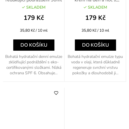
lanolínem 50ml
SKLADEM
SKLADEM
179 Kč
179 Kč
Měrná
Měrná
35,80 Kč / 10 ml
35,80 Kč / 10 ml
cena:
cena:
DO KOŠÍKU
DO KOŠÍKU
Bohatá hydratační denní emulze
Bohatá hydratační emulze typu
zklidňující podráždění s eko-
voda v oleji, která důkladně
certifikovanými složkami. Nízká
regeneruje svrchní vrstvu
ochrana SPF 6. Obsahuje...
pokožky a dlouhodobě ji...