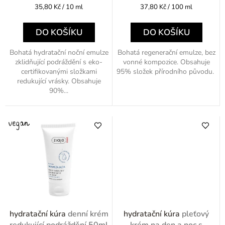
t
Měrná
Měrná
35,80 Kč / 10 ml
37,80 Kč / 100 ml
ů
cena:
cena:
DO KOŠÍKU
DO KOŠÍKU
Bohatá hydratační noční emulze
Bohatá regenerační emulze, bez
zklidňující podráždění s eko-
vonné kompozice. Obsahuje
certifikovanými složkami
95% složek přírodního původu.
redukující vrásky. Obsahuje
90%...
hydratační kúra
denní krém
hydratační kúra
pleťový
redukující podráždění 50ml
krém na den a noc s