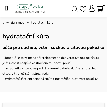
Přejít
na
obsah
NÁ
Hledat
KO
Domů
ziaja med
hydratační kúra
hydratační kúra
péče pro suchou, velmi suchou a citlivou pokožku
doporučuje se zejména při problémech s dehydratovanou pokožkou,
jejíž suchost přispívá ke zhoršenému pocitu pnutí
pro pokožku citlivou na podněty různého druhu (UV záření, teplo,
chlad, vítr, znečištění, stres, voda)
hydratační ošetření pomáhá zmírnit podráždění a citlivost pokožky
V