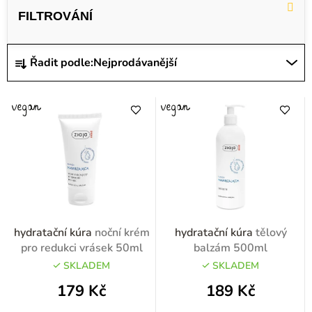
ý
p
i
Ř
Řadit podle:
Nejprodávanější
s
a
p
z
r
e
o
n
d
í
u
p
k
r
t
o
hydratační kúra
noční krém
hydratační kúra
tělový
ů
d
pro redukci vrásek 50ml
balzám 500ml
u
SKLADEM
SKLADEM
k
179 Kč
189 Kč