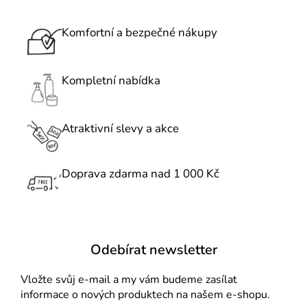
l
á
Komfortní a bezpečné nákupy
d
a
c
Kompletní nabídka
í
p
r
Atraktivní slevy a akce
v
k
Doprava zdarma nad 1 000 Kč
y
v
ý
p
i
Odebírat newsletter
s
u
Vložte svůj e-mail a my vám budeme zasílat
informace o nových produktech na našem e-shopu.