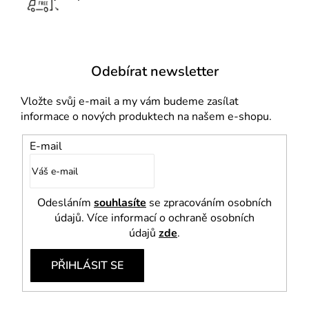
v
ý
p
i
Odebírat newsletter
s
u
Vložte svůj e-mail a my vám budeme zasílat
informace o nových produktech na našem e-shopu.
E-mail
Odesláním
souhlasíte
se zpracováním osobních
údajů. Více informací o ochraně osobních
údajů
zde
.
PŘIHLÁSIT SE