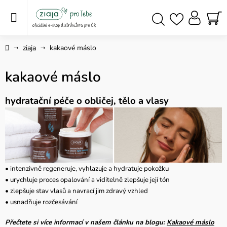
Přejít
na
obsah
NÁ
Hledat
KO
Domů
ziaja
kakaové máslo
kakaové máslo
hydratační péče o obličej, tělo a vlasy
• intenzivně regeneruje, vyhlazuje a hydratuje pokožku
• urychluje proces opalování a viditelně zlepšuje její tón
• zlepšuje stav vlasů a navrací jim zdravý vzhled
• usnadňuje rozčesávání
Přečtete si více informací v našem článku na blogu:
Kakaové máslo