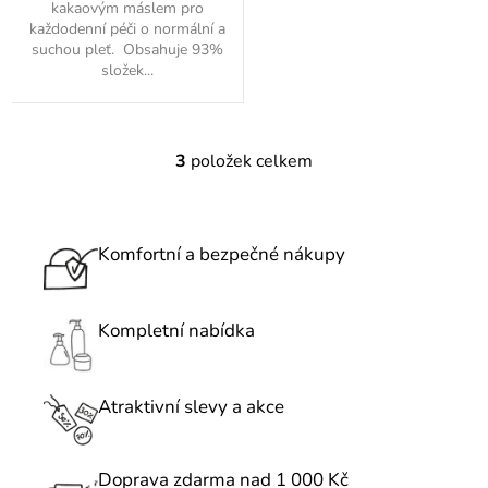
kakaovým máslem pro
každodenní péči o normální a
suchou pleť. Obsahuje 93%
složek...
3
položek celkem
O
v
l
á
Komfortní a bezpečné nákupy
d
a
c
Kompletní nabídka
í
p
r
Atraktivní slevy a akce
v
k
Doprava zdarma nad 1 000 Kč
y