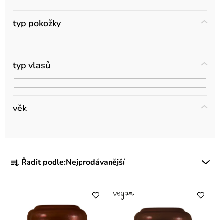
t
ů
typ pokožky
typ vlasů
věk
Ř
Řadit podle:
Nejprodávanější
a
z
e
n