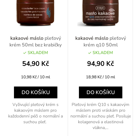
í
p
r
o
kakaové máslo
pleťový
kakaové máslo
pleťový
d
krém 50ml bez krabičky
krém q10 50ml
u
SKLADEM
SKLADEM
k
54,90 Kč
94,90 Kč
t
Měrná
Měrná
10,98 Kč / 10 ml
18,98 Kč / 10 ml
ů
cena:
cena:
DO KOŠÍKU
DO KOŠÍKU
Vyživující pleťový krém s
Pleťový krém Q10 s kakaovým
kakaovým máslem pro
máslem proti vráskám pro
každodenní péči o normální a
normální a suchou pleť. Posiluje
suchou pleť.
kolagenová a elastinová
vlákna,...