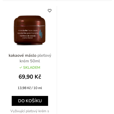
kakaové máslo
pleťový
krém 50ml
SKLADEM
69,90 Kč
Měrná
13,98 Kč / 10 ml
cena:
DO KOŠÍKU
Vyživující pleťový krém s