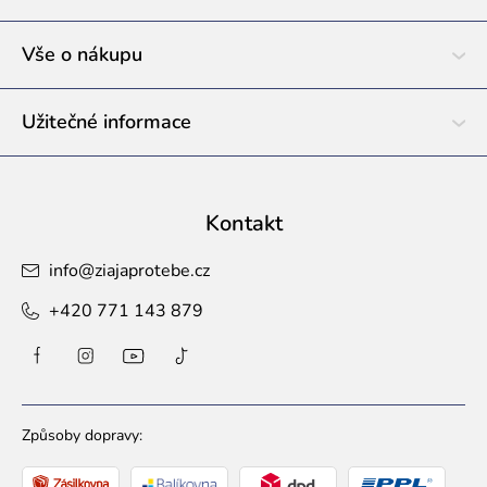
t
í
Vše o nákupu
Užitečné informace
Kontakt
info
@
ziajaprotebe.cz
+420 771 143 879
Způsoby dopravy: