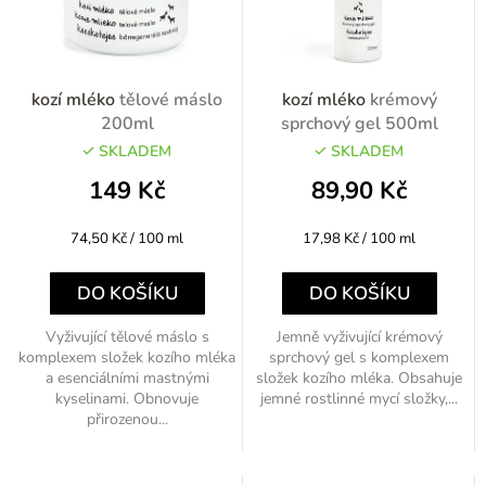
kozí mléko
tělové máslo
kozí mléko
krémový
200ml
sprchový gel 500ml
SKLADEM
SKLADEM
149 Kč
89,90 Kč
Měrná
Měrná
74,50 Kč / 100 ml
17,98 Kč / 100 ml
cena:
cena:
DO KOŠÍKU
DO KOŠÍKU
Vyživující tělové máslo s
Jemně vyživující krémový
komplexem složek kozího mléka
sprchový gel s komplexem
a esenciálními mastnými
složek kozího mléka. Obsahuje
kyselinami. Obnovuje
jemné rostlinné mycí složky,...
přirozenou...