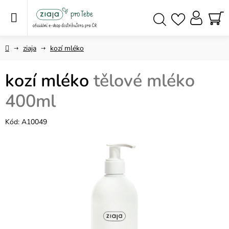
Přejít
na
obsah
NÁ
Hledat
KO
Domů
ziaja
kozí mléko
kozí mléko
tělové mléko
400ml
Kód:
A10049