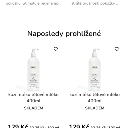
pokožku. Stimuluje regeneraci...
ztrátě pružnosti pokožky....
Naposledy prohlížené
kozí mléko tělové mléko
kozí mléko tělové mléko
400ml
400ml
SKLADEM
SKLADEM
129 Kč
129 Kč
Měrná
Měrná