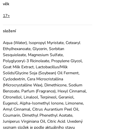
věk
17+
složení
Aqua (Water), Isopropyl Myristate, Cetearyl
Ethylhexanoate, Glycerin, Sorbitan
Sesquioleate, Magnesium Sulfate,
Polyglyceryl-3 Ricinoleate, Propylene Glycol,
Goat Milk Extract, Lactobacillus/Milk
Solids/Glycine Soja (Soybean) Oil Ferment,
Cyclodextrin, Cera Microcristallina
(Microcrystalline Wax), Dimethicone, Sodium
Benzoate, Parfum (Fragrance), Hexyl Cinnamal,
Citronellol, Linalool, Terpineol, Geraniol,
Eugenol, Alpha-Isomethyl Ionone, Limonene,
Amyl Cinnamal, Citrus Aurantium Peel Oil,
Coumarin, Dimethyl Phenethyl Acetate,
Juniperus Virginiana Oil, Citric Acid. Uvedený
seznam složek je podle aktuálního stavu