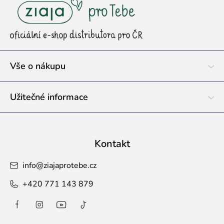
á
p
a
t
í
Vše o nákupu
Užitečné informace
Kontakt
info
@
ziajaprotebe.cz
+420 771 143 879