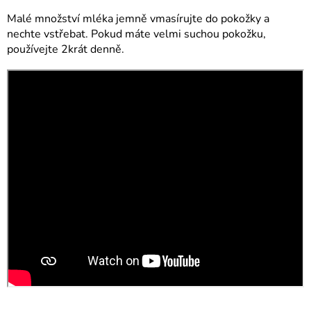
Malé množství mléka jemně vmasírujte do pokožky a
nechte vstřebat. Pokud máte velmi suchou pokožku,
používejte 2krát denně.