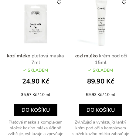
kozí mléko
pleťová maska
kozí mléko
krém pod oči
7ml
15ml
SKLADEM
SKLADEM
24,90 Kč
89,90 Kč
Měrná
Měrná
35,57 Kč / 10 ml
59,93 Kč / 10 ml
cena:
cena:
DO KOŠÍKU
DO KOŠÍKU
Pleťová maska s komplexem
Zvlhčující a vyhlazující lehký
složek kozího mléka účinně
krém pod oči s komplexem
zvlhčuje, vyhlazuje a zpevňuje
složek kozího mléka zabraňuje