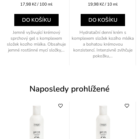
Měrná
Měrná
17,98 Kč / 100 ml
19,98 Kč / 10 ml
cena:
cena:
DO KOŠÍKU
DO KOŠÍKU
Jemně vyživující krémový
Hydratační denní krém s
sprchový gel s komplexem
komplexem složek kozího mléka
složek kozího mléka. Obsahuje
a bohatou krémovou
jemné rostlinné mycí složky,...
konzistencí. Intenzivně zvlhčuje
pokožku,...
Naposledy prohlížené