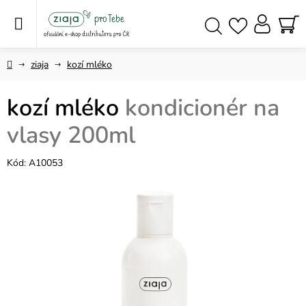
Přejít
na
obsah
NÁ
Hledat
KO
Domů
ziaja
kozí mléko
kozí mléko
kondicionér na
vlasy 200ml
Kód:
A10053