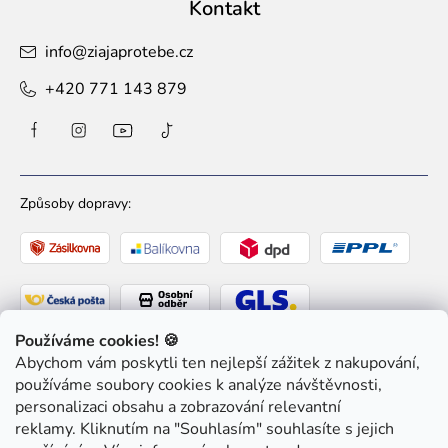
Kontakt
info
@
ziajaprotebe.cz
+420 771 143 879
Způsoby dopravy:
Používáme cookies! 🍪
Abychom vám poskytli ten nejlepší zážitek z nakupování,
Způsoby platby:
používáme soubory cookies k analýze návštěvnosti,
personalizaci obsahu a zobrazování relevantní
reklamy. Kliknutím na "Souhlasím" souhlasíte s jejich