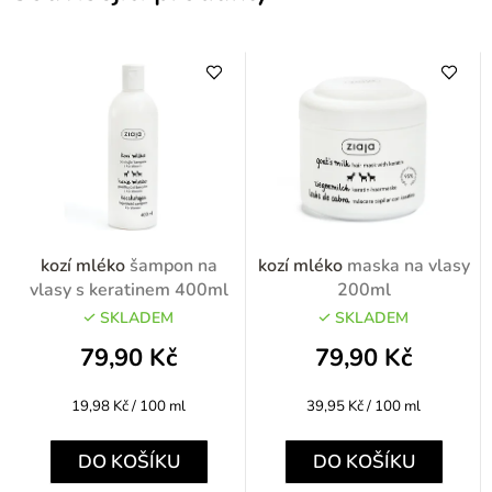
kozí mléko
šampon na
kozí mléko
maska na vlasy
vlasy s keratinem 400ml
200ml
SKLADEM
SKLADEM
79,90 Kč
79,90 Kč
Měrná
Měrná
19,98 Kč / 100 ml
39,95 Kč / 100 ml
cena:
cena:
DO KOŠÍKU
DO KOŠÍKU