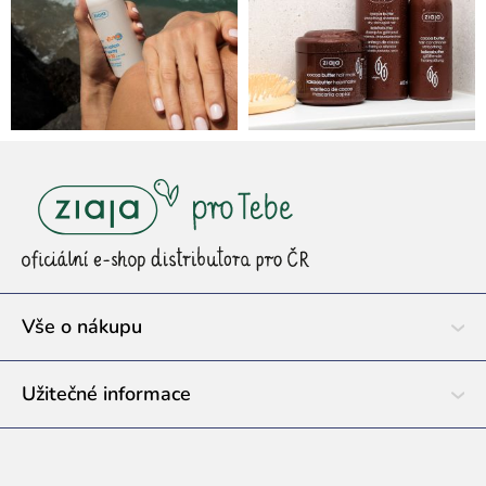
Z
á
p
a
t
í
Vše o nákupu
Užitečné informace