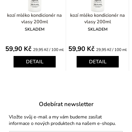
kozí mléko kondicionér na
kozí mléko kondicionér na
vlasy 200ml
vlasy 200ml
SKLADEM
SKLADEM
59,90 Kč
59,90 Kč
Měrná
Měrná
29,95 Kč / 100 ml
29,95 Kč / 100 ml
cena:
cena:
DETAIL
DETAIL
Odebírat newsletter
Vložte svůj e-mail a my vám budeme zasílat
informace o nových produktech na našem e-shopu.