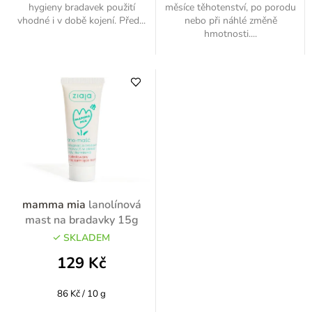
hygieny bradavek použití
měsíce těhotenství, po porodu
vhodné i v době kojení. Před...
nebo při náhlé změně
hmotnosti....
mamma mia
lanolínová
mast na bradavky 15g
SKLADEM
129 Kč
Měrná
86 Kč / 10 g
cena: