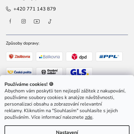
+420 771 143 879
Způsoby dopravy:
Používáme cookies! 🍪
Abychom vám poskytli ten nejlepší zážitek z nakupování,
Způsoby platby:
používáme soubory cookies k analýze návštěvnosti,
personalizaci obsahu a zobrazování relevantní
reklamy. Kliknutím na "Souhlasím" souhlasíte s jejich
používáním. Více informací naleznete
zde
.
Copyright 2026
Ziaja pro Tebe
. Všechna práva
Nastavení