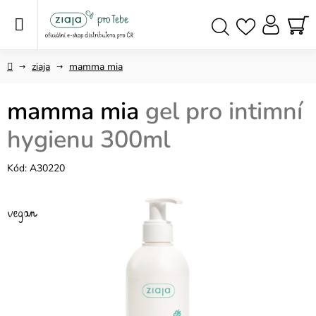
Přejít
na
obsah
NÁ
Hledat
KO
Domů
ziaja
mamma mia
mamma mia
gel pro intimní
hygienu 300ml
Kód:
A30220