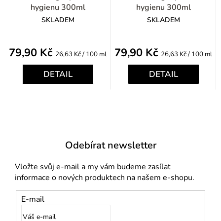
hygienu 300ml
hygienu 300ml
SKLADEM
SKLADEM
79,90 Kč
79,90 Kč
Měrná
Měrná
26,63 Kč / 100 ml
26,63 Kč / 100 ml
cena:
cena:
DETAIL
DETAIL
Odebírat newsletter
Vložte svůj e-mail a my vám budeme zasílat
informace o nových produktech na našem e-shopu.
E-mail