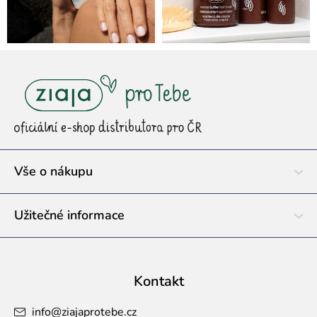
Z
á
p
a
t
í
Vše o nákupu
Užitečné informace
Kontakt
info
@
ziajaprotebe.cz