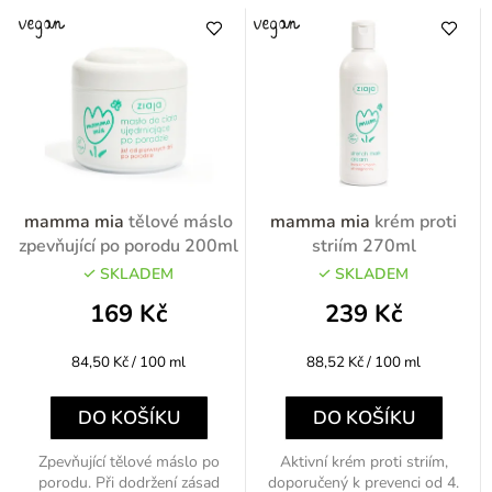
mamma mia
tělové máslo
mamma mia
krém proti
zpevňující po porodu 200ml
striím 270ml
SKLADEM
SKLADEM
169 Kč
239 Kč
Měrná
Měrná
84,50 Kč / 100 ml
88,52 Kč / 100 ml
cena:
cena:
DO KOŠÍKU
DO KOŠÍKU
Zpevňující tělové máslo po
Aktivní krém proti striím,
porodu. Při dodržení zásad
doporučený k prevenci od 4.