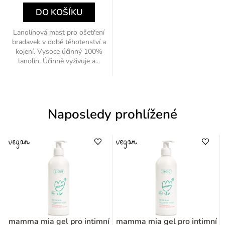
DO KOŠÍKU
Lanolínová mast pro ošetření
bradavek v době těhotenství a
kojení. Vysoce účinný 100%
lanolín. Účinně vyživuje a...
Naposledy prohlížené
mamma mia gel pro intimní
mamma mia gel pro intimní