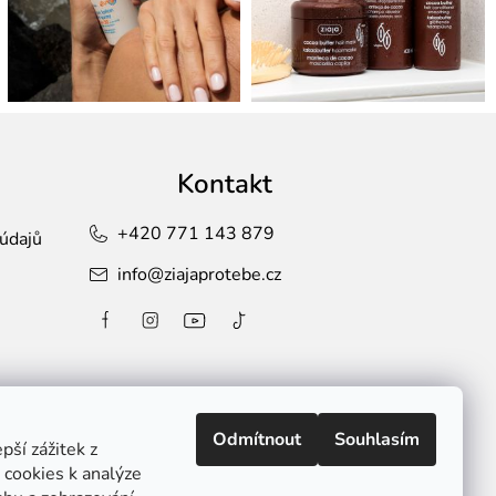
Kontakt
+420 771 143 879
údajů
info
@
ziajaprotebe.cz
Odmítnout
Souhlasím
ší zážitek z
cookies k analýze