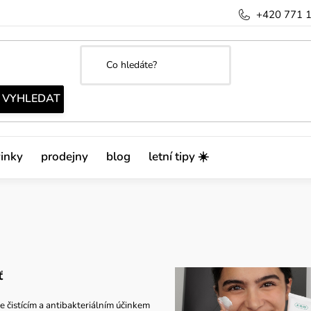
+420 771 
inky
prodejny
blog
letní tipy ☀️
eť
e čistícím a antibakteriálním účinkem