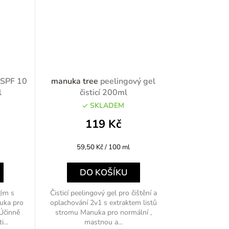
 SPF 10
manuka tree
peelingový gel
l
čisticí 200ml
SKLADEM
119 Kč
Měrná
59,50 Kč / 100 ml
cena:
DO KOŠÍKU
rém s
Čisticí peelingový gel pro čištění a
uka pro
oplachování 2v1 s extraktem listů
Účinně
stromu Manuka pro normální ,
...
mastnou a...