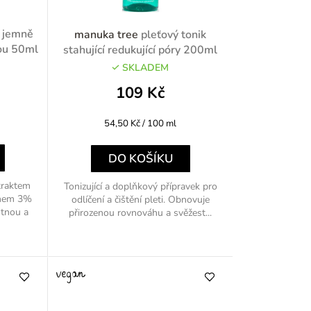
r
 jemně
manuka tree
pleťový tonik
o
vou 50ml
stahující redukující póry 200ml
SKLADEM
d
109 Kč
u
Měrná
54,50 Kč / 100 ml
k
cena:
t
DO KOŠÍKU
ů
traktem
Tonizující a doplňkový přípravek pro
ahem 3%
odlíčení a čištění pleti. Obnovuje
stnou a
přirozenou rovnováhu a svěžest...