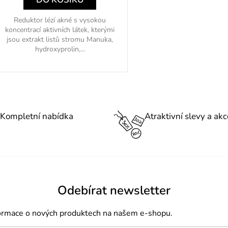
Reduktor lézí akné s vysokou
koncentrací aktivních látek, kterými
jsou extrakt listů stromu Manuka,
hydroxyprolin,...
O
v
l
Kompletní nabídka
Atraktivní slevy a akc
á
d
a
c
í
Odebírat newsletter
p
formace o nových produktech na našem e-shopu.
r