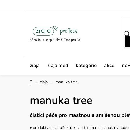
Přejít
na
obsah
ziaja
ziaja med
kategorie
akce
nov
Domů
ziaja
manuka tree
manuka tree
čisticí péče pro mastnou a smíšenou pl
• produkty obsahují extrakt z listů stromu manuka s hluboc