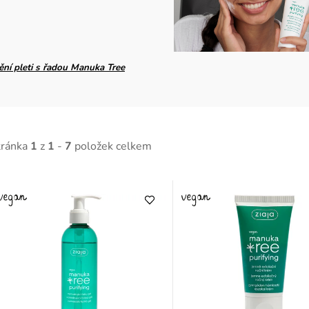
ění pleti s řadou Manuka Tree
tránka
1
z
1
-
7
položek celkem
V
ý
p