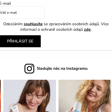
v
E-mail
k
y
v
Odesláním
souhlasíte
se zpracováním osobních údajů. Více
ý
informací o ochraně osobních údajů
zde
.
p
PŘIHLÁSIT SE
i
s
u
Sledujte nás na Instagramu