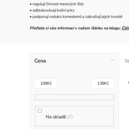
• regulují činnost mazových žláz
• odblokovávají kožní póry
• podporují redukci komedomů a zabraňují jejich tvorbě
Přečtete si více informací v našem článku na blogu:
Čišt
P
Cena
S
o
s
109
Kč
139
Kč
t
r
i
a
Na skladě
7
s
n