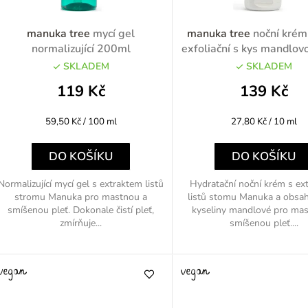
p
manuka tree
mycí gel
manuka tree
noční krém
normalizující 200ml
exfoliační s kys mandlo
SKLADEM
SKLADEM
o
119 Kč
139 Kč
d
Měrná
Měrná
59,50 Kč / 100 ml
27,80 Kč / 10 ml
u
cena:
cena:
k
DO KOŠÍKU
DO KOŠÍKU
Normalizující mycí gel s extraktem listů
Hydratační noční krém s ex
stromu Manuka pro mastnou a
listů stomu Manuka a obs
ů
smíšenou pleť. Dokonale čistí pleť,
kyseliny mandlové pro ma
zmírňuje...
smíšenou pleť....