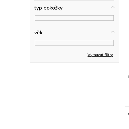
n
typ pokožky
r
í
p
věk
a
n
Vymazat filtry
e
t
l