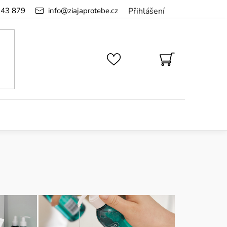
143 879
info
@
ziajaprotebe.cz
Přihlášení
NÁKUPNÍ
KOŠÍK