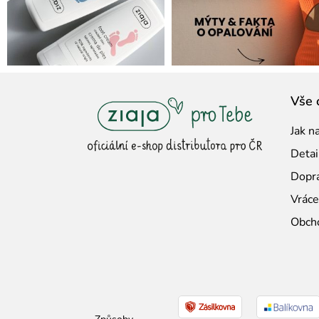
Z
Vše 
á
Jak n
p
Detai
a
Dopra
t
Vráce
í
Obch