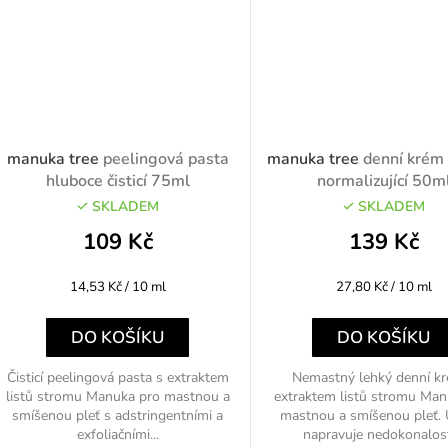
manuka tree
peelingová pasta
manuka tree
denní krém
hluboce čisticí 75ml
normalizující 50m
SKLADEM
SKLADEM
109 Kč
139 Kč
Měrná
Měrná
14,53 Kč / 10 ml
27,80 Kč / 10 ml
cena:
cena:
DO KOŠÍKU
DO KOŠÍKU
Čisticí peelingová pasta s extraktem
Nemastný lehký denní k
listů stromu Manuka pro mastnou a
extraktem listů stromu Man
smíšenou pleť s adstringentními a
mastnou a smíšenou pleť. 
exfoliačními...
napravuje nedokonalosti