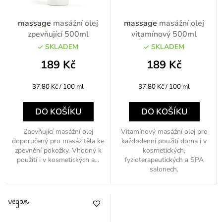
massage
masážní olej
massage
masážní olej
zpevňující 500ml
vitamínový 500ml
SKLADEM
SKLADEM
189 Kč
189 Kč
Měrná
Měrná
37,80 Kč / 100 ml
37,80 Kč / 100 ml
cena:
cena:
DO KOŠÍKU
DO KOŠÍKU
Zpevňující masážní olej
Vitamínový masážní olej pro
doporučený pro masáž těla ke
každodenní použití doma i v
zpevnění pokožky. Vhodný k
kosmetických,
použití i v kosmetických a...
fyzioterapeutických a SPA
salonech.