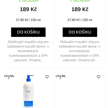
u
SKLADEM
SKLADEM
k
189 Kč
189 Kč
t
Měrná
Měrná
37,80 Kč / 100 ml
37,80 Kč / 100 ml
ů
cena:
cena:
DO KOŠÍKU
DO KOŠÍKU
Zeštíhlující masážní olej pro
Relaxační masážní olej pro
každodenní použití doma i v
každodenní použití doma i v
kosmetických,
kosmetických,
fyzioterapeutických a SPA
fyzioterapeutických a SPA
salonech. Vhodné...
salonech. Vhodné při...