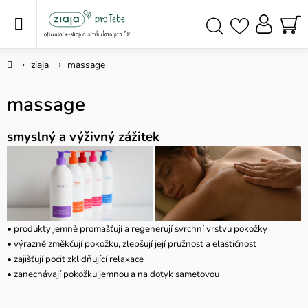
Přejít
na
obsah
NÁ
Hledat
KO
Domů
ziaja
massage
massage
smyslný a výživný zážitek
• produkty jemně promašťují a regenerují svrchní vrstvu pokožky
• výrazně změkčují pokožku, zlepšují její pružnost a elastičnost
• zajišťují pocit zklidňující relaxace
• zanechávají pokožku jemnou a na dotyk sametovou