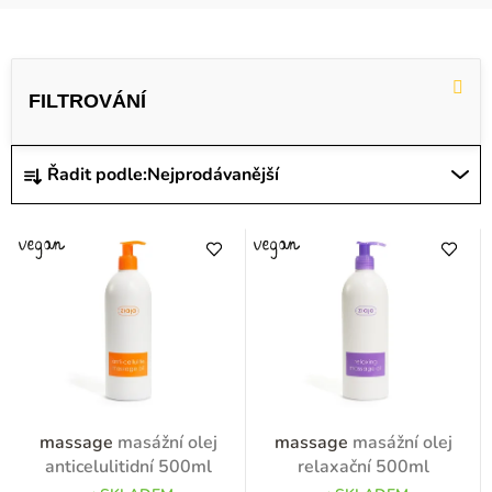
V
ý
p
i
Ř
Řadit podle:
Nejprodávanější
s
a
p
z
r
e
o
n
d
í
u
p
k
r
t
o
massage
masážní olej
massage
masážní olej
ů
d
anticelulitidní 500ml
relaxační 500ml