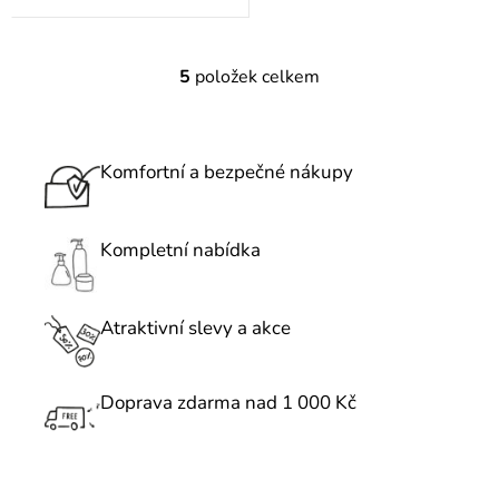
5
položek celkem
O
v
l
á
Komfortní a bezpečné nákupy
d
a
c
Kompletní nabídka
í
p
r
Atraktivní slevy a akce
v
k
Doprava zdarma nad 1 000 Kč
y
v
ý
p