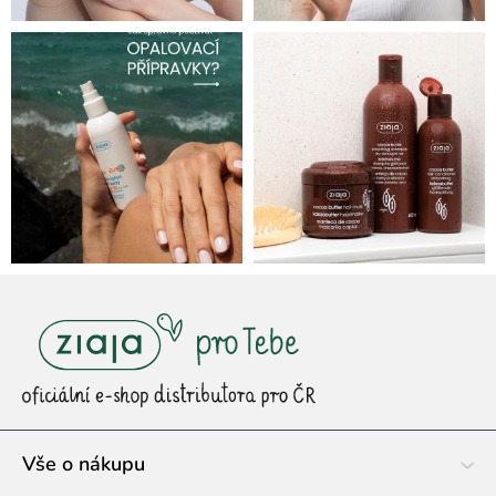
Z
á
p
a
t
í
Vše o nákupu