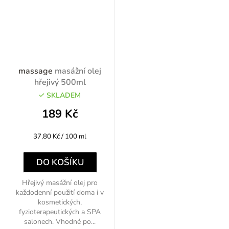
massage
masážní olej
hřejivý 500ml
SKLADEM
189 Kč
Měrná
37,80 Kč / 100 ml
cena:
DO KOŠÍKU
Hřejivý masážní olej pro
každodenní použití doma i v
kosmetických,
fyzioterapeutických a SPA
salonech. Vhodné po...