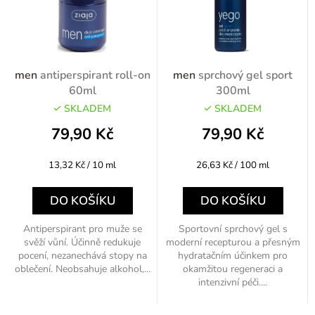
men
antiperspirant roll-on
men
sprchový gel sport
60ml
300ml
SKLADEM
SKLADEM
79,90 Kč
79,90 Kč
Měrná
Měrná
13,32 Kč / 10 ml
26,63 Kč / 100 ml
cena:
cena:
DO KOŠÍKU
DO KOŠÍKU
Antiperspirant pro muže se
Sportovní sprchový gel s
svěží vůní. Účinně redukuje
moderní recepturou a přesným
pocení, nezanechává stopy na
hydratačním účinkem pro
oblečení. Neobsahuje alkohol,...
okamžitou regeneraci a
intenzivní péči....