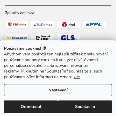
Způsoby dopravy:
Používáme cookies! 🍪
Abychom vám poskytli ten nejlepší zážitek z nakupování,
Způsoby platby:
používáme soubory cookies k analýze návštěvnosti,
personalizaci obsahu a zobrazování relevantní
reklamy. Kliknutím na "Souhlasím" souhlasíte s jejich
používáním. Více informací naleznete
zde
.
Copyright 2026
Ziaja pro Tebe
. Všechna práva
Nastavení
vyhrazena.
Upravit nastavení cookies
Odmítnout
Souhlasím
Vytvořil Shoptet