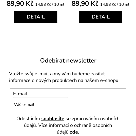
89,90 Kč
89,90 Kč
Měrná
Měrná
14,98 Kč / 10 ml
14,98 Kč / 10 ml
cena:
cena:
DETAIL
DETAIL
Odebírat newsletter
Vložte svůj e-mail a my vám budeme zasílat
informace o nových produktech na našem e-shopu.
E-mail
Odesláním
souhlasíte
se zpracováním osobních
údajů. Více informací o ochraně osobních
údajů
zde
.