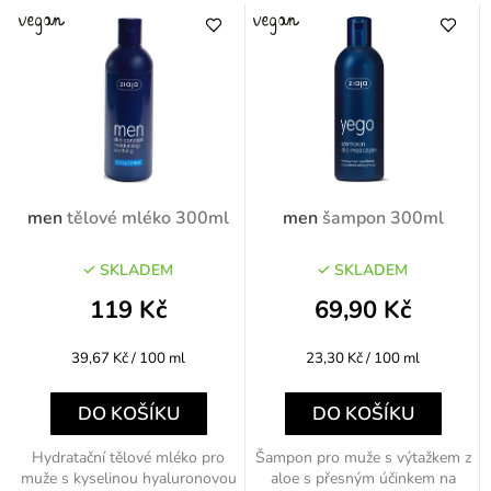
men
tělové mléko 300ml
men
šampon 300ml
SKLADEM
SKLADEM
119 Kč
69,90 Kč
Měrná
Měrná
39,67 Kč / 100 ml
23,30 Kč / 100 ml
cena:
cena:
DO KOŠÍKU
DO KOŠÍKU
Hydratační tělové mléko pro
Šampon pro muže s výtažkem z
muže s kyselinou hyaluronovou
aloe s přesným účinkem na