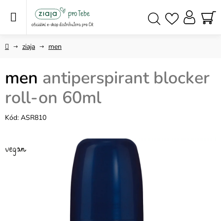
Přejít
na
obsah
NÁ
Hledat
KO
Domů
ziaja
men
men
antiperspirant blocker
roll-on 60ml
Kód:
ASR810