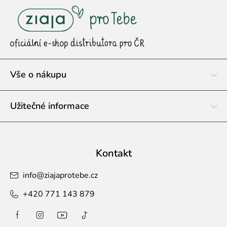
á
p
a
t
í
Vše o nákupu
Užitečné informace
Kontakt
info
@
ziajaprotebe.cz
+420 771 143 879