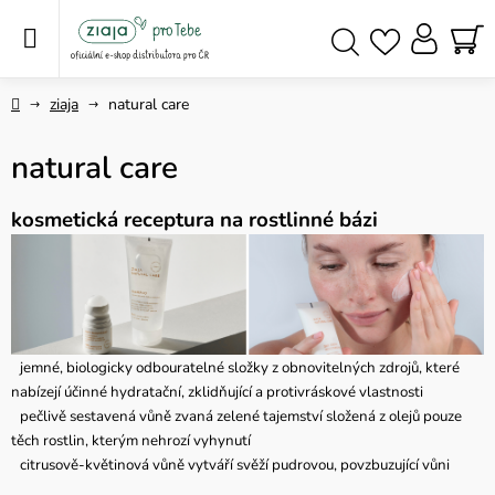
Přejít
na
obsah
NÁ
Hledat
KO
Domů
ziaja
natural care
natural care
kosmetická receptura na rostlinné bázi
jemné, biologicky odbouratelné složky z obnovitelných zdrojů, které
nabízejí účinné hydratační, zklidňující a protivráskové vlastnosti
pečlivě sestavená vůně zvaná zelené tajemství složená z olejů pouze
těch rostlin, kterým nehrozí vyhynutí
citrusově-květinová vůně vytváří svěží pudrovou, povzbuzující vůni