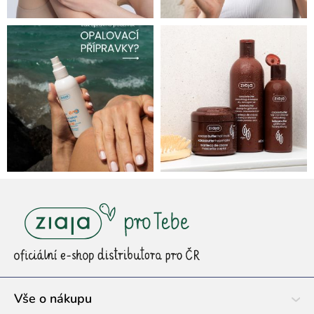
Z
á
p
a
t
í
Vše o nákupu