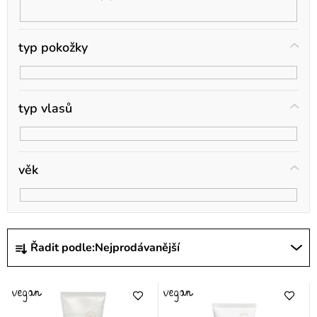
t
ů
typ pokožky
typ vlasů
věk
Ř
Řadit podle:
Nejprodávanější
a
z
e