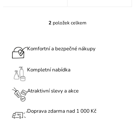
2
položek celkem
O
v
l
á
Komfortní a bezpečné nákupy
d
a
c
Kompletní nabídka
í
p
r
Atraktivní slevy a akce
v
k
Doprava zdarma nad 1 000 Kč
y
v
ý
p