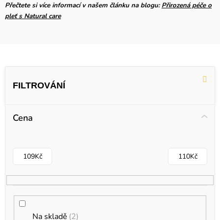
Přečtete si více informací v našem článku na blogu:
Přirozená péče o
pleť s Natural care
V
ý
p
i
Cena
s
p
r
109
Kč
110
Kč
o
d
u
k
Na skladě
2