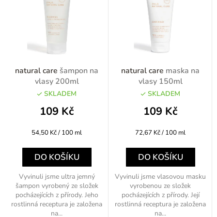
n
í
p
r
o
natural care
šampon na
natural care
maska na
d
vlasy 200ml
vlasy 150ml
u
SKLADEM
SKLADEM
k
109 Kč
109 Kč
t
Měrná
Měrná
54,50 Kč / 100 ml
72,67 Kč / 100 ml
ů
cena:
cena:
DO KOŠÍKU
DO KOŠÍKU
Vyvinuli jsme ultra jemný
Vyvinuli jsme vlasovou masku
šampon vyrobený ze složek
vyrobenou ze složek
pocházejících z přírody. Jeho
pocházejících z přírody. Její
rostlinná receptura je založena
rostlinná receptura je založena
na...
na...