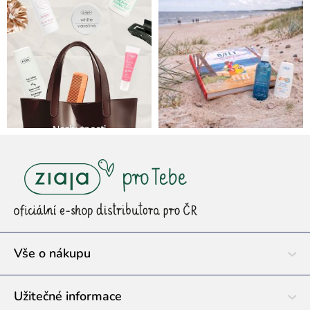
Z
á
p
a
t
í
Vše o nákupu
Užitečné informace