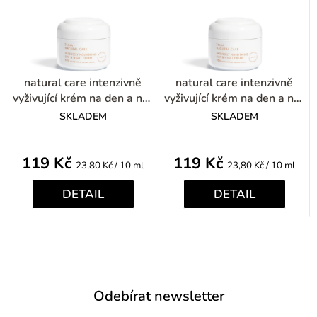
natural care intenzivně
natural care intenzivně
vyživující krém na den a noc
vyživující krém na den a noc
50ml
50ml
SKLADEM
SKLADEM
119 Kč
119 Kč
Měrná
Měrná
23,80 Kč / 10 ml
23,80 Kč / 10 ml
cena:
cena:
DETAIL
DETAIL
Odebírat newsletter