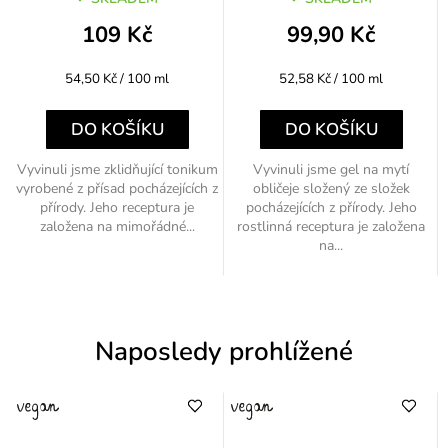
109 Kč
99,90 Kč
Měrná
Měrná
54,50 Kč / 100 ml
52,58 Kč / 100 ml
cena:
cena:
DO KOŠÍKU
DO KOŠÍKU
Vyvinuli jsme zklidňující tonikum
Vyvinuli jsme gel na mytí
vyrobené z přísad pocházejících z
obličeje složený ze složek
přírody. Jeho receptura je
pocházejících z přírody. Jeho
založena na mimořádné...
rostlinná receptura je založena
na...
Naposledy prohlížené