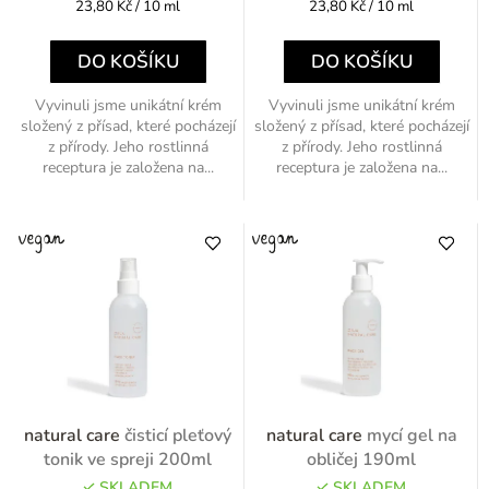
Měrná
Měrná
23,80 Kč / 10 ml
23,80 Kč / 10 ml
cena:
cena:
DO KOŠÍKU
DO KOŠÍKU
Vyvinuli jsme unikátní krém
Vyvinuli jsme unikátní krém
složený z přísad, které pocházejí
složený z přísad, které pocházejí
z přírody. Jeho rostlinná
z přírody. Jeho rostlinná
receptura je založena na...
receptura je založena na...
natural care
čisticí pleťový
natural care
mycí gel na
tonik ve spreji 200ml
obličej 190ml
SKLADEM
SKLADEM