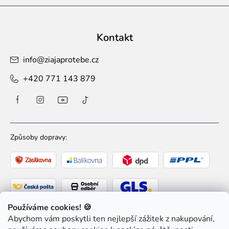
Kontakt
info
@
ziajaprotebe.cz
+420 771 143 879
Způsoby dopravy:
Používáme cookies! 🍪
Abychom vám poskytli ten nejlepší zážitek z nakupování,
Způsoby platby: