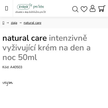
Přejít
na
obsah
NÁ
Hledat
KO
Domů
ziaja
natural care
natural care
intenzivně
vyživující krém na den a
noc 50ml
Kód:
A40503