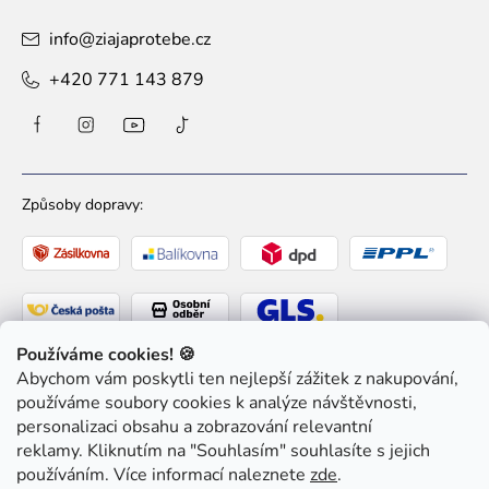
info
@
ziajaprotebe.cz
+420 771 143 879
Způsoby dopravy:
Používáme cookies! 🍪
Abychom vám poskytli ten nejlepší zážitek z nakupování,
Způsoby platby:
používáme soubory cookies k analýze návštěvnosti,
personalizaci obsahu a zobrazování relevantní
reklamy. Kliknutím na "Souhlasím" souhlasíte s jejich
používáním. Více informací naleznete
zde
.