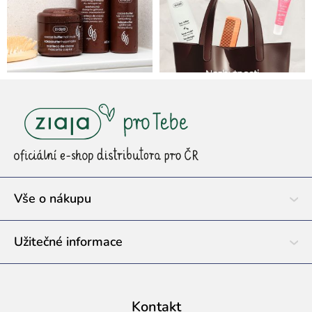
Z
á
p
a
t
í
Vše o nákupu
Užitečné informace
Kontakt