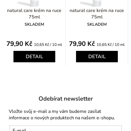
natural care krém na ruce
natural care krém na ruce
75ml
75ml
SKLADEM
SKLADEM
79,90 Kč
79,90 Kč
Měrná
Měrná
10,65 Kč / 10 ml
10,65 Kč / 10 ml
cena:
cena:
DETAIL
DETAIL
Odebírat newsletter
Vložte svůj e-mail a my vám budeme zasílat
informace o nových produktech na našem e-shopu.
E-mail