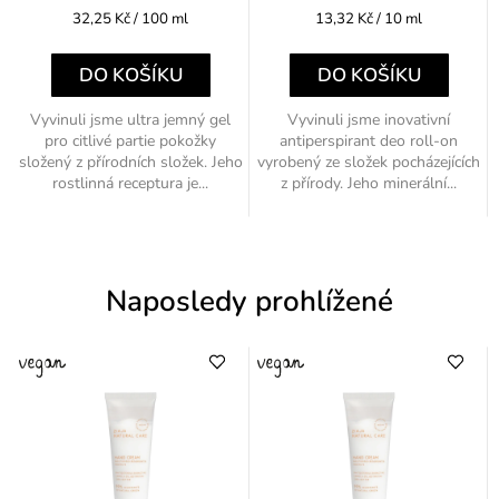
Měrná
Měrná
32,25 Kč / 100 ml
13,32 Kč / 10 ml
cena:
cena:
DO KOŠÍKU
DO KOŠÍKU
Vyvinuli jsme ultra jemný gel
Vyvinuli jsme inovativní
pro citlivé partie pokožky
antiperspirant deo roll-on
složený z přírodních složek. Jeho
vyrobený ze složek pocházejících
rostlinná receptura je...
z přírody. Jeho minerální...
Naposledy prohlížené