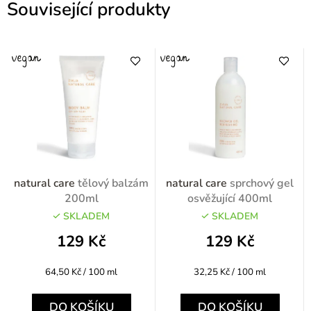
Související produkty
natural care
tělový balzám
natural care
sprchový gel
200ml
osvěžující 400ml
SKLADEM
SKLADEM
129 Kč
129 Kč
Měrná
Měrná
64,50 Kč / 100 ml
32,25 Kč / 100 ml
cena:
cena:
DO KOŠÍKU
DO KOŠÍKU