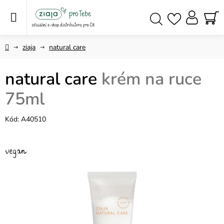
Přejít
na
obsah
NÁ
Hledat
KO
Domů
ziaja
natural care
natural care
krém na ruce
75ml
Kód:
A40510