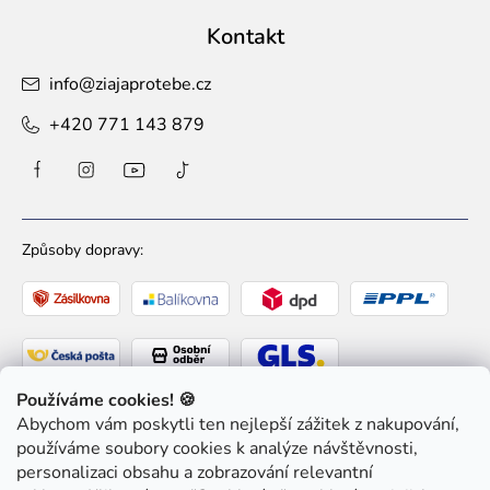
Kontakt
info
@
ziajaprotebe.cz
+420 771 143 879
Způsoby dopravy:
Používáme cookies! 🍪
Abychom vám poskytli ten nejlepší zážitek z nakupování,
Způsoby platby:
používáme soubory cookies k analýze návštěvnosti,
personalizaci obsahu a zobrazování relevantní