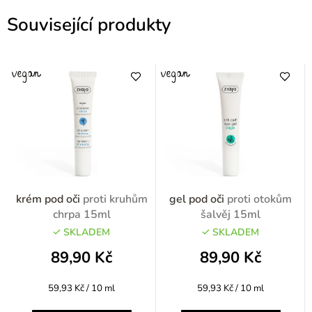
Související produkty
krém pod oči
proti kruhům
gel pod oči
proti otokům
chrpa 15ml
šalvěj 15ml
SKLADEM
SKLADEM
89,90 Kč
89,90 Kč
Měrná
Měrná
59,93 Kč / 10 ml
59,93 Kč / 10 ml
cena:
cena: