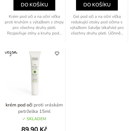
DO KOŠÍKU
DO KOŠÍKU
Krém pod oči a na oční víčka
Gel pod oči a na oční víčka
proti kruhům s výtažkem z chrpy
redukující otoky pod očima s
pro všechny druhy pleti.
výtažkem šalvěje lékařské pro
Rozjasňuje stíny a kruhy pod...
všechny druhy pleti. Účinně...
krém pod oči
proti vráskám
petrželka 15ml
SKLADEM
89,90 Kč