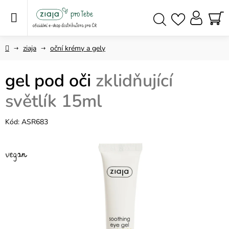
Přejít
na
obsah
NÁ
Hledat
KO
Domů
ziaja
oční krémy a gely
gel pod oči
zklidňující
světlík 15ml
Kód:
ASR683