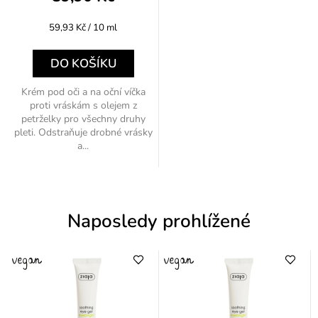
Měrná
59,93 Kč / 10 ml
cena:
DO KOŠÍKU
Krém pod oči a na oční víčka
proti vráskám s olejem z
petrželky pro všechny druhy
pleti. Odstraňuje drobné vrásky
a...
Naposledy prohlížené