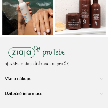
Z
á
p
a
t
í
Vše o nákupu
Užitečné informace