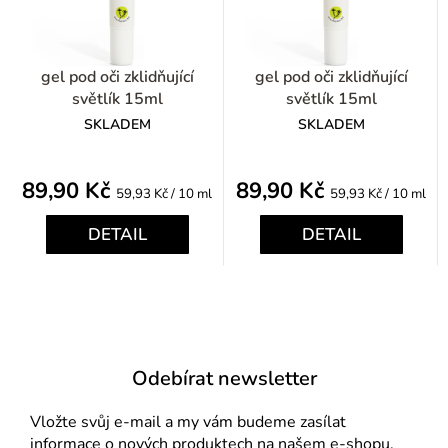
gel pod oči zklidňující
gel pod oči zklidňující
světlík 15ml
světlík 15ml
SKLADEM
SKLADEM
89,90 Kč
89,90 Kč
Měrná
Měrná
59,93 Kč / 10 ml
59,93 Kč / 10 ml
cena:
cena:
DETAIL
DETAIL
Odebírat newsletter
Vložte svůj e-mail a my vám budeme zasílat
informace o nových produktech na našem e-shopu.