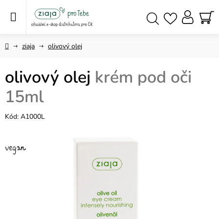
Přejít
na
obsah
NÁ
Hledat
KO
Domů
ziaja
olivový olej
olivový olej
krém pod oči
15ml
Kód:
A1000L