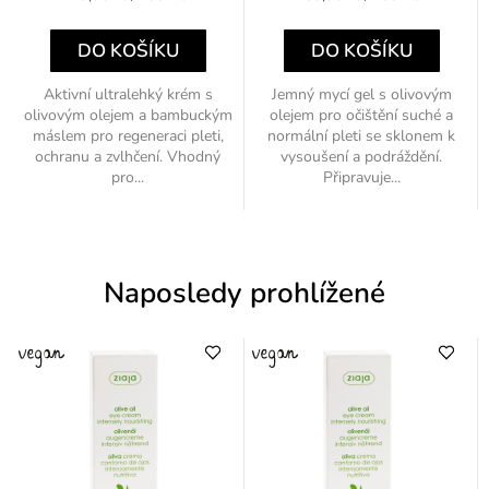
cena:
cena:
DO KOŠÍKU
DO KOŠÍKU
Aktivní ultralehký krém s
Jemný mycí gel s olivovým
olivovým olejem a bambuckým
olejem pro očištění suché a
máslem pro regeneraci pleti,
normální pleti se sklonem k
ochranu a zvlhčení. Vhodný
vysoušení a podráždění.
pro...
Připravuje...
Naposledy prohlížené