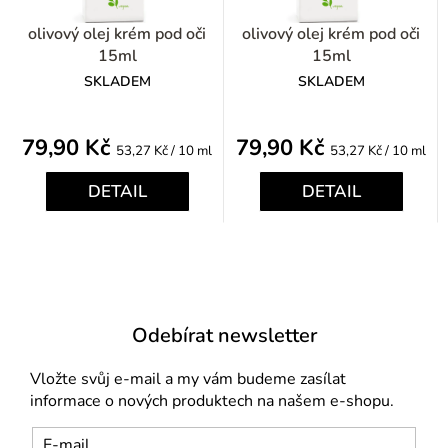
olivový olej krém pod oči
olivový olej krém pod oči
15ml
15ml
SKLADEM
SKLADEM
79,90 Kč
79,90 Kč
Měrná
Měrná
53,27 Kč / 10 ml
53,27 Kč / 10 ml
cena:
cena:
DETAIL
DETAIL
Odebírat newsletter
Vložte svůj e-mail a my vám budeme zasílat
informace o nových produktech na našem e-shopu.
E-mail