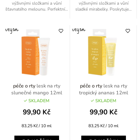
výživnými složkami a vůní
výživnými složkami a vůní
šťavnatého melounu. Perfektní...
sladké mirabelky. Poskytuje...
péče o rty
lesk na rty
péče o rty
lesk na rty
slunečné mango 12ml
tropický ananas 12ml
SKLADEM
SKLADEM
99,90 Kč
99,90 Kč
Měrná
Měrná
83,25 Kč / 10 ml
83,25 Kč / 10 ml
cena:
cena: