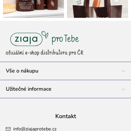
Z
á
p
a
t
í
Vše o nákupu
Užitečné informace
Kontakt
info
@
ziajaprotebe.cz