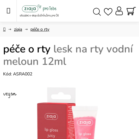
Přejít
na
obsah
NÁ
Hledat
KO
Domů
ziaja
péče o rty
péče o rty
lesk na rty vodní
meloun 12ml
Kód:
ASRA002