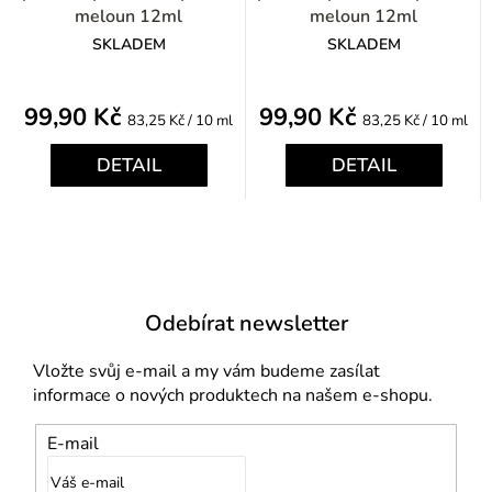
meloun 12ml
meloun 12ml
SKLADEM
SKLADEM
99,90 Kč
99,90 Kč
Měrná
Měrná
83,25 Kč / 10 ml
83,25 Kč / 10 ml
cena:
cena:
DETAIL
DETAIL
Odebírat newsletter
Vložte svůj e-mail a my vám budeme zasílat
informace o nových produktech na našem e-shopu.
E-mail