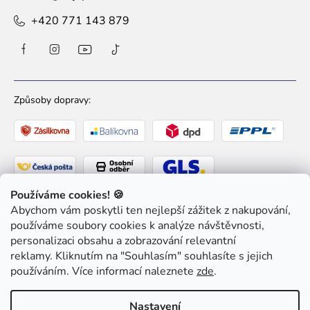
+420 771 143 879
Způsoby dopravy:
Používáme cookies! 🍪
Abychom vám poskytli ten nejlepší zážitek z nakupování,
Způsoby platby:
používáme soubory cookies k analýze návštěvnosti,
personalizaci obsahu a zobrazování relevantní
reklamy. Kliknutím na "Souhlasím" souhlasíte s jejich
používáním. Více informací naleznete
zde
.
Copyright 2026
Ziaja pro Tebe
. Všechna práva
Nastavení