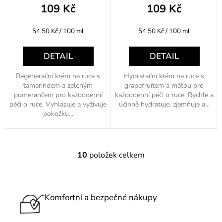
109 Kč
109 Kč
Měrná
Měrná
54,50 Kč / 100 ml
54,50 Kč / 100 ml
cena:
cena:
DETAIL
DETAIL
Regenerační krém na ruce s
Hydratační krém na ruce s
tamarindem a zeleným
grapefruitem a mátou pro
pomerančem pro každodenní
každodenní péči o ruce. Rychle a
péči o ruce. Vyhlazuje a vyživuje
účinně hydratuje, zjemňuje a...
pokožku...
10
položek celkem
O
v
l
á
Komfortní a bezpečné nákupy
d
a