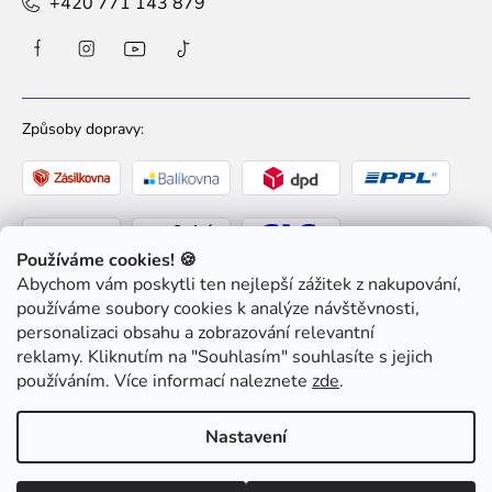
+420 771 143 879
Způsoby dopravy:
Používáme cookies! 🍪
Abychom vám poskytli ten nejlepší zážitek z nakupování,
Způsoby platby:
používáme soubory cookies k analýze návštěvnosti,
personalizaci obsahu a zobrazování relevantní
reklamy. Kliknutím na "Souhlasím" souhlasíte s jejich
používáním. Více informací naleznete
zde
.
Nastavení
Copyright 2026
Ziaja pro Tebe
. Všechna práva
vyhrazena.
Upravit nastavení cookies