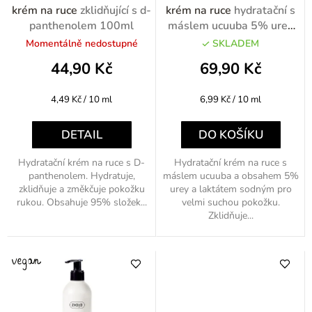
t
o
krém na ruce
zklidňující s d-
krém na ruce
hydratační s
ů
d
panthenolem 100ml
máslem ucuuba 5% urea
80ml
u
Momentálně nedostupné
SKLADEM
k
44,90 Kč
69,90 Kč
t
Měrná
Měrná
4,49 Kč / 10 ml
6,99 Kč / 10 ml
ů
cena:
cena:
DETAIL
DO KOŠÍKU
Hydratační krém na ruce s D-
Hydratační krém na ruce s
panthenolem. Hydratuje,
máslem ucuuba a obsahem 5%
zklidňuje a změkčuje pokožku
urey a laktátem sodným pro
rukou. Obsahuje 95% složek...
velmi suchou pokožku.
Zklidňuje...