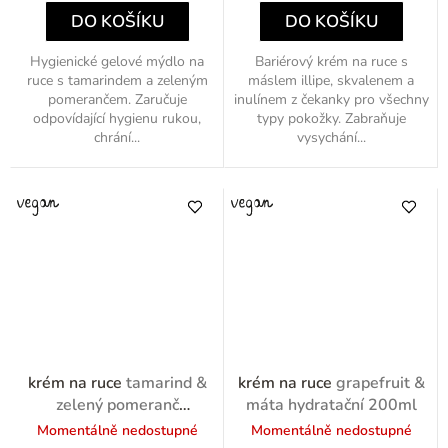
DO KOŠÍKU
DO KOŠÍKU
Hygienické gelové mýdlo na
Bariérový krém na ruce s
ruce s tamarindem a zeleným
máslem illipe, skvalenem a
pomerančem. Zaručuje
inulínem z čekanky pro všechny
odpovídající hygienu rukou,
typy pokožky. Zabraňuje
chrání...
vysychání...
krém na ruce
tamarind &
krém na ruce
grapefruit &
zelený pomeranč
máta hydratační 200ml
regenerační 200ml
Momentálně nedostupné
Momentálně nedostupné