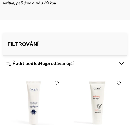
vizitka, pečujme o ně s láskou
V
ý
p
i
Ř
Řadit podle:
Nejprodávanější
s
a
p
z
r
e
o
n
d
í
u
p
k
r