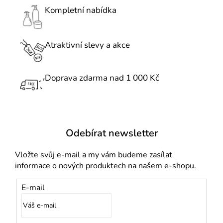
c
Kompletní nabídka
í
p
r
Atraktivní slevy a akce
v
k
Doprava zdarma nad 1 000 Kč
y
v
ý
p
i
Odebírat newsletter
s
u
Vložte svůj e-mail a my vám budeme zasílat
informace o nových produktech na našem e-shopu.
E-mail