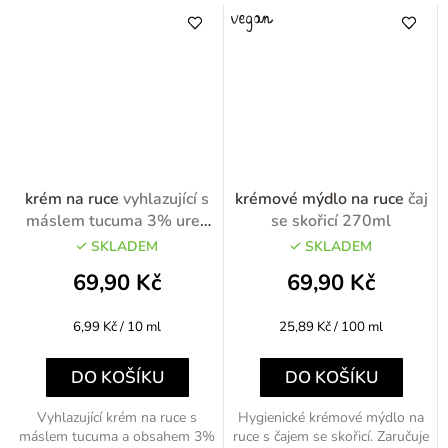
krém na ruce
vyhlazující s
krémové mýdlo na ruce
čaj
máslem tucuma 3% urea
se skořicí 270ml
80ml
SKLADEM
SKLADEM
69,90 Kč
69,90 Kč
Měrná
Měrná
6,99 Kč / 10 ml
25,89 Kč / 100 ml
cena:
cena:
DO KOŠÍKU
DO KOŠÍKU
Vyhlazující krém na ruce s
Hygienické krémové mýdlo na
máslem tucuma a obsahem 3%
ruce s čajem se skořicí. Zaručuje