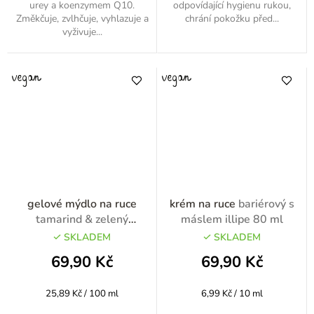
urey a koenzymem Q10.
odpovídající hygienu rukou,
Změkčuje, zvlhčuje, vyhlazuje a
chrání pokožku před...
vyživuje...
gelové mýdlo na ruce
krém na ruce
bariérový s
tamarind & zelený
máslem illipe 80 ml
pomeranč 270ml
SKLADEM
SKLADEM
69,90 Kč
69,90 Kč
Měrná
Měrná
25,89 Kč / 100 ml
6,99 Kč / 10 ml
cena:
cena: