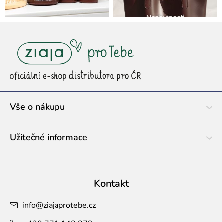
Z
á
p
a
t
í
Vše o nákupu
Užitečné informace
Kontakt
info
@
ziajaprotebe.cz