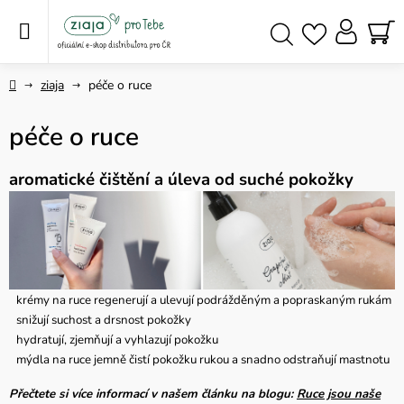
Přejít
na
obsah
NÁ
Hledat
KO
Domů
ziaja
péče o ruce
péče o ruce
aromatické čištění a úleva od suché pokožky
krémy na ruce regenerují a ulevují podrážděným a popraskaným rukám
snižují suchost a drsnost pokožky
hydratují, zjemňují a vyhlazují pokožku
mýdla na ruce jemně čistí pokožku rukou a snadno odstraňují mastnotu
Přečtete si více informací v našem článku na blogu:
Ruce jsou naše