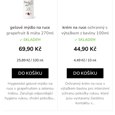
gelové mýdlo na ruce
krém na ruce
ochranný s
grapefruit & máta 270ml
výtažkem z bavlny 100ml
SKLADEM
SKLADEM
69,90 Kč
44,90 Kč
Měrná
Měrná
25,89 Kč / 100 ml
4,49 Kč / 10 ml
cena:
cena:
DO KOŠÍKU
DO KOŠÍKU
Hygienické gelové mýdlo na
Ochranný krém na ruce s
ruce s grapefruitem a zelenou
výtažkem bavlny pro intenzivní
mátou. Zaručuje odpovídající
ochranu pokožky rukou, které
hygienu rukou, chrání pokožku...
jsou vystaveny častému
kontaktu s...