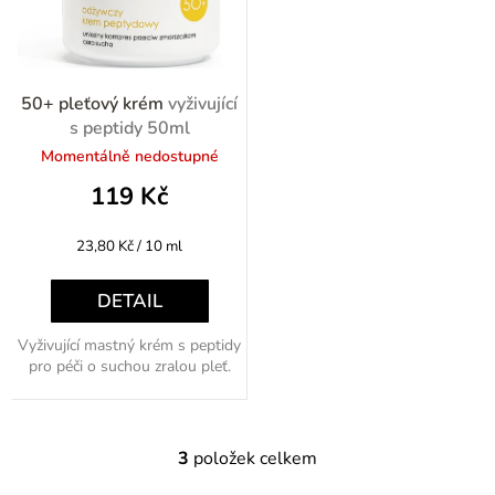
50+ pleťový krém
vyživující
s peptidy 50ml
Momentálně nedostupné
119 Kč
Měrná
23,80 Kč / 10 ml
cena:
DETAIL
Vyživující mastný krém s peptidy
pro péči o suchou zralou pleť.
3
položek celkem
O