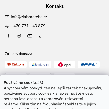
Kontakt
info
@
ziajaprotebe.cz
+420 771 143 879
Způsoby dopravy:
Používáme cookies! 🍪
Abychom vám poskytli ten nejlepší zážitek z nakupování,
Způsoby platby:
používáme soubory cookies k analýze návštěvnosti,
personalizaci obsahu a zobrazování relevantní
reklamy. Kliknutím na "Souhlasím" souhlasíte s jejich