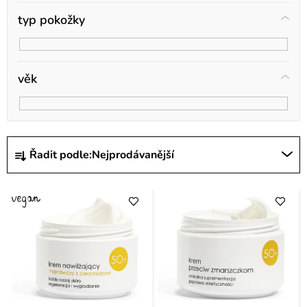
ů
typ pokožky
věk
Ř
Řadit podle:
Nejprodávanější
a
z
e
n
í
p
r