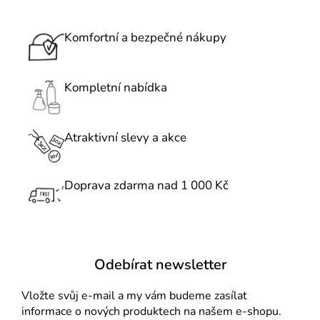
v
l
á
Komfortní a bezpečné nákupy
d
a
c
Kompletní nabídka
í
p
r
Atraktivní slevy a akce
v
k
Doprava zdarma nad 1 000 Kč
y
v
ý
p
i
Odebírat newsletter
s
u
Vložte svůj e-mail a my vám budeme zasílat
informace o nových produktech na našem e-shopu.