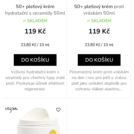
o
50+ pleťový krém
50+ pleťový krém
proti
d
hydratační s ceramidy 50ml
vráskám 50ml
u
SKLADEM
SKLADEM
k
119 Kč
119 Kč
t
Měrná
Měrná
23,80 Kč / 10 ml
23,80 Kč / 10 ml
ů
cena:
cena:
DO KOŠÍKU
DO KOŠÍKU
Výživný hydratační krém s
Polomastný krém proti vráskám
ceramidy pro všechny typy zralé
na den i noc pro péči o zralou
pleti. Poskytuje účinek efektivní
pleť jako unikátní doplněk pro
regenerace.
ochranu vláken elastinu....