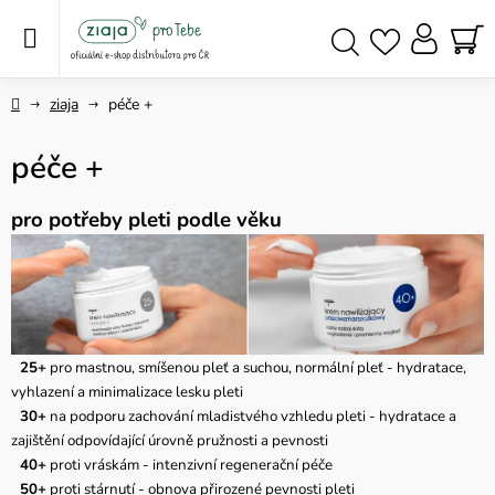
Přejít
na
obsah
NÁ
Hledat
KO
Domů
ziaja
péče +
péče +
pro potřeby pleti podle věku
25+
pro mastnou, smíšenou pleť a suchou, normální pleť - hydratace,
vyhlazení a minimalizace lesku pleti
30+
na podporu zachování mladistvého vzhledu pleti - hydratace a
zajištění odpovídající úrovně pružnosti a pevnosti
40+
proti vráskám - intenzivní regenerační péče
50+
proti stárnutí - obnova přirozené pevnosti pleti