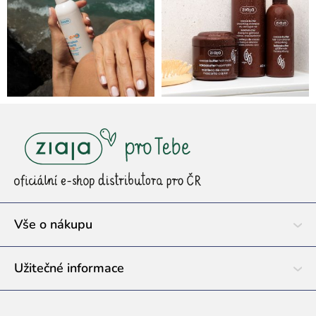
Z
á
p
a
t
í
Vše o nákupu
Užitečné informace