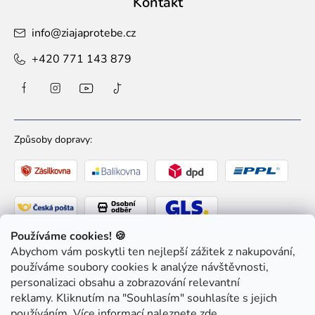
Kontakt
info
@
ziajaprotebe.cz
+420 771 143 879
Způsoby dopravy:
Používáme cookies! 🍪
Abychom vám poskytli ten nejlepší zážitek z nakupování,
Způsoby platby:
používáme soubory cookies k analýze návštěvnosti,
personalizaci obsahu a zobrazování relevantní
reklamy. Kliknutím na "Souhlasím" souhlasíte s jejich
používáním. Více informací naleznete
zde
.