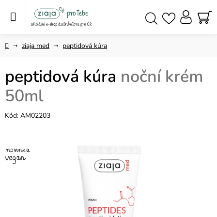
Přejít
na
obsah
NÁ
Hledat
KO
Domů
ziaja med
peptidová kúra
peptidová kúra
noční krém
50ml
Kód:
AM02203