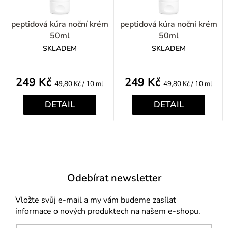
peptidová kúra noční krém
peptidová kúra noční krém
50ml
50ml
SKLADEM
SKLADEM
249 Kč
249 Kč
Měrná
Měrná
49,80 Kč / 10 ml
49,80 Kč / 10 ml
cena:
cena:
DETAIL
DETAIL
Odebírat newsletter
Vložte svůj e-mail a my vám budeme zasílat
informace o nových produktech na našem e-shopu.