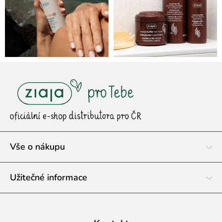
Z
á
p
a
t
í
Vše o nákupu
Užitečné informace