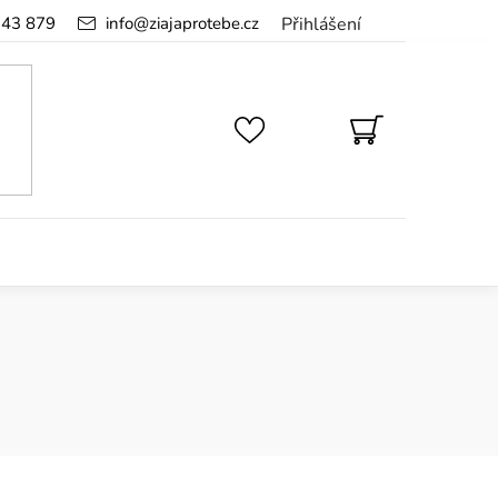
143 879
info
@
ziajaprotebe.cz
Přihlášení
NÁKUPNÍ
KOŠÍK