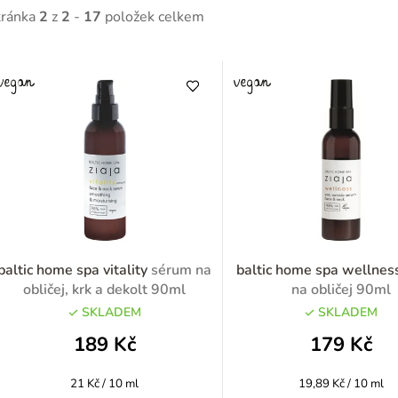
tránka
2
z
2
-
17
položek celkem
V
ý
p
p
baltic home spa vitality
sérum na
baltic home spa wellne
obličej, krk a dekolt 90ml
na obličej 90ml
SKLADEM
SKLADEM
o
189 Kč
179 Kč
d
Měrná
Měrná
21 Kč / 10 ml
19,89 Kč / 10 ml
u