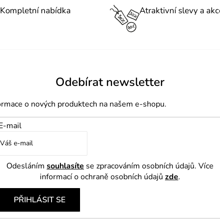
á
o
Kompletní nabídka
Atraktivní slevy a akc
d
v
a
á
c
n
í
í
p
Odebírat newsletter
r
v
formace o nových produktech na našem e-shopu.
k
y
E-mail
v
ý
p
Odesláním
souhlasíte
se zpracováním osobních údajů. Více
informací o ochraně osobních údajů
zde
.
i
s
PŘIHLÁSIT SE
u