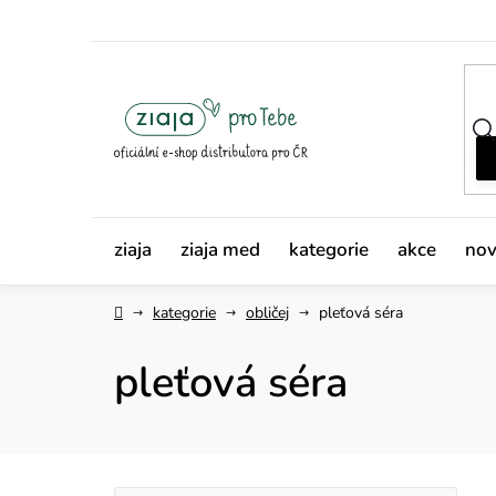
Přejít
na
obsah
ziaja
ziaja med
kategorie
akce
nov
Domů
kategorie
obličej
pleťová séra
pleťová séra