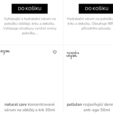
cena:
cena:
k
DO KOŠÍKU
DO KOŠÍKU
Vyhlazující a hydratační sérum na
Hydratační sérum na pokožku 
pokožku obličeje, krku a dekoltu.
krku a dekoltu. Obsahuje 98
ů
Vyhlazuje strukturu svrchní vrstvy
přírodního původu.
pokožky,...
natural care
koncentrované
pullulan
rozjasňující den
sérum na obličej a krk 30ml
anti-age 50ml