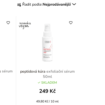
Ř
Řadit podle:
Nejprodávanější
a
z
e
n
í
p
r
ss
sérum
peptidová kúra
exfoliační sérum
o
50ml
SKLADEM
d
249 Kč
u
Měrná
49,80 Kč / 10 ml