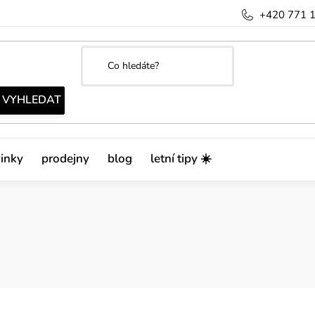
+420 771 
inky
prodejny
blog
letní tipy ☀️