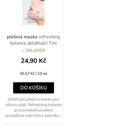
pleťová maska
refreshing
balance zklidňující 7ml
SKLADEM
24,90 Kč
Měrná
35,57 Kč / 10 ml
cena:
DO KOŠÍKU
Zklidňující pleťová maska pro
citlivou pleť. Refreshing balance
je kosmetické posílení
prospěšné mikroflóry pokožky...