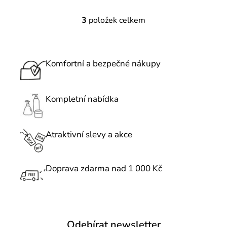
3
položek celkem
O
v
l
á
Komfortní a bezpečné nákupy
d
a
c
Kompletní nabídka
í
p
r
Atraktivní slevy a akce
v
k
Doprava zdarma nad 1 000 Kč
y
v
ý
p
i
Odebírat newsletter