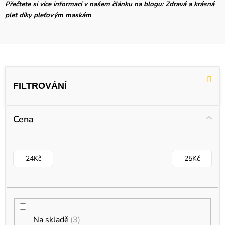
Přečtete si více informací v našem článku na blogu:
Zdravá a krásná
pleť díky pleťovým maskám
V
ý
p
i
Cena
s
p
r
24
Kč
25
Kč
o
d
u
k
Na skladě
3