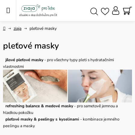
Přejít
na
obsah
NÁ
Hledat
KO
Domů
ziaja
pleťové masky
pleťové masky
jílové pleťové masky
- pro všechny typy pleti s hydratačními
vlastnostmi
refreshing balance & medové masky
- pro sametově jemnou a
hladkou pokožku
pleťové masky
& peelingy s kyselinami
- kombinace jemného
peelingu a masky