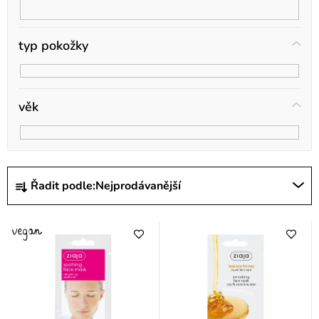
t
ů
typ pokožky
věk
Ř
Řadit podle:
Nejprodávanější
a
z
e
n
í
p