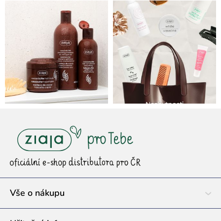
Z
á
p
a
t
í
Vše o nákupu