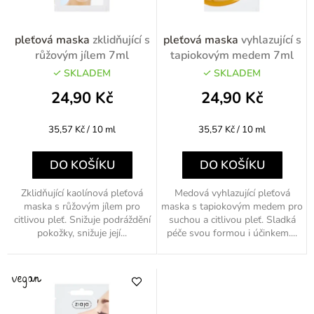
r
o
pleťová maska
zklidňující s
pleťová maska
vyhlazující s
d
růžovým jílem 7ml
tapiokovým medem 7ml
u
SKLADEM
SKLADEM
k
24,90 Kč
24,90 Kč
t
Měrná
Měrná
35,57 Kč / 10 ml
35,57 Kč / 10 ml
ů
cena:
cena:
DO KOŠÍKU
DO KOŠÍKU
Zklidňující kaolínová pleťová
Medová vyhlazující pleťová
maska s růžovým jílem pro
maska s tapiokovým medem pro
citlivou pleť. Snižuje podráždění
suchou a citlivou pleť. Sladká
pokožky, snižuje její...
péče svou formou i účinkem....