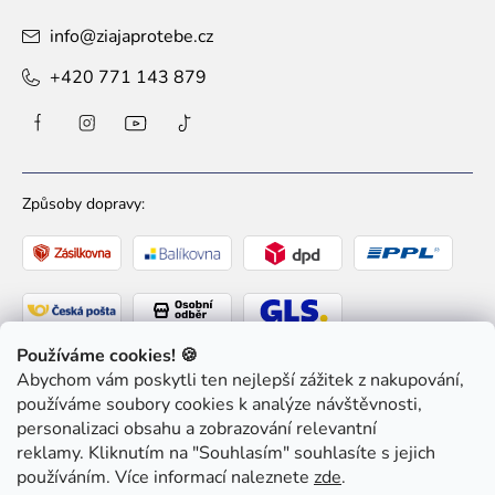
info
@
ziajaprotebe.cz
+420 771 143 879
Způsoby dopravy:
Používáme cookies! 🍪
Abychom vám poskytli ten nejlepší zážitek z nakupování,
Způsoby platby:
používáme soubory cookies k analýze návštěvnosti,
personalizaci obsahu a zobrazování relevantní
reklamy. Kliknutím na "Souhlasím" souhlasíte s jejich
používáním. Více informací naleznete
zde
.