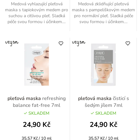
Medová vyhlazující pleťová
Medová zklidňující pleťová
maska s tapiokovým medem pro
maska s pampeliškovým medem
suchou a citlivou pleť. Sladká
pro normální pleť. Sladká péče
péče svou formou i účinkem....
svou formou i účinkem....
pleťová maska
refreshing
pleťová maska
čisticí s
balance fat-free 7ml
šedým jílem 7ml
SKLADEM
SKLADEM
24,90 Kč
24,90 Kč
Měrná
Měrná
35,57 Kč / 10 ml
35,57 Kč / 10 ml