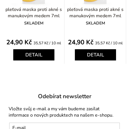
pleťová maska proti akné s
pleťová maska proti akné s
manukovým medem 7ml
manukovým medem 7ml
SKLADEM
SKLADEM
24,90 Kč
24,90 Kč
Měrná
Měrná
35,57 Kč / 10 ml
35,57 Kč / 10 ml
cena:
cena:
DETAIL
DETAIL
Odebírat newsletter
Vložte svůj e-mail a my vám budeme zasílat
informace o nových produktech na našem e-shopu.
E-mail