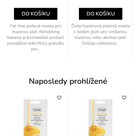
cena:
cena:
DO KOŠÍKU
DO KOŠÍKU
Fat-free pleťová maska pro
Čisticí kaolínová pleťová maska
mastnou pleť. Refreshing
s šedým jílem pro smíšenou,
balance je kosmetické posílení
mastnou nebo aknózní pleť.
prospěšné mikroflóry pokožky
Snižuje viditelnost...
pro...
Naposledy prohlížené