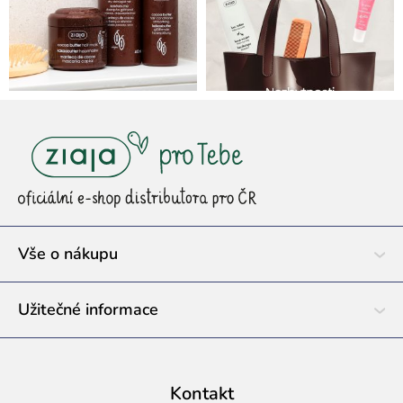
Z
á
p
a
t
í
Vše o nákupu
Užitečné informace
Kontakt