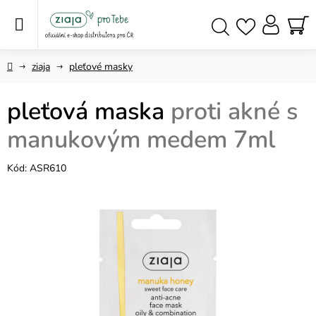
Přejít
na
obsah
NÁ
Hledat
KO
Domů
ziaja
pleťové masky
pleťová maska
proti akné s
manukovým medem 7ml
Kód:
ASR610