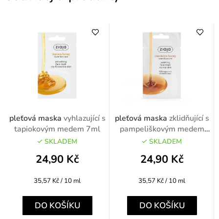
pleťová maska
vyhlazující s
pleťová maska
zklidňující s
tapiokovým medem 7ml
pampeliškovým medem
7ml
SKLADEM
SKLADEM
24,90 Kč
24,90 Kč
Měrná
Měrná
35,57 Kč / 10 ml
35,57 Kč / 10 ml
cena:
cena:
DO KOŠÍKU
DO KOŠÍKU