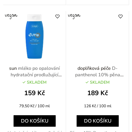
sun
mléko po opalování
doplňková péče
D-
hydratační prodlužující
panthenol 10% pěna
opálení 200ml
150ml
SKLADEM
SKLADEM
159 Kč
189 Kč
Měrná
Měrná
79,50 Kč / 100 ml
126 Kč / 100 ml
cena:
cena:
DO KOŠÍKU
DO KOŠÍKU