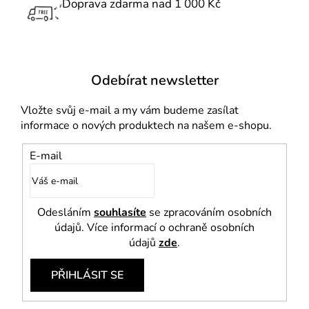
Doprava zdarma nad 1 000 Kč
y
v
ý
p
i
Odebírat newsletter
s
u
Vložte svůj e-mail a my vám budeme zasílat
informace o nových produktech na našem e-shopu.
E-mail
Odesláním
souhlasíte
se zpracováním osobních
údajů. Více informací o ochraně osobních
údajů
zde
.
PŘIHLÁSIT SE