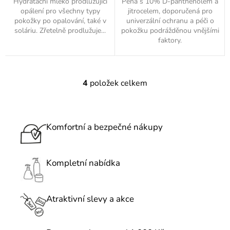
Hydratační mléko prodlužující
Pěna s 10% D-panthenolem a
opálení pro všechny typy
jitrocelem, doporučená pro
pokožky po opalování, také v
univerzální ochranu a péči o
soláriu. Zřetelně prodlužuje...
pokožku podrážděnou vnějšími
faktory.
4
položek celkem
O
v
l
á
Komfortní a bezpečné nákupy
d
a
c
Kompletní nabídka
í
p
r
Atraktivní slevy a akce
v
k