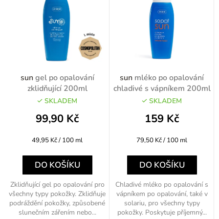
o
n
d
í
u
p
k
r
t
o
sun
gel po opalování
sun
mléko po opalování
ů
d
zklidňující 200ml
chladivé s vápníkem 200ml
u
SKLADEM
SKLADEM
k
99,90 Kč
159 Kč
t
Měrná
Měrná
49,95 Kč / 100 ml
79,50 Kč / 100 ml
ů
cena:
cena:
DO KOŠÍKU
DO KOŠÍKU
Zklidňující gel po opalování pro
Chladivé mléko po opalování s
všechny typy pokožky. Zklidňuje
vápníkem po opalování, také v
podráždění pokožky, způsobené
solariu, pro všechny typy
slunečním zářením nebo...
pokožky. Poskytuje příjemný...