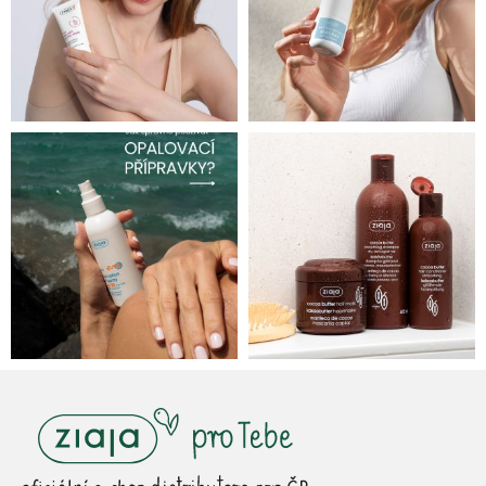
Z
á
p