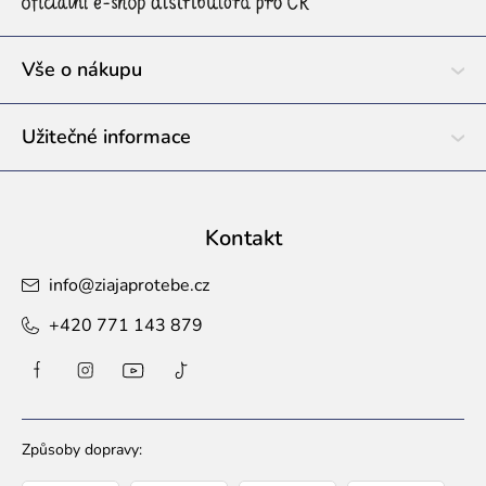
a
t
í
Vše o nákupu
Užitečné informace
Kontakt
info
@
ziajaprotebe.cz
+420 771 143 879
Způsoby dopravy: