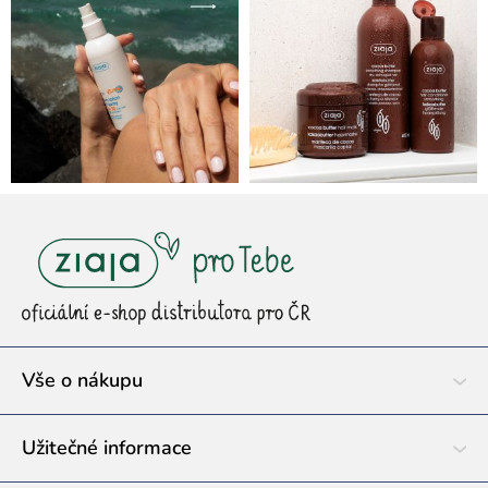
Z
á
p
a
t
í
Vše o nákupu
Užitečné informace