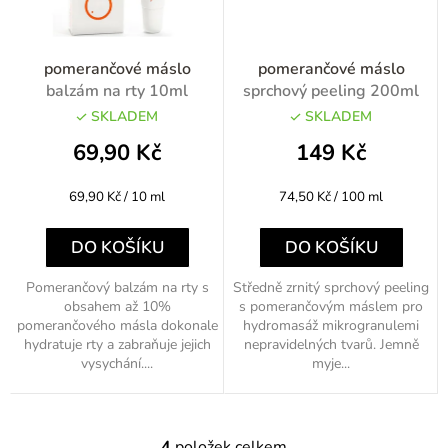
pomerančové máslo
pomerančové máslo
balzám na rty 10ml
sprchový peeling 200ml
SKLADEM
SKLADEM
69,90 Kč
149 Kč
Měrná
Měrná
69,90 Kč / 10 ml
74,50 Kč / 100 ml
cena:
cena:
DO KOŠÍKU
DO KOŠÍKU
Pomerančový balzám na rty s
Středně zrnitý sprchový peeling
obsahem až 10%
s pomerančovým máslem pro
pomerančového másla dokonale
hydromasáž mikrogranulemi
hydratuje rty a zabraňuje jejich
nepravidelných tvarů. Jemně
vysychání....
myje...
4
položek celkem