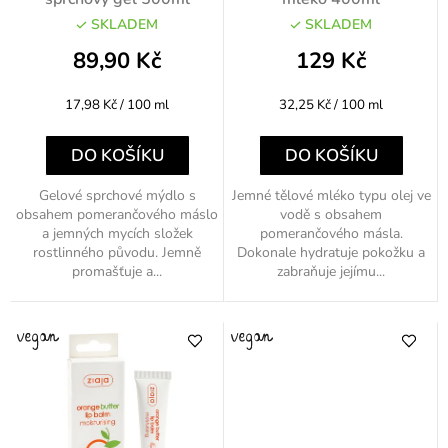
u
SKLADEM
SKLADEM
k
89,90 Kč
129 Kč
t
Měrná
Měrná
17,98 Kč / 100 ml
32,25 Kč / 100 ml
ů
cena:
cena:
DO KOŠÍKU
DO KOŠÍKU
Gelové sprchové mýdlo s
Jemné tělové mléko typu olej ve
obsahem pomerančového máslo
vodě s obsahem
a jemných mycích složek
pomerančového másla.
rostlinného původu. Jemně
Dokonale hydratuje pokožku a
promašťuje a...
zabraňuje jejímu...