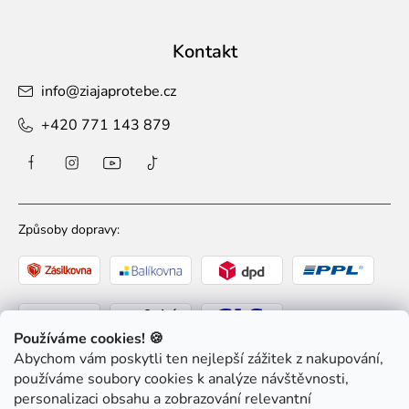
Kontakt
info
@
ziajaprotebe.cz
+420 771 143 879
Způsoby dopravy:
Používáme cookies! 🍪
Abychom vám poskytli ten nejlepší zážitek z nakupování,
Způsoby platby:
používáme soubory cookies k analýze návštěvnosti,
personalizaci obsahu a zobrazování relevantní