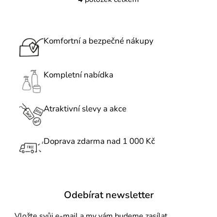
O
v
l
á
Komfortní a bezpečné nákupy
d
a
c
Kompletní nabídka
í
p
r
Atraktivní slevy a akce
v
k
Doprava zdarma nad 1 000 Kč
y
v
ý
p
i
Odebírat newsletter
s
u
Vložte svůj e-mail a my vám budeme zasílat