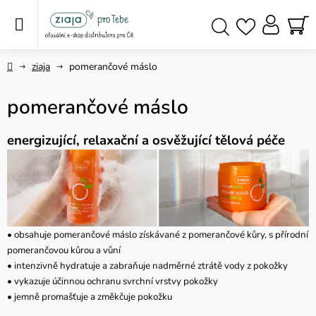
Přejít
na
obsah
NÁ
Hledat
KO
Domů
ziaja
pomerančové máslo
pomerančové máslo
energizující, relaxační a osvěžující tělová péče
• obsahuje pomerančové máslo získávané z pomerančové kůry, s přírodní
pomerančovou kůrou a vůní
• intenzivně hydratuje a zabraňuje nadměrné ztrátě vody z pokožky
• vykazuje účinnou ochranu svrchní vrstvy pokožky
• jemně promašťuje a změkčuje pokožku