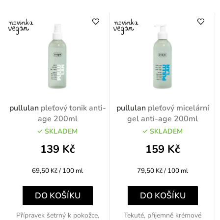
pullulan
pleťový tonik anti-
pullulan
pleťový micelární
age 200ml
gel anti-age 200ml
SKLADEM
SKLADEM
139 Kč
159 Kč
Měrná
Měrná
69,50 Kč / 100 ml
79,50 Kč / 100 ml
cena:
cena:
DO KOŠÍKU
DO KOŠÍKU
Přípravek šetrný k pokožce,
Tekuté, příjemně krémové