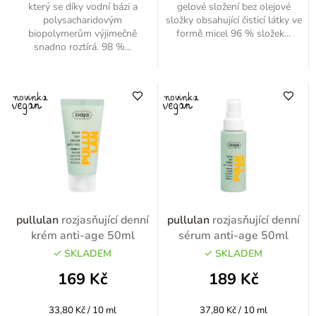
který se díky vodní bázi a
gelové složení bez olejové
polysacharidovým
složky obsahující čisticí látky ve
biopolymerům výjimečně
formě micel 96 % složek...
snadno roztírá. 98 %...
pullulan
rozjasňující denní
pullulan
rozjasňující denní
krém anti-age 50ml
sérum anti-age 50ml
SKLADEM
SKLADEM
169 Kč
189 Kč
Měrná
Měrná
33,80 Kč / 10 ml
37,80 Kč / 10 ml