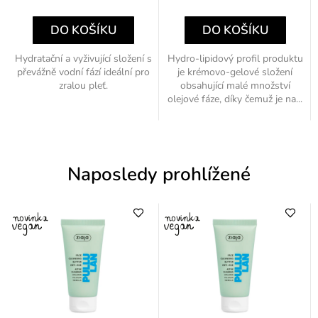
cena:
cena:
DO KOŠÍKU
DO KOŠÍKU
Hydratační a vyživující složení s
Hydro-lipidový profil produktu
převážně vodní fází ideální pro
je krémovo-gelové složení
zralou pleť.
obsahující malé množství
olejové fáze, díky čemuž je na...
Naposledy prohlížené