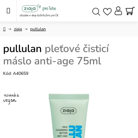
Přejít
na
obsah
NÁ
Hledat
KO
Domů
ziaja
pullulan
pullulan
pleťové čisticí
máslo anti-age 75ml
Kód:
A40659