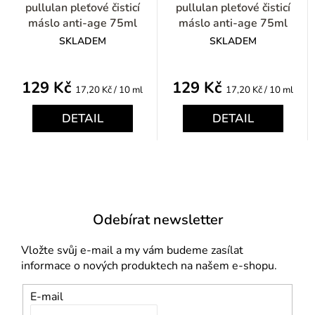
pullulan pleťové čisticí
pullulan pleťové čisticí
máslo anti-age 75ml
máslo anti-age 75ml
SKLADEM
SKLADEM
129 Kč
129 Kč
Měrná
Měrná
17,20 Kč / 10 ml
17,20 Kč / 10 ml
cena:
cena:
DETAIL
DETAIL
Odebírat newsletter
Vložte svůj e-mail a my vám budeme zasílat
informace o nových produktech na našem e-shopu.
E-mail