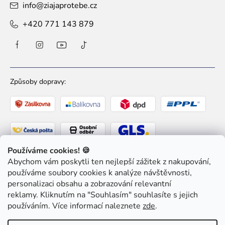
info
@
ziajaprotebe.cz
+420 771 143 879
Způsoby dopravy:
Používáme cookies! 🍪
Abychom vám poskytli ten nejlepší zážitek z nakupování,
Způsoby platby:
používáme soubory cookies k analýze návštěvnosti,
personalizaci obsahu a zobrazování relevantní
reklamy. Kliknutím na "Souhlasím" souhlasíte s jejich
používáním. Více informací naleznete
zde
.