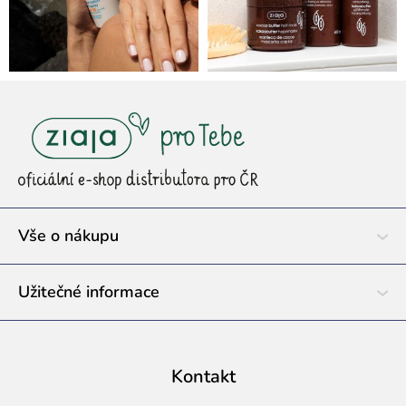
Z
á
p
a
t
í
Vše o nákupu
Užitečné informace
Kontakt