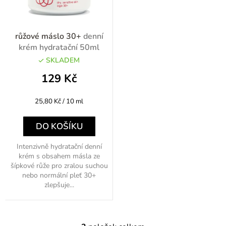
růžové máslo 30+
denní
krém hydratační 50ml
SKLADEM
129 Kč
Měrná
25,80 Kč / 10 ml
cena:
DO KOŠÍKU
Intenzivně hydratační denní
krém s obsahem másla ze
šípkové růže pro zralou suchou
nebo normální pleť 30+
zlepšuje...