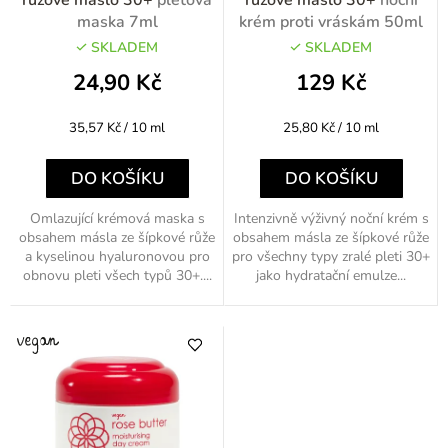
d
maska 7ml
krém proti vráskám 50ml
u
SKLADEM
SKLADEM
k
24,90 Kč
129 Kč
t
Měrná
Měrná
35,57 Kč / 10 ml
25,80 Kč / 10 ml
ů
cena:
cena:
DO KOŠÍKU
DO KOŠÍKU
Omlazující krémová maska s
Intenzivně výživný noční krém s
obsahem másla ze šípkové růže
obsahem másla ze šípkové růže
a kyselinou hyaluronovou pro
pro všechny typy zralé pleti 30+
obnovu pleti všech typů 30+....
jako hydratační emulze...