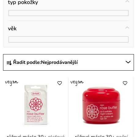
typ pokožky
věk
Ř
Řadit podle:
Nejprodávanější
a
z
e
n
í
p
r
o
růžové máslo 30+
pleťová
růžové máslo 30+
noční