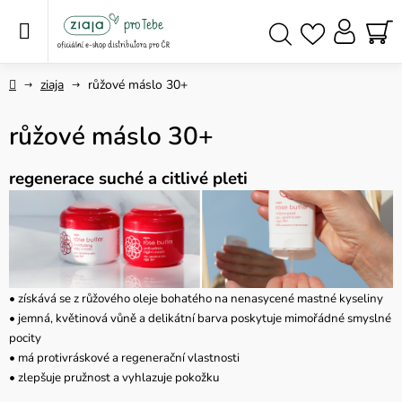
Přejít
na
obsah
NÁ
Hledat
KO
Domů
ziaja
růžové máslo 30+
růžové máslo 30+
regenerace suché a citlivé pleti
• získává se z růžového oleje bohatého na nenasycené mastné kyseliny
• jemná, květinová vůně a delikátní barva poskytuje mimořádné smyslné
pocity
• má protivráskové a regenerační vlastnosti
• zlepšuje pružnost a vyhlazuje pokožku