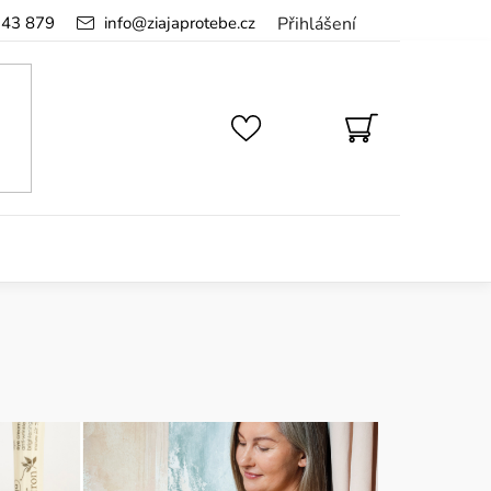
143 879
info
@
ziajaprotebe.cz
Přihlášení
NÁKUPNÍ
KOŠÍK