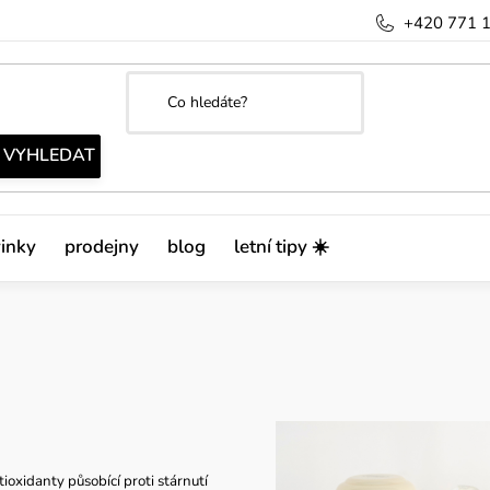
+420 771 
inky
prodejny
blog
letní tipy ☀️
ioxidanty působící proti stárnutí