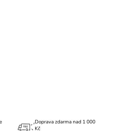
o
d
u
k
t
ů
e
Doprava zdarma nad 1 000
Kč