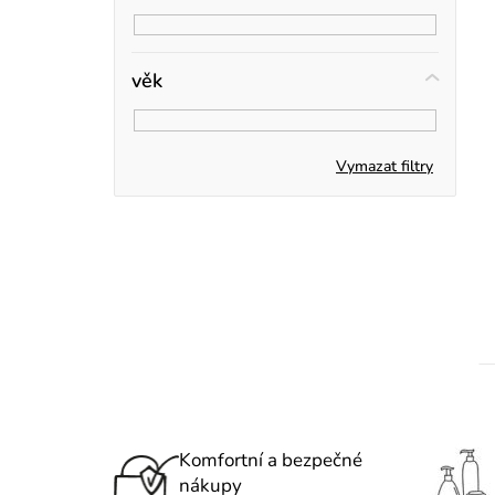
r
í
p
věk
a
n
Vymazat filtry
e
t
l
Komfortní a bezpečné
nákupy