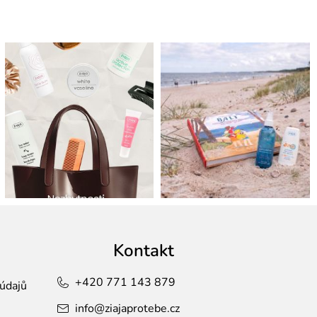
Kontakt
+420 771 143 879
údajů
info
@
ziajaprotebe.cz