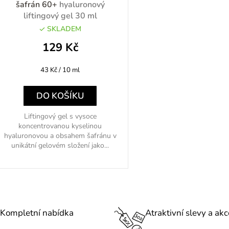
šafrán 60+
hyaluronový
liftingový gel 30 ml
SKLADEM
o
129 Kč
d
Měrná
43 Kč / 10 ml
u
cena:
k
DO KOŠÍKU
Liftingový gel s vysoce
koncentrovanou kyselinou
ů
hyaluronovou a obsahem šafránu v
unikátní gelovém složení jako...
O
v
l
Kompletní nabídka
Atraktivní slevy a akc