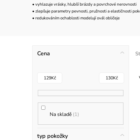
• vyhlazuje vrásky, hlubší brázdy a povrchové nerovnosti
• zlepšuje parametry pevnosti, pružnosti a elastičnosti po
• redukováním ochablosti modelují ovál obličeje
P
Cena
S
o
s
129
Kč
130
Kč
t
r
i
a
Na skladě
1
s
n
n
typ pokožky