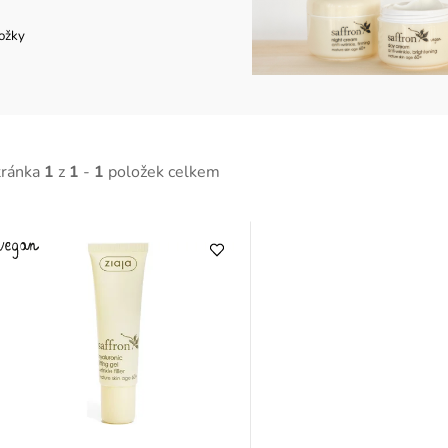
kožky
tránka
1
z
1
-
1
položek celkem
V
ý
p
p