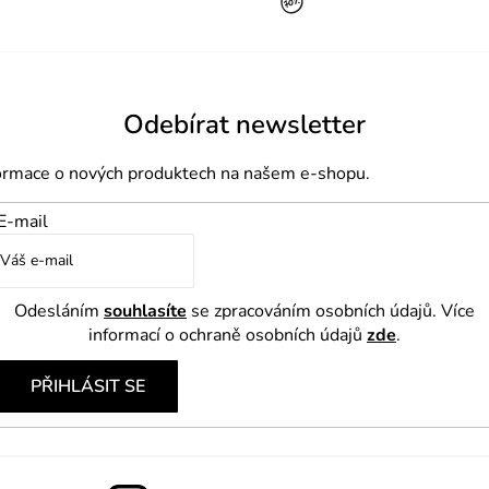
á
d
a
c
í
Odebírat newsletter
p
formace o nových produktech na našem e-shopu.
r
v
E-mail
k
y
v
Odesláním
souhlasíte
se zpracováním osobních údajů. Více
ý
informací o ochraně osobních údajů
zde
.
p
PŘIHLÁSIT SE
i
s
u