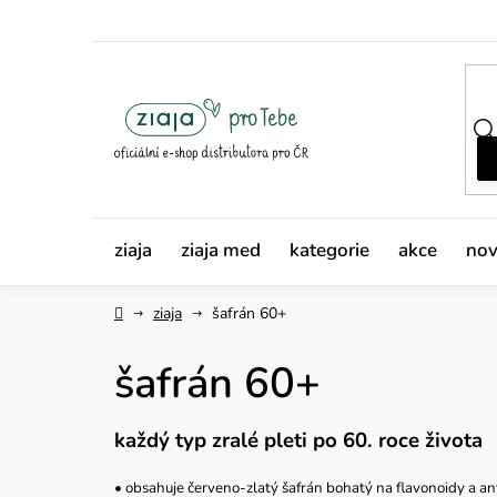
Přejít
na
obsah
ziaja
ziaja med
kategorie
akce
nov
Domů
ziaja
šafrán 60+
šafrán 60+
každý typ zralé pleti po 60. roce života
• obsahuje červeno-zlatý šafrán bohatý na flavonoidy a ant