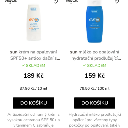
e
n
í
p
r
o
sun
krém na opalování
sun
mléko po opalování
d
SPF50+ antioxidační s
hydratační prodlužující
vitamínem C 50ml
opálení 200ml
u
SKLADEM
SKLADEM
k
189 Kč
159 Kč
t
Měrná
Měrná
37,80 Kč / 10 ml
79,50 Kč / 100 ml
ů
cena:
cena:
DO KOŠÍKU
DO KOŠÍKU
Antioxidační ochranný krém s
Hydratační mléko prodlužující
vysokou ochranou SPF 50+ a
opálení pro všechny typy
vitamínem C zabraňuje
pokožky po opalování, také v