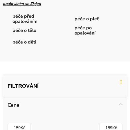
opalováním se Ziajou
péče před
péče o pleť
opalováním
péče po
péče o tělo
opalování
péče o děti
V
ý
p
i
Cena
s
p
r
159
Kč
189
Kč