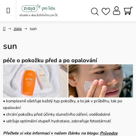
Přejít
na
obsah
NÁ
Hledat
KO
Domů
ziaja
sun
sun
péče o pokožku před a po opalování
• komplexně ošetřuje každý typ pokožky, a to jak v průběhu, tak po
opalování
• chrání pokožku před účinky slunečního záření, voděodolné
• udržuje optimální stupeň hydratace, zabraňuje fotostárnutí
Přečtete si více informací v našem článku na blogu:
Průvodce