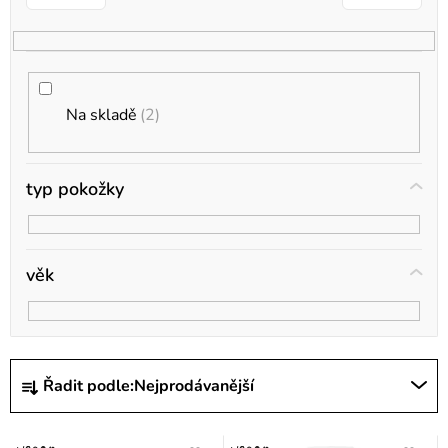
o
d
u
k
Na skladě
2
t
ů
typ pokožky
věk
Ř
Řadit podle:
Nejprodávanější
a
z