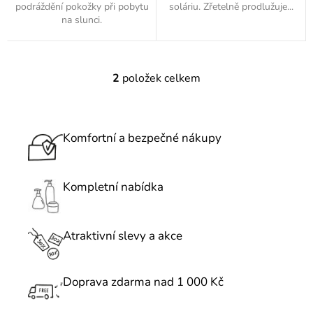
podráždění pokožky při pobytu
soláriu. Zřetelně prodlužuje...
na slunci.
2
položek celkem
O
v
l
á
Komfortní a bezpečné nákupy
d
a
c
Kompletní nabídka
í
p
r
Atraktivní slevy a akce
v
k
Doprava zdarma nad 1 000 Kč
y
v