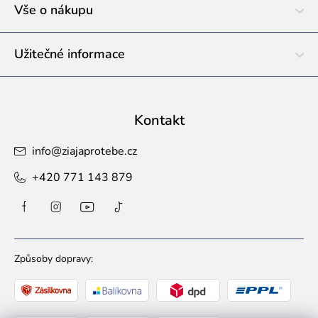
í
Vše o nákupu
Užitečné informace
Kontakt
info
@
ziajaprotebe.cz
+420 771 143 879
Způsoby dopravy: