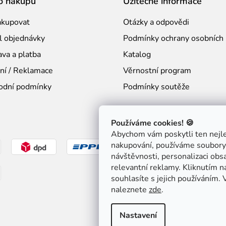
o nákupu
Užitečné informace
akupovat
Otázky a odpovědi
l objednávky
Podmínky ochrany osobních 
va a platba
Katalog
ní / Reklamace
Věrnostní program
odní podmínky
Podmínky soutěže
Používáme cookies! 🍪
Abychom vám poskytli ten nejlep
nakupování, používáme soubory 
návštěvnosti, personalizaci obs
relevantní reklamy. Kliknutím 
souhlasíte s jejich používáním. 
naleznete
zde
.
Nastavení