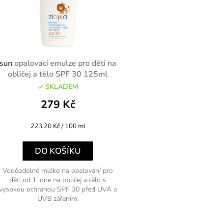
p
sun
opalovací emulze pro děti na
obličej a tělo SPF 30 125ml
SKLADEM
o
279 Kč
d
Měrná
223,20 Kč / 100 ml
u
cena:
k
DO KOŠÍKU
Voděodolné mléko na opalování pro
děti od 1. dne na obličej a tělo s
ů
vysokou ochranou SPF 30 před UVA a
UVB zářením.