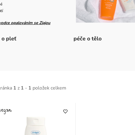
né
tí
vodce opalováním se Ziajou
 o pleť
péče o tělo
tránka
1
z
1
-
1
položek celkem
V
ý
p