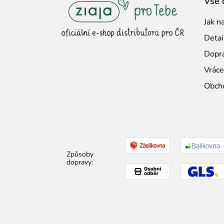
Vše 
á
Jak n
p
Detai
a
Dopra
t
Vráce
í
Obch
Způsoby
dopravy: