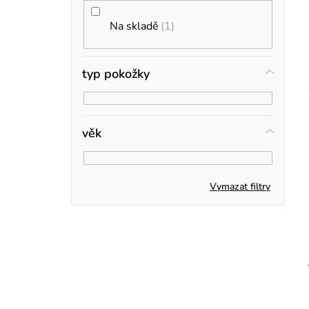
i
a
Na skladě
1
s
n
n
typ pokožky
r
í
p
věk
a
n
Vymazat filtry
e
t
l