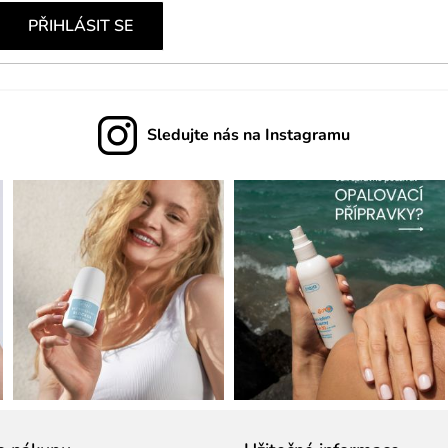
p
PŘIHLÁSIT SE
i
s
u
Sledujte nás na Instagramu