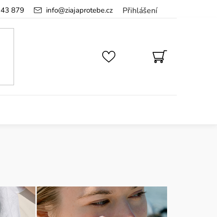
143 879
info
@
ziajaprotebe.cz
Přihlášení
NÁKUPNÍ
KOŠÍK