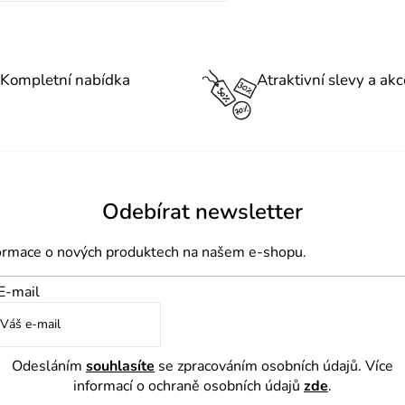
O
v
l
Kompletní nabídka
Atraktivní slevy a akc
á
d
a
c
í
Odebírat newsletter
p
formace o nových produktech na našem e-shopu.
r
v
E-mail
k
y
v
Odesláním
souhlasíte
se zpracováním osobních údajů. Více
ý
informací o ochraně osobních údajů
zde
.