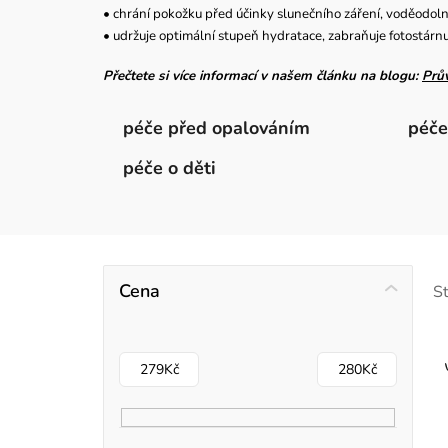
• chrání pokožku před účinky slunečního záření, voděodol
• udržuje optimální stupeň hydratace, zabraňuje fotostárnu
Přečtete si více informací v našem článku na blogu:
Prů
péče před opalováním
péče
péče o děti
P
Cena
S
o
s
279
Kč
280
Kč
t
r