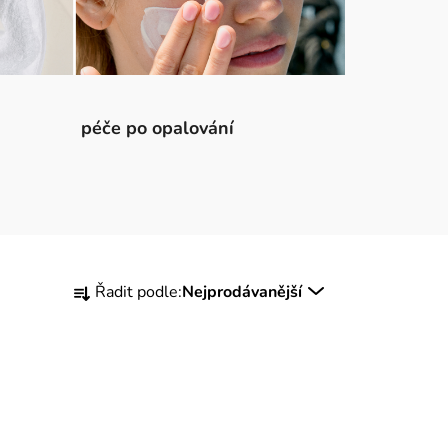
péče po opalování
Ř
Řadit podle:
Nejprodávanější
a
z
e
n