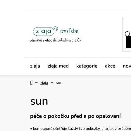
Přejít
na
obsah
ziaja
ziaja med
kategorie
akce
nov
Domů
ziaja
sun
sun
péče o pokožku před a po opalování
• komplexně ošetřuje každý typ pokožky, a to jak v průběh