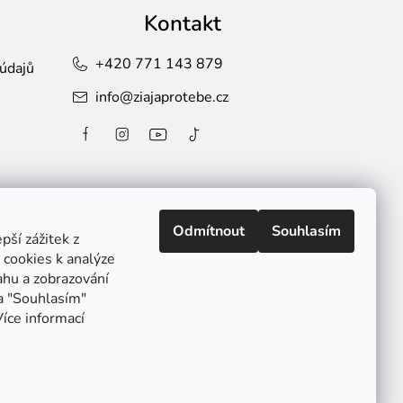
Kontakt
+420 771 143 879
údajů
info
@
ziajaprotebe.cz
Odmítnout
Souhlasím
ší zážitek z
cookies k analýze
ahu a zobrazování
Způsoby
platby:
na "Souhlasím"
Více informací