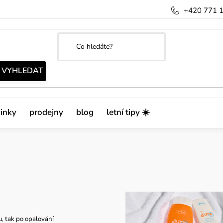
+420 771 
inky
prodejny
blog
letní tipy ☀️
u, tak po opalování