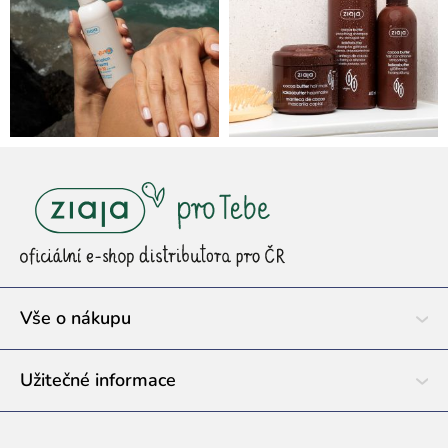
Z
á
p
a
t
í
Vše o nákupu
Užitečné informace