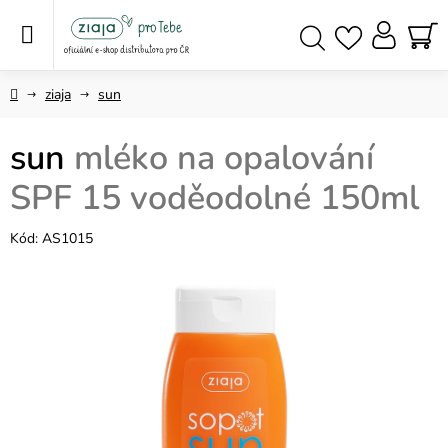
Přejít
na
obsah
NÁ
Hledat
KO
Domů
ziaja
sun
sun
mléko na opalování
SPF 15 voděodolné 150ml
Kód:
AS1015