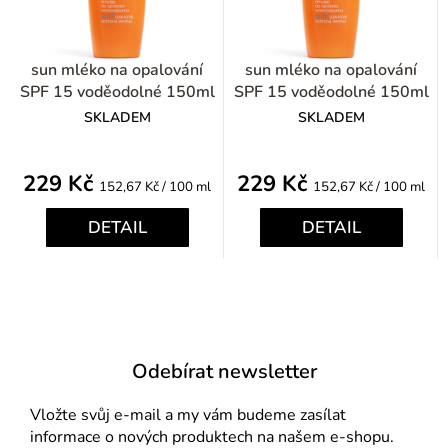
sun mléko na opalování
sun mléko na opalování
SPF 15 voděodolné 150ml
SPF 15 voděodolné 150ml
SKLADEM
SKLADEM
229 Kč
229 Kč
Měrná
Měrná
152,67 Kč / 100 ml
152,67 Kč / 100 ml
cena:
cena:
DETAIL
DETAIL
Odebírat newsletter
Vložte svůj e-mail a my vám budeme zasílat
informace o nových produktech na našem e-shopu.