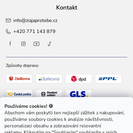
Kontakt
info
@
ziajaprotebe.cz
+420 771 143 879
Způsoby dopravy:
Používáme cookies! 🍪
Abychom vám poskytli ten nejlepší zážitek z nakupování,
Způsoby platby:
používáme soubory cookies k analýze návštěvnosti,
personalizaci obsahu a zobrazování relevantní
reklamy. Kliknutím na "Souhlasím" souhlasíte s jejich