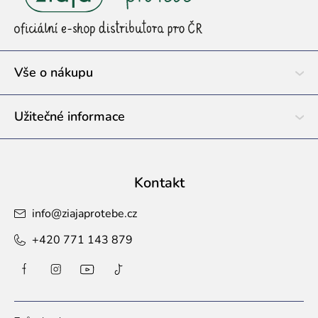
p
a
t
í
Vše o nákupu
Užitečné informace
Kontakt
info
@
ziajaprotebe.cz
+420 771 143 879