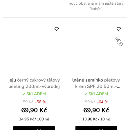
nový obal a já mám ještě starý
"kabát".
jeju
černý cukrový tělový
lněné semínko
pleťový
peeling 200ml-výprodej
krém SPF 20 50ml-
výprodej
SKLADEM
SKLADEM
159 Kč
–56 %
199 Kč
–64 %
69,90 Kč
69,90 Kč
Měrná
Měrná
34,95 Kč / 100 ml
13,98 Kč / 10 ml
cena:
cena: