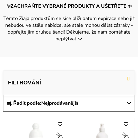
✨ZACHRAŇTE VYBRANÉ PRODUKTY A UŠETŘETE ✨
Těmto Ziaja produktům se sice blíží datum expirace nebo již
nebudou ve stále nabídce, ale stále mohou dělat zázraky -
dopřejte jim druhou šanci! Děkujeme, že nám pomáháte
neplýtvat 🤍
V
ý
p
i
Ř
Řadit podle:
Nejprodávanější
s
a
p
z
r
e
o
n