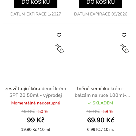
DO KOŠÍKU
DO KOŠÍKU
DATUM EXPIRACE 1/2027
DATUM EXPIRACE 09/2026
zesvětlující kúra
denní krém
lněné semínko
krém-
SPF 20 50ml - výprodej
balzám na ruce 100ml-
výprodej
Momentálně nedostupné
SKLADEM
199 Kč
–50 %
169 Kč
–58 %
99 Kč
69,90 Kč
Měrná
Měrná
19,80 Kč / 10 ml
6,99 Kč / 10 ml
cena:
cena: