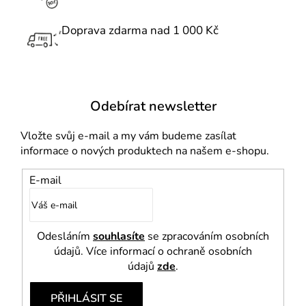
v
k
Doprava zdarma nad 1 000 Kč
y
v
ý
p
i
Odebírat newsletter
s
u
Vložte svůj e-mail a my vám budeme zasílat
informace o nových produktech na našem e-shopu.
E-mail
Odesláním
souhlasíte
se zpracováním osobních
údajů. Více informací o ochraně osobních
údajů
zde
.
PŘIHLÁSIT SE