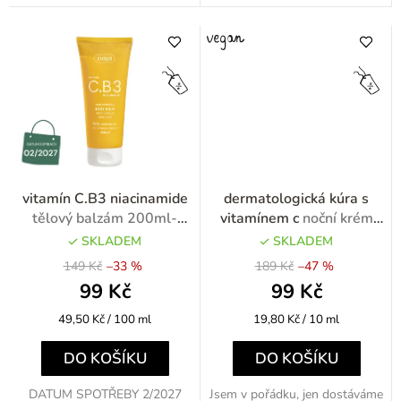
vitamín C.B3 niacinamide
dermatologická kúra s
tělový balzám 200ml-
vitamínem c
noční krém
výprodej
regenerační s vitamínem C
SKLADEM
SKLADEM
50ml - výprodej
149 Kč
–33 %
189 Kč
–47 %
99 Kč
99 Kč
Měrná
Měrná
49,50 Kč / 100 ml
19,80 Kč / 10 ml
cena:
cena:
DO KOŠÍKU
DO KOŠÍKU
DATUM SPOTŘEBY 2/2027
Jsem v pořádku, jen dostáváme