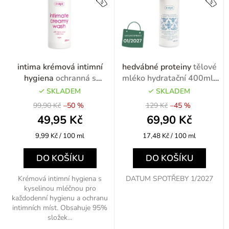
d
í
u
p
k
r
t
o
intima krémová intimní
hedvábné proteiny
tělové
ů
d
hygiena
ochranná s
mléko hydratační 400ml-
kyselinou mléčnou 500ml
výprodej
u
SKLADEM
SKLADEM
flip flop
99,90 Kč
–50 %
129 Kč
–45 %
k
49,95 Kč
69,90 Kč
t
Měrná
Měrná
9,99 Kč / 100 ml
17,48 Kč / 100 ml
ů
cena:
cena:
DO KOŠÍKU
DO KOŠÍKU
Krémová intimní hygiena s
DATUM SPOTŘEBY 1/2027
kyselinou mléčnou pro
každodenní hygienu a ochranu
intimních míst. Obsahuje 95%
složek...