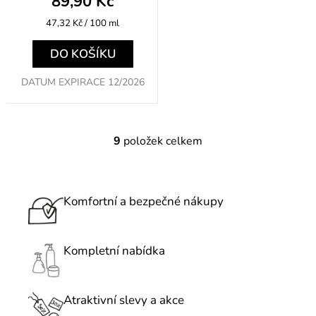
89,90 Kč
Měrná
47,32 Kč / 100 ml
cena:
DO KOŠÍKU
DATUM EXPIRACE 12/2026
9
položek celkem
O
v
l
á
Komfortní a bezpečné nákupy
d
a
c
Kompletní nabídka
í
p
r
Atraktivní slevy a akce