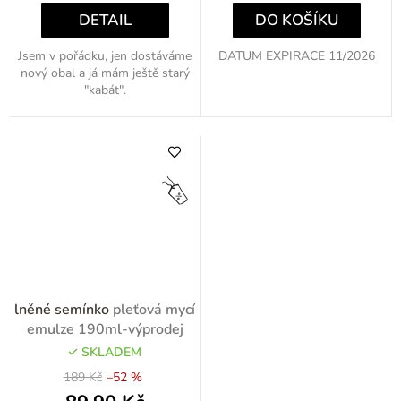
DETAIL
DO KOŠÍKU
Jsem v pořádku, jen dostáváme
DATUM EXPIRACE 11/2026
nový obal a já mám ještě starý
"kabát".
lněné semínko
pleťová mycí
emulze 190ml-výprodej
SKLADEM
189 Kč
–52 %