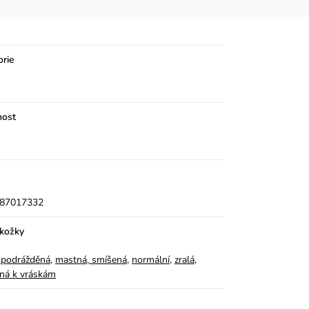
orie
ost
87017332
okožky
á, podrážděná
,
mastná, smíšená
,
normální
,
zralá,
ná k vráskám