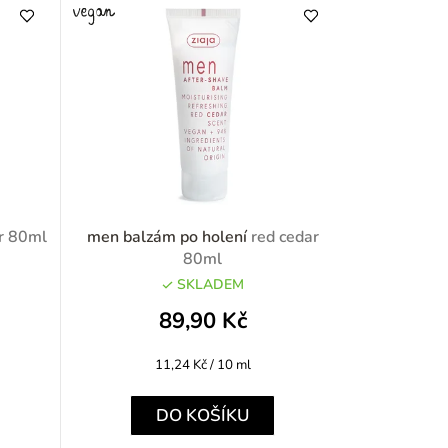
er 80ml
men balzám po holení
red cedar
80ml
SKLADEM
89,90 Kč
Měrná
11,24 Kč / 10 ml
cena:
DO KOŠÍKU