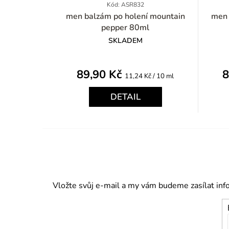
Kód: ASR832
men balzám po holení mountain
men ba
pepper 80ml
SKLADEM
89,90 Kč
8
Měrná
11,24 Kč / 10 ml
cena:
DETAIL
Vložte svůj e-mail a my vám budeme zasílat in