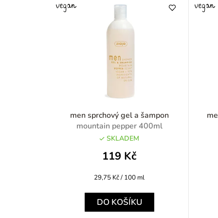
men sprchový gel a šampon
me
mountain pepper 400ml
SKLADEM
119 Kč
Měrná
29,75 Kč / 100 ml
cena:
DO KOŠÍKU