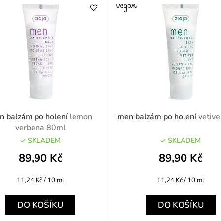
n balzám po holení
lemon
men balzám po holení
vetiv
verbena 80ml
SKLADEM
SKLADEM
89,90 Kč
89,90 Kč
Měrná
Měrná
11,24 Kč / 10 ml
11,24 Kč / 10 ml
cena:
cena:
DO KOŠÍKU
DO KOŠÍKU