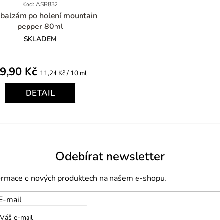
Kód: ASR832
lzám po holení mountain
pepper 80ml
SKLADEM
9,90 Kč
Měrná
11,24 Kč / 10 ml
cena:
DETAIL
Odebírat newsletter
formace o nových produktech na našem e-shopu.
E-mail