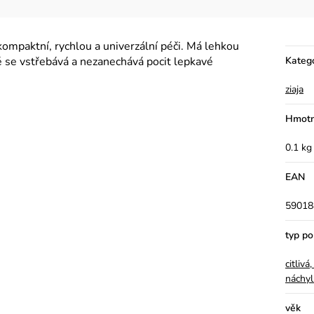
 kompaktní, rychlou a univerzální péči. Má lehkou
ě se vstřebává a nezanechává pocit lepkavé
Kateg
ziaja
Hmotn
0.1 kg
EAN
59018
typ p
citliv
náchyl
věk