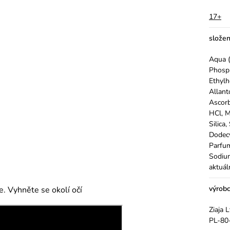
17+
složen
Aqua (
Phosph
Ethylh
Allant
Ascorb
HCl, M
Silica
Dodecy
Parfum
Sodium
aktuál
výrob
. Vyhněte se okolí očí
Ziaja 
PL-80-