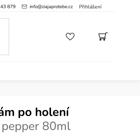
143 879
info
@
ziajaprotebe.cz
Přihlášení
NÁKUPNÍ
KOŠÍK
ám po holení
 pepper 80ml