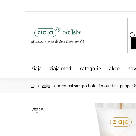
Přejít
na
obsah
ziaja
ziaja med
kategorie
akce
nov
Domů
ziaja
men balzám po holení
mountain pepper 