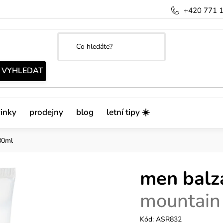
+420 771 
inky
prodejny
blog
letní tipy ☀️
80ml
men balz
mountain
Kód:
ASR832