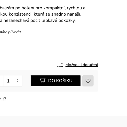
í balzám po holení pro kompaktní, rychlou a
hkou konzistenci, která se snadno nanáší.
a nezanechává pocit lepkavé pokožky.
dního původu.
Možnosti doručení
DO KOŠÍKU
it?