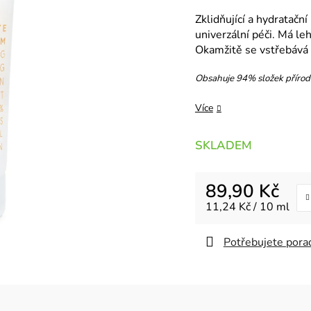
Zklidňující a hydratačn
univerzální péči. Má le
Okamžitě se vstřebává 
Obsahuje 94% složek příro
Více
SKLADEM
89,90 Kč
Měrná cena:
11,24 Kč / 10 ml
Potřebujete porad