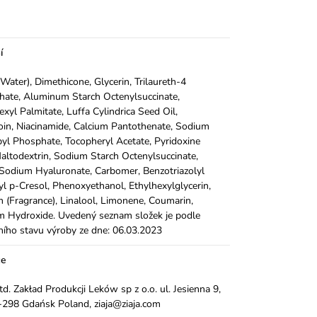
í
Water), Dimethicone, Glycerin, Trilaureth-4
ate, Aluminum Starch Octenylsuccinate,
exyl Palmitate, Luffa Cylindrica Seed Oil,
oin, Niacinamide, Calcium Pantothenate, Sodium
yl Phosphate, Tocopheryl Acetate, Pyridoxine
altodextrin, Sodium Starch Octenylsuccinate,
, Sodium Hyaluronate, Carbomer, Benzotriazolyl
l p-Cresol, Phenoxyethanol, Ethylhexylglycerin,
 (Fragrance), Linalool, Limonene, Coumarin,
 Hydroxide. Uvedený seznam složek je podle
ního stavu výroby ze dne: 06.03.2023
ce
Ltd. Zakład Produkcji Leków sp z o.o. ul. Jesienna 9,
298 Gdańsk Poland, ziaja@ziaja.com