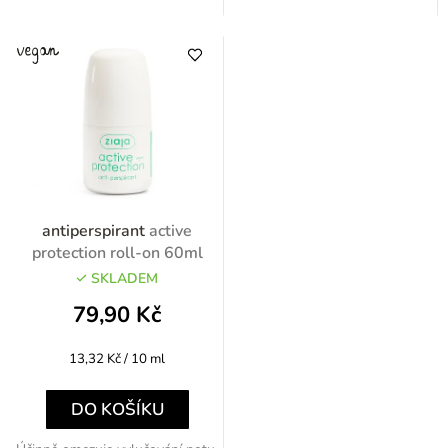
antiperspirant
active
protection roll-on 60ml
SKLADEM
79,90 Kč
Měrná
13,32 Kč / 10 ml
cena:
DO KOŠÍKU