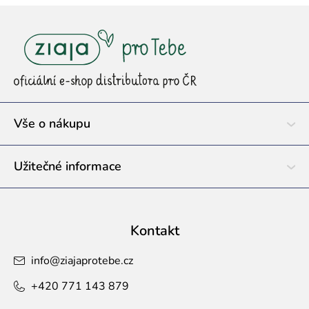
Z
á
p
a
t
í
Vše o nákupu
Užitečné informace
Kontakt
info
@
ziajaprotebe.cz
+420 771 143 879