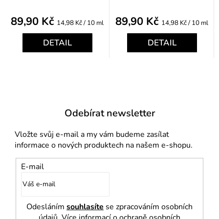
89,90 Kč
89,90 Kč
Měrná
Měrná
14,98 Kč / 10 ml
14,98 Kč / 10 ml
cena:
cena:
DETAIL
DETAIL
Odebírat newsletter
Vložte svůj e-mail a my vám budeme zasílat
informace o nových produktech na našem e-shopu.
E-mail
Odesláním
souhlasíte
se zpracováním osobních
údajů. Více informací o ochraně osobních