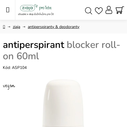
Přejít
na
obsah
NÁ
Hledat
KO
Domů
ziaja
antiperspiranty & deodoranty
antiperspirant
blocker roll-
on 60ml
Kód:
ASP104