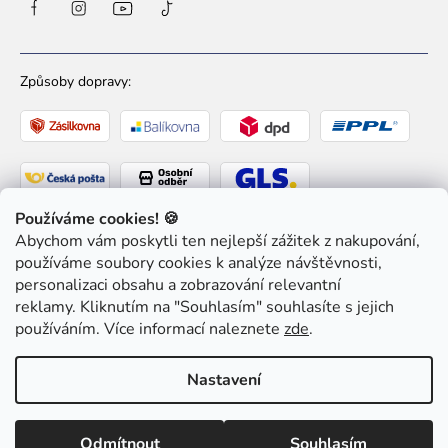
Způsoby dopravy:
Používáme cookies! 🍪
Abychom vám poskytli ten nejlepší zážitek z nakupování,
Způsoby platby:
používáme soubory cookies k analýze návštěvnosti,
personalizaci obsahu a zobrazování relevantní
reklamy. Kliknutím na "Souhlasím" souhlasíte s jejich
používáním. Více informací naleznete
zde
.
Copyright 2026
Ziaja pro Tebe
. Všechna práva
Nastavení
vyhrazena.
Upravit nastavení cookies
Odmítnout
Souhlasím