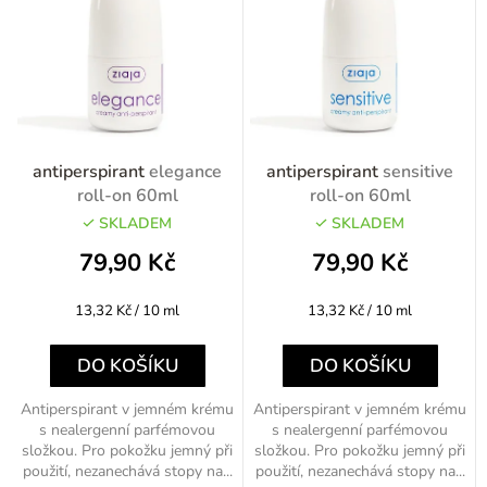
antiperspirant
elegance
antiperspirant
sensitive
roll-on 60ml
roll-on 60ml
SKLADEM
SKLADEM
79,90 Kč
79,90 Kč
Měrná
Měrná
13,32 Kč / 10 ml
13,32 Kč / 10 ml
cena:
cena:
DO KOŠÍKU
DO KOŠÍKU
Antiperspirant v jemném krému
Antiperspirant v jemném krému
s nealergenní parfémovou
s nealergenní parfémovou
složkou. Pro pokožku jemný při
složkou. Pro pokožku jemný při
použití, nezanechává stopy na...
použití, nezanechává stopy na...