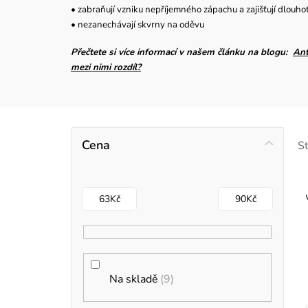
• zabraňují vzniku nepříjemného zápachu a zajišťují dlouhotr
• nezanechávají skvrny na oděvu
Přečtete si více informací v našem článku na blogu:
Ant
mezi nimi rozdíl?
P
Cena
S
o
s
63
Kč
90
Kč
t
r
i
a
Na skladě
9
s
n