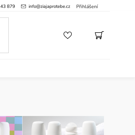
143 879
info
@
ziajaprotebe.cz
Přihlášení
NÁKUPNÍ
KOŠÍK