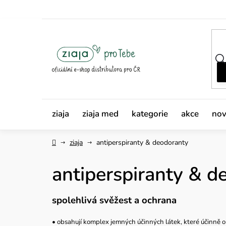
Přejít
na
obsah
ziaja
ziaja med
kategorie
akce
nov
Domů
ziaja
antiperspiranty & deodoranty
antiperspiranty & d
spolehlivá svěžest a ochrana
• obsahují komplex jemných účinných látek, které účinně o