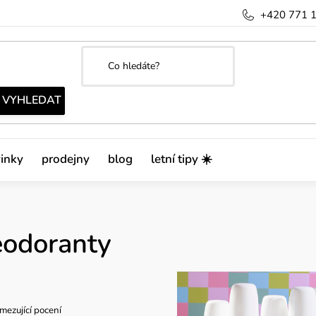
+420 771 
inky
prodejny
blog
letní tipy ☀️
eodoranty
mezující pocení