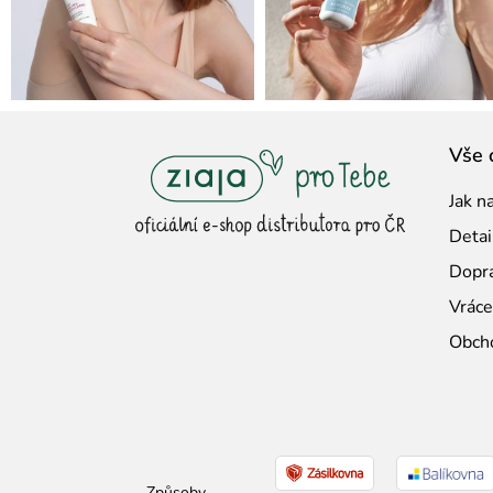
Z
Vše 
á
Jak n
p
Detai
a
Dopra
t
Vráce
í
Obch
Způsoby