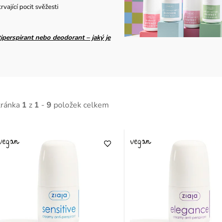
vající pocit svěžesti
iperspirant nebo deodorant – jaký je
tránka
1
z
1
-
9
položek celkem
V
ý
p