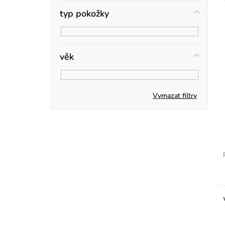
n
typ pokožky
r
í
p
věk
a
n
Vymazat filtry
e
t
l