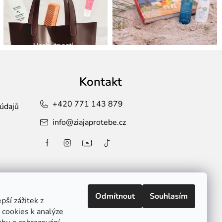
Kontakt
+420 771 143 879
údajů
info
@
ziajaprotebe.cz
Odmítnout
Souhlasím
ší zážitek z
cookies k analýze
Způsoby