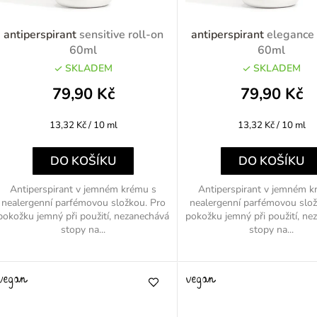
p
antiperspirant
sensitive roll-on
antiperspirant
elegance 
60ml
60ml
SKLADEM
SKLADEM
o
79,90 Kč
79,90 Kč
d
Měrná
Měrná
13,32 Kč / 10 ml
13,32 Kč / 10 ml
u
cena:
cena:
k
DO KOŠÍKU
DO KOŠÍKU
Antiperspirant v jemném krému s
Antiperspirant v jemném k
nealergenní parfémovou složkou. Pro
nealergenní parfémovou slož
ů
pokožku jemný při použití, nezanechává
pokožku jemný při použití, ne
stopy na...
stopy na...