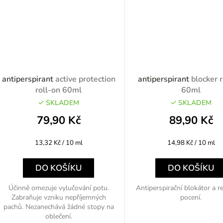
antiperspirant
active protection
antiperspirant
blocker 
roll-on 60ml
60ml
SKLADEM
SKLADEM
79,90 Kč
89,90 Kč
Měrná
Měrná
13,32 Kč / 10 ml
14,98 Kč / 10 ml
cena:
cena:
DO KOŠÍKU
DO KOŠÍKU
Účinně omezuje vylučování potu.
Antiperspirační blokátor a r
Zabraňuje vzniku nepříjemných
pocení.
pachů. Nezanechává žádné stopy na
oblečení.