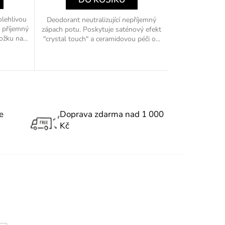
olehlivou
Deodorant neutralizující nepříjemný
e příjemný
zápach potu. Poskytuje saténový efekt
ožku na...
"crystal touch" a ceramidovou péči o...
e
Doprava zdarma nad 1 000
Kč