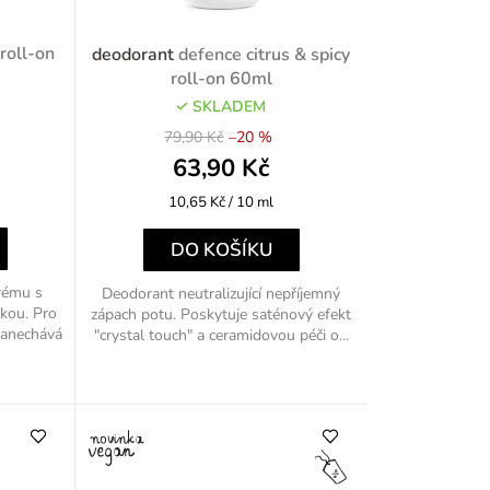
r
roll-on
deodorant
defence citrus & spicy
o
roll-on 60ml
SKLADEM
d
79,90 Kč
–20 %
u
63,90 Kč
k
Měrná
10,65 Kč / 10 ml
cena:
t
DO KOŠÍKU
ů
rému s
Deodorant neutralizující nepříjemný
kou. Pro
zápach potu. Poskytuje saténový efekt
zanechává
"crystal touch" a ceramidovou péči o...