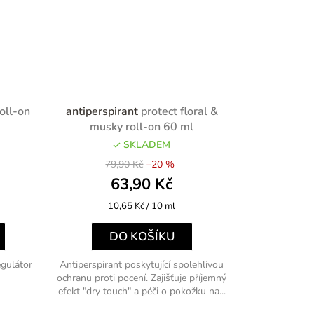
roll-on
antiperspirant
protect floral &
musky roll-on 60 ml
SKLADEM
79,90 Kč
–20 %
63,90 Kč
Měrná
10,65 Kč / 10 ml
cena:
DO KOŠÍKU
egulátor
Antiperspirant poskytující spolehlivou
ochranu proti pocení. Zajišťuje příjemný
efekt "dry touch" a péči o pokožku na...