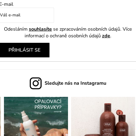
v
E-mail
k
y
v
Odesláním
souhlasíte
se zpracováním osobních údajů. Více
ý
informací o ochraně osobních údajů
zde
.
p
PŘIHLÁSIT SE
i
s
u
Sledujte nás na Instagramu