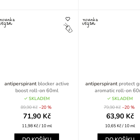
antiperspirant
blocker active
antiperspirant
protect 
boost roll-on 60ml
aromatic roll-on 6
SKLADEM
SKLADEM
89,90 Kč
–20 %
79,90 Kč
–20 %
71,90 Kč
63,90 Kč
Měrná
Měrná
11,98 Kč / 10 ml
10,65 Kč / 10 ml
cena:
cena:
DO KOŠÍKU
DO KOŠÍKU