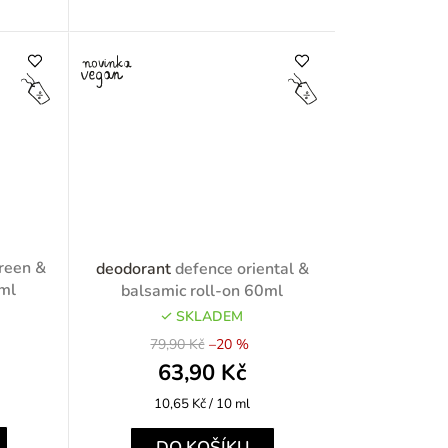
green &
deodorant
defence oriental &
0ml
balsamic roll-on 60ml
SKLADEM
79,90 Kč
–20 %
63,90 Kč
Měrná
10,65 Kč / 10 ml
cena:
DO KOŠÍKU