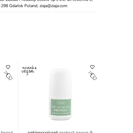
298 Gdańsk Poland, ziaja@ziaja.com
e boost
antiperspirant
protect green &