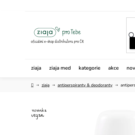
Přejít
na
obsah
ziaja
ziaja med
kategorie
akce
nov
Domů
ziaja
antiperspiranty & deodoranty
antiper