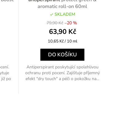
aromatic roll-on 60ml
SKLADEM
79,90 Kč
–20 %
63,90 Kč
Měrná
10,65 Kč / 10 ml
cena:
DO KOŠÍKU
cení.
Antiperspirant poskytující spolehlivou
ytuje
ochranu proti pocení. Zajišťuje příjemný
již po
efekt "dry touch" a péči o pokožku na...