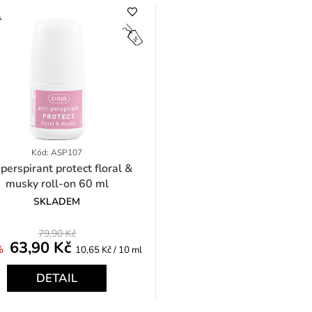
Kód: ASP107
spirant protect floral &
musky roll-on 60 ml
SKLADEM
79,90 Kč
63,90 Kč
Měrná
%
10,65 Kč / 10 ml
cena:
DETAIL