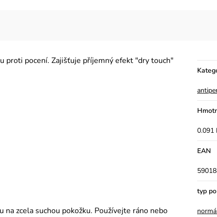
 proti pocení. Zajišťuje příjemný efekt "dry touch"
Kateg
antipe
Hmotn
0.091 
EAN
59018
typ p
u na zcela suchou pokožku. Používejte ráno nebo
normá