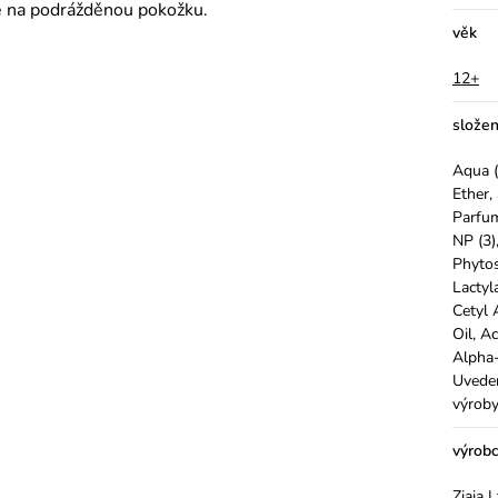
te na podrážděnou pokožku.
věk
12+
složen
Aqua (
Ether,
Parfum
NP (3)
Phytos
Lactyl
Cetyl 
Oil, A
Alpha-
Uveden
výroby
výrob
Ziaja 