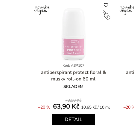
Kód: ASP107
antiperspirant protect floral &
antiper
musky roll-on 60 ml
SKLADEM
79,90 Kč
63,90 Kč
Měrná
–20 %
–20 
10,65 Kč / 10 ml
cena:
DETAIL