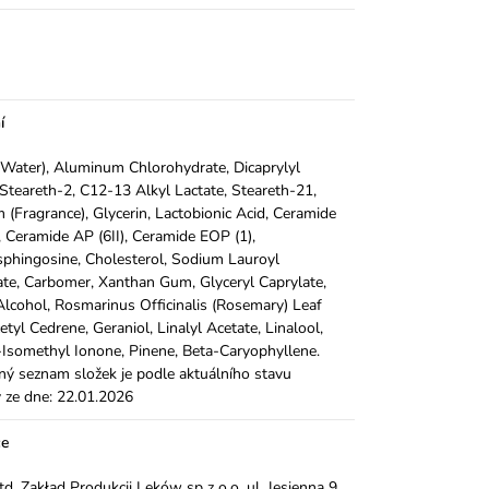
í
Water), Aluminum Chlorohydrate, Dicaprylyl
 Steareth-2, C12-13 Alkyl Lactate, Steareth-21,
 (Fragrance), Glycerin, Lactobionic Acid, Ceramide
, Ceramide AP (6II), Ceramide EOP (1),
phingosine, Cholesterol, Sodium Lauroyl
ate, Carbomer, Xanthan Gum, Glyceryl Caprylate,
Alcohol, Rosmarinus Officinalis (Rosemary) Leaf
cetyl Cedrene, Geraniol, Linalyl Acetate, Linalool,
Isomethyl Ionone, Pinene, Beta-Caryophyllene.
ý seznam složek je podle aktuálního stavu
 ze dne: 22.01.2026
ce
Ltd. Zakład Produkcji Leków sp z o.o. ul. Jesienna 9,