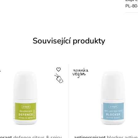
PL-80-
Související produkty
orant
defence citrus & spicy
antiperspirant
blocker activ