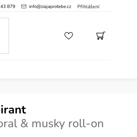
143 879
info
@
ziajaprotebe.cz
Přihlášení
NÁKUPNÍ
KOŠÍK
irant
loral & musky roll-on