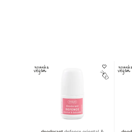
deodorant
defence oriental &
deod