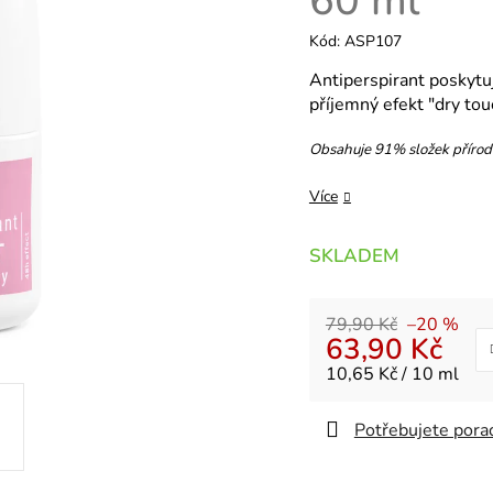
60 ml
Kód:
ASP107
Antiperspirant poskytuj
příjemný efekt "dry tou
Obsahuje 91% složek příro
Více
SKLADEM
79,90 Kč
–20 %
63,90 Kč
Měrná cena:
10,65 Kč / 10 ml
Potřebujete porad