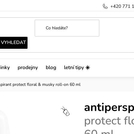
+420 771 
inky
prodejny
blog
letní tipy ☀️
spirant
protect floral & musky roll-on 60 ml
antipersp
protect f