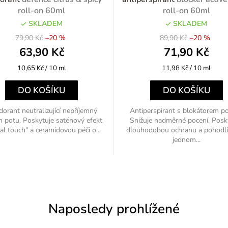
roll-on 60ml
roll-on 60ml
SKLADEM
SKLADEM
79,90 Kč
–20 %
89,90 Kč
–20 %
63,90 Kč
71,90 Kč
Měrná
Měrná
10,65 Kč / 10 ml
11,98 Kč / 10 ml
cena:
cena:
DO KOŠÍKU
DO KOŠÍKU
orant neutralizující nepříjemný
Antiperspirant s blokátorem po
h potu. Poskytuje saténový efekt
Snižuje nadměrné pocení. Posk
tal touch" a ceramidovou péči o...
dlouhodobou ochranu a pohodlí 
jednom...
Naposledy prohlížené