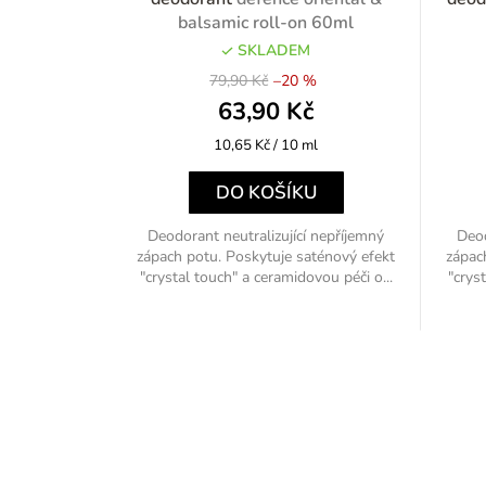
balsamic roll-on 60ml
SKLADEM
79,90 Kč
–20 %
63,90 Kč
Měrná
10,65 Kč / 10 ml
cena:
DO KOŠÍKU
Deodorant neutralizující nepříjemný
Deod
zápach potu. Poskytuje saténový efekt
zápac
"crystal touch" a ceramidovou péči o...
"crys