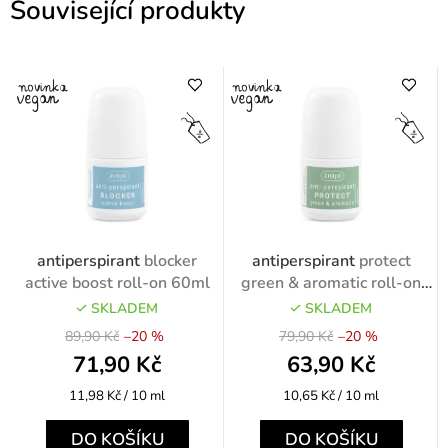
Související produkty
antiperspirant
blocker
antiperspirant
protect
active boost roll-on 60ml
green & aromatic roll-on
60ml
SKLADEM
SKLADEM
89,90 Kč
–20 %
79,90 Kč
–20 %
71,90 Kč
63,90 Kč
Měrná
Měrná
11,98 Kč / 10 ml
10,65 Kč / 10 ml
cena:
cena:
DO KOŠÍKU
DO KOŠÍKU