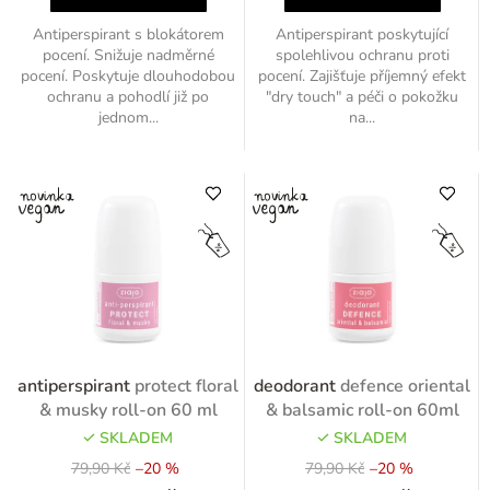
Antiperspirant s blokátorem
Antiperspirant poskytující
pocení. Snižuje nadměrné
spolehlivou ochranu proti
pocení. Poskytuje dlouhodobou
pocení. Zajišťuje příjemný efekt
ochranu a pohodlí již po
"dry touch" a péči o pokožku
jednom...
na...
antiperspirant
protect floral
deodorant
defence oriental
& musky roll-on 60 ml
& balsamic roll-on 60ml
SKLADEM
SKLADEM
79,90 Kč
–20 %
79,90 Kč
–20 %