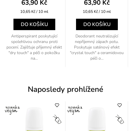
63,90 Kč
63,90 Kč
Měrná
Měrná
10,65 Kč / 10 ml
10,65 Kč / 10 ml
cena:
cena:
DO KOŠÍKU
DO KOŠÍKU
Antiperspirant poskytující
Deodorant neutralizující
spolehlivou ochranu proti
nepříjemný zápach potu.
pocení. Zajišťuje příjemný efekt
Poskytuje saténový efekt
"dry touch" a péči o pokožku
"crystal touch" a ceramidovou
na...
péči o...
Naposledy prohlížené