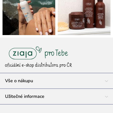
Z
á
p
a
t
í
Vše o nákupu
Užitečné informace