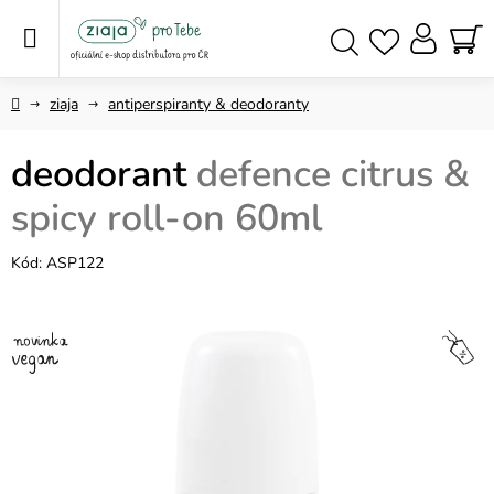
Přejít
na
obsah
NÁ
Hledat
KO
Domů
ziaja
antiperspiranty & deodoranty
deodorant
defence citrus &
spicy roll-on 60ml
Kód:
ASP122