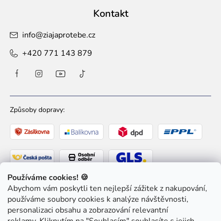
Kontakt
info
@
ziajaprotebe.cz
+420 771 143 879
Způsoby dopravy:
Používáme cookies! 🍪
Abychom vám poskytli ten nejlepší zážitek z nakupování,
Způsoby platby:
používáme soubory cookies k analýze návštěvnosti,
personalizaci obsahu a zobrazování relevantní